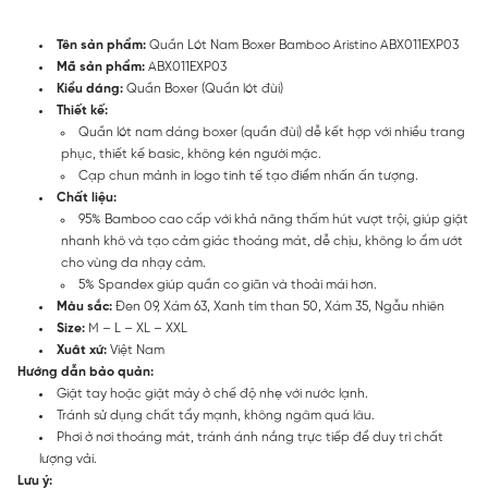
Tên sản phẩm:
Quần Lót Nam Boxer Bamboo Aristino ABX011EXP03
Mã sản phẩm:
ABX011EXP03
Kiểu dáng:
Quần Boxer (Quần lót đùi)
Thiết kế:
Quần lót nam dáng boxer (quần đùi) dễ kết hợp với nhiều trang
phục, thiết kế basic, không kén người mặc.
Cạp chun mảnh in logo tinh tế tạo điểm nhấn ấn tượng.
Chất liệu:
95% Bamboo cao cấp với khả năng thấm hút vượt trội, giúp giặt
nhanh khô và tạo cảm giác thoáng mát, dễ chịu, không lo ẩm ướt
cho vùng da nhạy cảm.
5% Spandex giúp quần co giãn và thoải mái hơn.
Màu sắc:
Đen 09, Xám 63, Xanh tím than 50, Xám 35, Ngẫu nhiên
Size:
M – L – XL – XXL
Xuât xứ:
Việt Nam
Hướng dẫn bảo quản:
Giặt tay hoặc giặt máy ở chế độ nhẹ với nước lạnh.
Tránh sử dụng chất tẩy mạnh, không ngâm quá lâu.
Phơi ở nơi thoáng mát, tránh ánh nắng trực tiếp để duy trì chất
lượng vải.
Lưu ý: