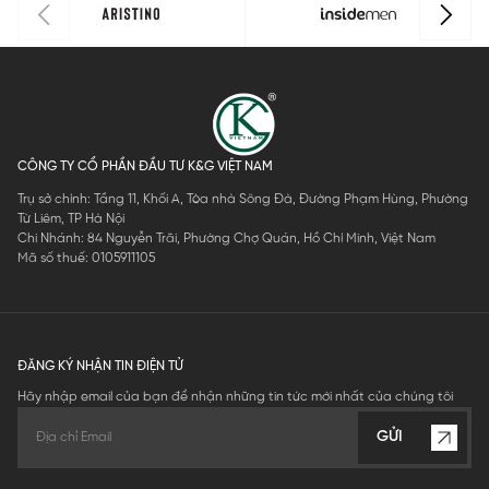
CÔNG TY CỔ PHẦN ĐẦU TƯ K&G VIỆT NAM
Trụ sở chính: Tầng 11, Khối A, Tòa nhà Sông Đà, Đường Phạm Hùng, Phường
Từ Liêm, TP Hà Nội
Chi Nhánh: 84 Nguyễn Trãi, Phường Chợ Quán, Hồ Chí Minh, Việt Nam
Mã số thuế: 0105911105
ĐĂNG KÝ NHẬN TIN ĐIỆN TỬ
Hãy nhập email của bạn để nhận những tin tức mới nhất của chúng tôi
GỬI