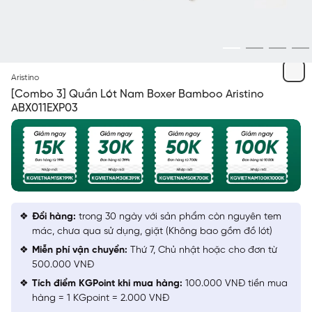
KHÔNG PHÂN BIỆT MÀU
Aristino
[Combo 3] Quần Lót Nam Boxer Bamboo Aristino
ABX011EXP03
Đổi hàng:
trong 30 ngày với sản phẩm còn nguyên tem
mác, chưa qua sử dụng, giặt (Không bao gồm đồ lót)
Miễn phí vận chuyển:
Thứ 7, Chủ nhật hoặc cho đơn từ
500.000 VNĐ
Tích điểm KGPoint khi mua hàng:
100.000 VNĐ tiền mua
hàng = 1 KGpoint = 2.000 VNĐ