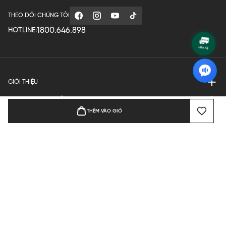
THEO DÕI CHÚNG TÔI
1800.646.898
HOTLINE:
GIỚI THIỆU
QUY ĐỊNH HOẠT ĐỘNG
THÊM VÀO GIỎ
MANUFACTURE
THANH TOÁN
Bản quyền © 2024 KGVIETNAM