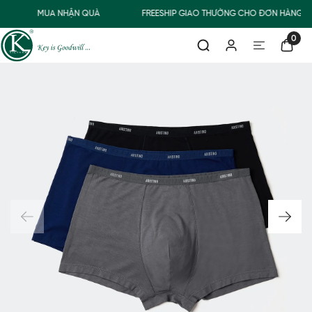
MUA NHẬN QUÀ
FREESHIP GIAO THƯỜNG CHO ĐƠN HÀNG TỪ
0