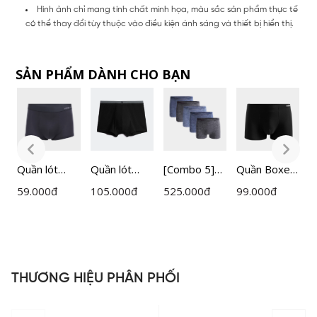
Hình ảnh chỉ mang tính chất minh họa, màu sắc sản phẩm thực tế
có thể thay đổi tùy thuộc vào điều kiện ánh sáng và thiết bị hiển thị.
SẢN PHẨM DÀNH CHO BẠN
Quần lót
Quần lót
[Combo 5]
Quần Boxer
Q
nam Boxer
Nam Boxer
Quần Lót
Nam
59.000
đ
105.000
đ
525.000
đ
99.000
đ
7
vải Mesh
Insidemen
Nam Boxer
Insidemen
I
thoáng khí
Bamboo
Insidemen
Polyamide
B
tản nhiệt
IBX004
IBX005EXP0
IBX502EDP
I
Insidemen
5
01
0
ACTIVE
THƯƠNG HIỆU PHÂN PHỐI
IBX501EDP
P
01