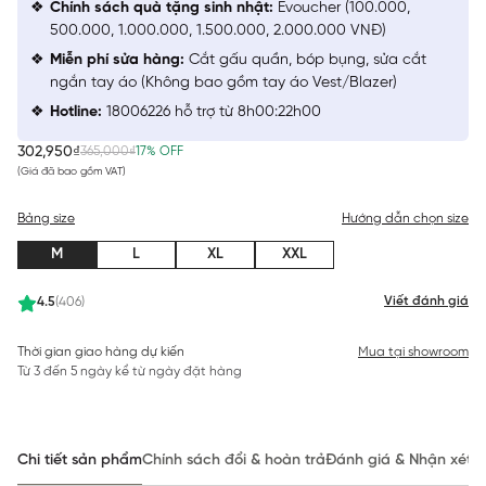
Chính sách quà tặng sinh nhật:
Evoucher (100.000,
500.000, 1.000.000, 1.500.000, 2.000.000 VNĐ)
Miễn phí sửa hàng:
Cắt gấu quần, bóp bụng, sửa cắt
ngắn tay áo (Không bao gồm tay áo Vest/Blazer)
Hotline:
18006226 hỗ trợ từ 8h00:22h00
302,950₫
365,000₫
17% OFF
(Giá đã bao gồm VAT)
Bảng size
Hướng dẫn chọn size
M
L
XL
XXL
Viết đánh giá
4.5
(406)
Thời gian giao hàng dự kiến
Mua tại showroom
Từ 3 đến 5 ngày kể từ ngày đặt hàng
Chi tiết sản phẩm
Chính sách đổi & hoàn trả
Đánh giá & Nhận xét