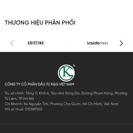
P
IBX005EXP0
Insidemen
IBX002EXP0
IBX001EXP0
t
5
IBX007EDP
3
3
I
02
A
THƯƠNG HIỆU PHÂN PHỐI
I
0
CÔNG TY CỔ PHẦN ĐẦU TƯ K&G VIỆT NAM
Trụ sở chính: Tầng 11, Khối A, Tòa nhà Sông Đà, Đường Phạm Hùng, Phường
Từ Liêm, TP Hà Nội
Chi Nhánh: 84 Nguyễn Trãi, Phường Chợ Quán, Hồ Chí Minh, Việt Nam
Mã số thuế: 0105911105