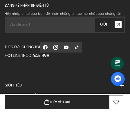
ĐĂNG KÝ NHẬN TIN ĐIỆN TỬ
Hãy nhập email của bạn để nhận những tin tức mới nhất của chúng tôi
GỬI
THEO DÕI CHÚNG TÔI
1800.646.898
HOTLINE:
GIỚI THIỆU
QUY ĐỊNH HOẠT ĐỘNG
THÊM VÀO GIỎ
MANUFACTURE
THANH TOÁN