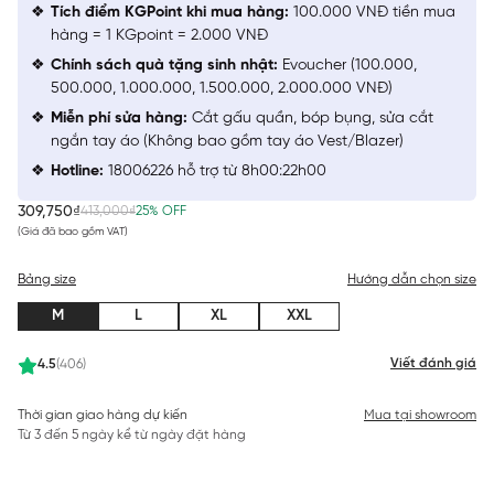
Tích điểm KGPoint khi mua hàng:
100.000 VNĐ tiền mua
hàng = 1 KGpoint = 2.000 VNĐ
Chính sách quà tặng sinh nhật:
Evoucher (100.000,
500.000, 1.000.000, 1.500.000, 2.000.000 VNĐ)
Miễn phí sửa hàng:
Cắt gấu quần, bóp bụng, sửa cắt
ngắn tay áo (Không bao gồm tay áo Vest/Blazer)
Hotline:
18006226 hỗ trợ từ 8h00:22h00
309,750₫
413,000₫
25% OFF
(Giá đã bao gồm VAT)
Bảng size
Hướng dẫn chọn size
M
L
XL
XXL
Viết đánh giá
4.5
(406)
Thời gian giao hàng dự kiến
Mua tại showroom
Từ 3 đến 5 ngày kể từ ngày đặt hàng