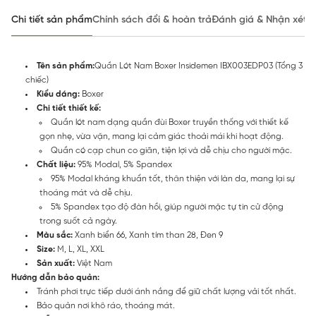
Chi tiết sản phẩm
Chính sách đổi & hoàn trả
Đánh giá & Nhận xét
Tên sản phẩm:
Quần Lót Nam Boxer Insidemen IBX003EDP03 (Tổng 3
chiếc)
Kiểu dáng:
Boxer
Chi tiết thiết kế:
Quần lót nam dạng quần đùi Boxer truyền thống với thiết kế
gọn nhẹ, vừa vặn, mang lại cảm giác thoải mái khi hoạt động.
Quần có cạp chun co giãn, tiện lợi và dễ chịu cho người mặc.
Chất liệu:
95% Modal, 5% Spandex
95% Modal kháng khuẩn tốt, thân thiện với làn da, mang lại sự
thoáng mát và dễ chịu.
5% Spandex tạo độ đàn hồi, giúp người mặc tự tin cử động
trong suốt cả ngày.
Màu sắc:
Xanh biển 66, Xanh tím than 28, Đen 9
Size:
M, L, XL, XXL
Sản xuất:
Việt Nam
Hướng dẫn bảo quản:
Tránh phơi trực tiếp dưới ánh nắng để giữ chất lượng vải tốt nhất.
Bảo quản nơi khô ráo, thoáng mát.