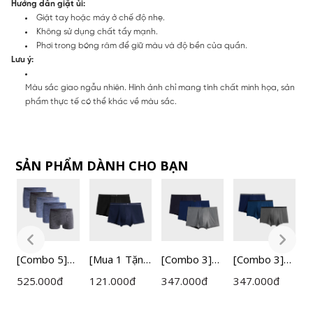
Hướng dẫn giặt ủi:
Giặt tay hoặc máy ở chế độ nhẹ.
Không sử dụng chất tẩy mạnh.
Phơi trong bóng râm để giữ màu và độ bền của quần.
Lưu ý:
Màu sắc giao ngẫu nhiên. Hình ảnh chỉ mang tính chất minh họa, sản
phẩm thực tế có thể khác về màu sắc.
SẢN PHẨM DÀNH CHO BẠN
r
[Combo 5]
[Mua 1 Tặng
[Combo 3]
[Combo 3]
Q
Quần Lót
1] Bộ 02
Quần Lót
Quần Lót
n
525.000
đ
121.000
đ
347.000
đ
347.000
đ
5
Nam Boxer
Quần Lót
Nam Boxer
Nam Boxer
v
Insidemen
Nam Boxer
Insidemen
Insidemen
t