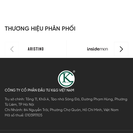
Boxer
vải Mesh
Insidemen
thoáng khí
I
P
IBX500EDP
thoáng khí
IBX005EXP0
tản nhiệt
I
03
tản nhiệt
5
Insidemen
3
Insidemen
ACTIVE
THƯƠNG HIỆU PHÂN PHỐI
ACTIVE
IBX501EDP
IBX501EDP
01
03
CÔNG TY CỔ PHẦN ĐẦU TƯ K&G VIỆT NAM
Trụ sở chính: Tầng 11, Khối A, Tòa nhà Sông Đà, Đường Phạm Hùng, Phường
Từ Liêm, TP Hà Nội
Chi Nhánh: 84 Nguyễn Trãi, Phường Chợ Quán, Hồ Chí Minh, Việt Nam
Mã số thuế: 0105911105