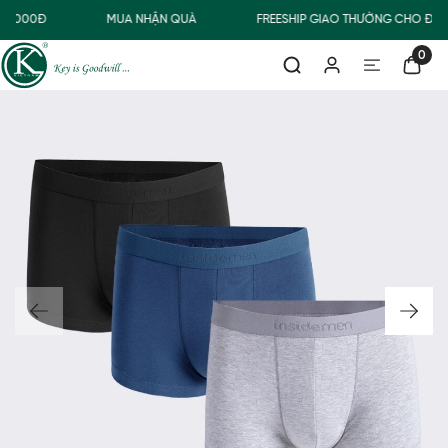
0.000Đ
MUA NHẬN QUÀ
FREESHIP GIAO THƯỜNG CHO ĐƠN
0