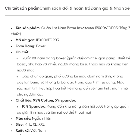
Chi tiết sản phẩm
Chính sách đổi & hoàn trả
Đánh giá & Nhận xét
Tên sản phẩm:
Quần Lót Nam Boxer Insidemen IBX006EDP03 (Tổng 3
chiếc)
Mã rút gọn:
IBX006EDP03
Form Dáng:
Boxer
Chi tiết:
Quần lót nam dáng boxer (quần đùi) ôm nhẹ, gọn gàng. Thiết kế
basic, phù hợp với nhiều người, mang lại sự thoải mái và không kén
người mặc.
Cạp chun co giãn, phối đường kẻ màu đậm nam tính, không
gây lằn bụng và không bị bai dão trong quá trình sử dụng. Màu
sắc nam tính kết hợp họa tiết kẻ mang đến vẻ nam tính, mạnh mẽ
cho người mặc.
Chất liệu: 95% Cotton, 5% spandex
10% Spandex:
Mang đến khả năng đàn hồi vượt trội, giúp quần
co giãn linh hoạt và ôm sát cơ thể thoải mái.
Màu sắc:
Ngẫu nhiên
Size:
M, L, XL, XXL
Xuất xứ:
Việt Nam