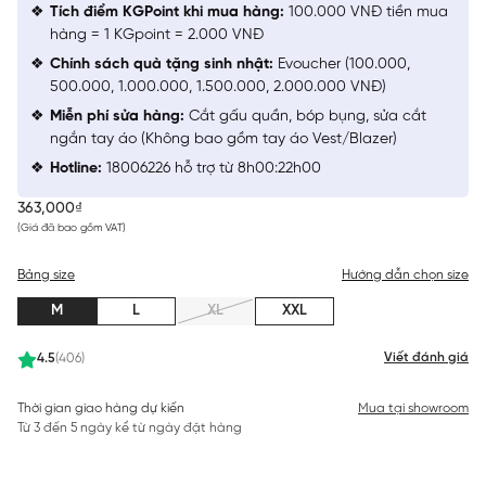
Tích điểm KGPoint khi mua hàng:
100.000 VNĐ tiền mua
hàng = 1 KGpoint = 2.000 VNĐ
Chính sách quà tặng sinh nhật:
Evoucher (100.000,
500.000, 1.000.000, 1.500.000, 2.000.000 VNĐ)
Miễn phí sửa hàng:
Cắt gấu quần, bóp bụng, sửa cắt
ngắn tay áo (Không bao gồm tay áo Vest/Blazer)
Hotline:
18006226 hỗ trợ từ 8h00:22h00
363,000₫
(Giá đã bao gồm VAT)
Bảng size
Hướng dẫn chọn size
M
L
XL
XXL
Viết đánh giá
4.5
(406)
Thời gian giao hàng dự kiến
Mua tại showroom
Từ 3 đến 5 ngày kể từ ngày đặt hàng