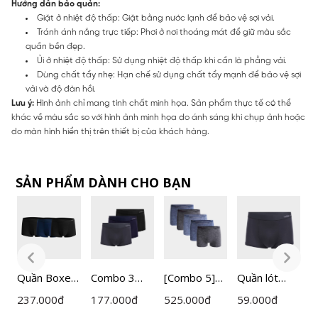
Hướng dẫn bảo quản:
Giặt ở nhiệt độ thấp: Giặt bằng nước lạnh để bảo vệ sợi vải.
Tránh ánh nắng trực tiếp: Phơi ở nơi thoáng mát để giữ màu sắc
quần bền đẹp.
Ủi ở nhiệt độ thấp: Sử dụng nhiệt độ thấp khi cần là phẳng vải.
Dùng chất tẩy nhẹ: Hạn chế sử dụng chất tẩy mạnh để bảo vệ sợi
vải và độ đàn hồi.
Lưu ý:
Hình ảnh chỉ mang tính chất minh họa. Sản phẩm thực tế có thể
khác về màu sắc so với hình ảnh minh họa do ánh sáng khi chụp ảnh hoặc
do màn hình hiển thị trên thiết bị của khách hàng.
SẢN PHẨM DÀNH CHO BẠN
r
Quần Boxer
Combo 3
[Combo 5]
Quần lót
[
Nam
Quần lót
Quần Lót
nam Boxer
Q
237.000
đ
177.000
đ
525.000
đ
59.000
đ
3
Insidemen
nam Boxer
Nam Boxer
vải Mesh
N