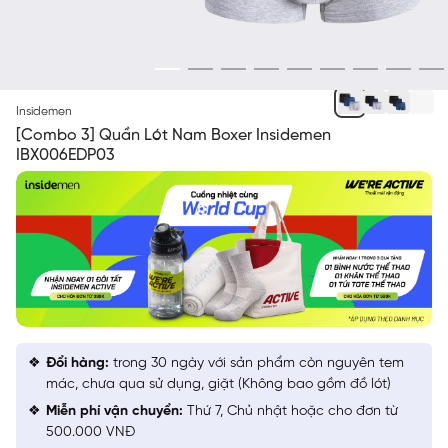
ĐEN 9/XANH CỔ VỊT 32/XÁM 22
Insidemen
[Combo 3] Quần Lót Nam Boxer Insidemen
IBX006EDP03
Đổi hàng:
trong 30 ngày với sản phẩm còn nguyên tem
mác, chưa qua sử dụng, giặt (Không bao gồm đồ lót)
Miễn phí vận chuyển:
Thứ 7, Chủ nhật hoặc cho đơn từ
500.000 VNĐ