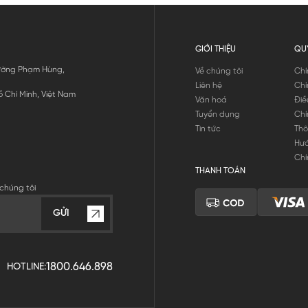
GIỚI THIỆU
QU
 Đường Phạm Hùng,
Về chúng tôi
Chí
Liên hệ
Chí
 Chí Minh, Việt Nam
Văn hoá
Điề
Tuyển dụng
Chí
Tin tức
Thô
Hư
Chí
THANH TOÁN
chúng tôi
GỬI
1800.646.898
HOTLINE: