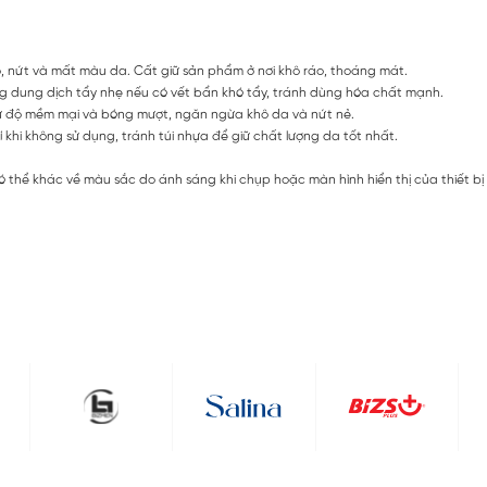
, nứt và mất màu da. Cất giữ sản phẩm ở nơi khô ráo, thoáng mát.
dung dịch tẩy nhẹ nếu có vết bẩn khó tẩy, tránh dùng hóa chất mạnh.
 độ mềm mại và bóng mượt, ngăn ngừa khô da và nứt nẻ.
 khi không sử dụng, tránh túi nhựa để giữ chất lượng da tốt nhất.
ó thể khác về màu sắc do ánh sáng khi chụp hoặc màn hình hiển thị của thiết b