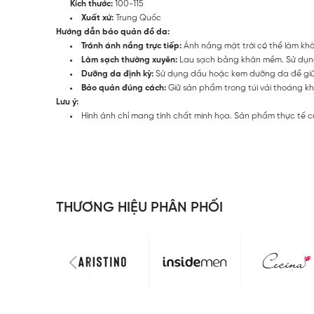
Kích thước:
100-115
Xuất xứ:
Trung Quốc
Hướng dẫn bảo quản đồ da:
Tránh ánh nắng trực tiếp:
Ánh nắng mặt trời có thể làm khô
Làm sạch thường xuyên:
Lau sạch bằng khăn mềm. Sử dụng 
Dưỡng da định kỳ:
Sử dụng dầu hoặc kem dưỡng da để giữ
Bảo quản đúng cách:
Giữ sản phẩm trong túi vải thoáng khí
Lưu ý:
Hình ảnh chỉ mang tính chất minh họa. Sản phẩm thực tế c
THƯƠNG HIỆU PHÂN PHỐI