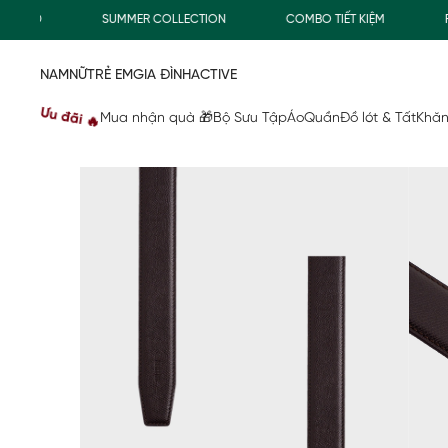
000Đ
SUMMER COLLECTION
COMBO TIẾT KIỆM
FRE
NAM
NỮ
TRẺ EM
GIA ĐÌNH
ACTIVE
Ưu đãi 🔥
Mua nhận quà 🎁
Bộ Sưu Tập
Áo
Quần
Đồ lót & Tất
Khăn