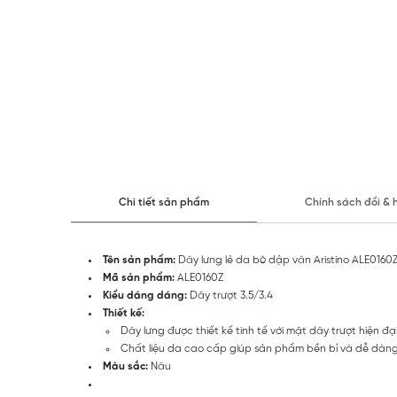
Chi tiết sản phẩm
Chính sách đổi & 
Tên sản phẩm:
Dây lưng lẻ da bò dập vân Aristino ALE0160
Mã sản phẩm:
ALE0160Z
Kiểu dáng dáng:
Dây trượt 3.5/3.4
Thiết kế:
Dây lưng được thiết kế tinh tế với mặt dây trượt hiện đ
Chất liệu da cao cấp giúp sản phẩm bền bỉ và dễ dàng
Màu sắc:
Nâu