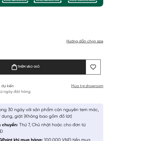
Hướng dẫn chọn size
THÊM VÀO GIỎ
 dự kiến
Mua tại showroom
 từ ngày đặt hàng
ong 30 ngày với sản phẩm còn nguyên tem mác,
 dụng, giặt (Không bao gồm đồ lót)
n chuyển:
Thứ 7, Chủ nhật hoặc cho đơn từ
NĐ
GPoint khi mua hàng:
100.000 VNĐ tiền mua