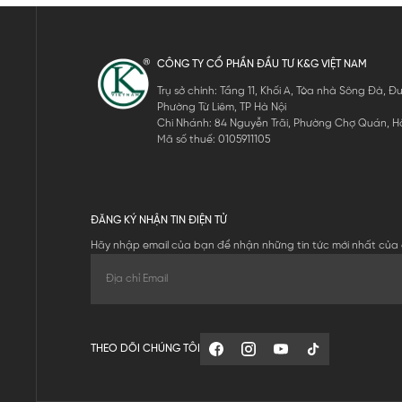
CÔNG TY CỔ PHẦN ĐẦU TƯ K&G VIỆT NAM
Trụ sở chính: Tầng 11, Khối A, Tòa nhà Sông Đà,
Phường Từ Liêm, TP Hà Nội
Chi Nhánh: 84 Nguyễn Trãi, Phường Chợ Quán, Hồ
Mã số thuế: 0105911105
ĐĂNG KÝ NHẬN TIN ĐIỆN TỬ
Hãy nhập email của bạn để nhận những tin tức mới nhất của 
THEO DÕI CHÚNG TÔI