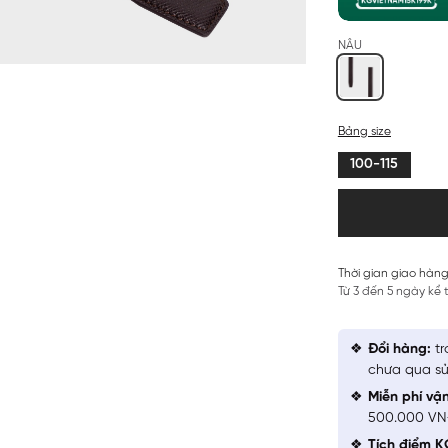
NÂU
Bảng size
100-115
Thời gian giao hàng
Từ 3 đến 5 ngày kể
Đổi hàng:
tr
chưa qua sử
Miễn phí vậ
500.000 V
Tích điểm K