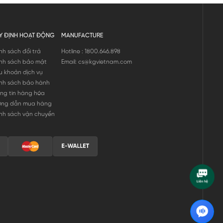
Y ĐỊNH HOẠT ĐỘNG
MANUFACTURE
nh sách đổi trả
Hotline : 1800.646.898
nh sách bảo mật
Email: cs@kgvietnam.com
u khoản dịch vụ
nh sách bảo hành
ng tin hàng hóa
ớng dẫn mua hàng
nh sách vận chuyển