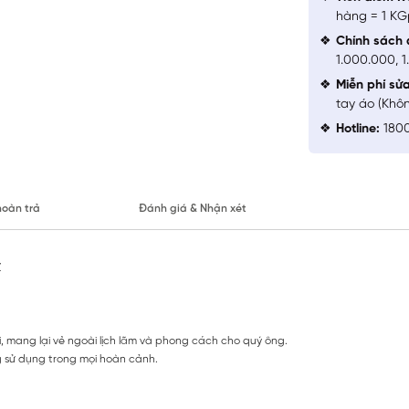
hàng = 1 KG
Chính sách 
1.000.000, 
Miễn phí sử
tay áo (Khô
Hotline:
1800
hoàn trả
Đánh giá & Nhận xét
Z
ại, mang lại vẻ ngoài lịch lãm và phong cách cho quý ông.
 sử dụng trong mọi hoàn cảnh.