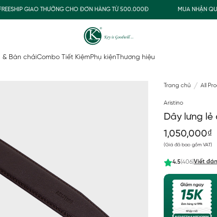
ESHIP GIAO THƯỜNG CHO ĐƠN HÀNG TỪ 500.000Đ
MUA NHẬN QUÀ
 & Bàn chải
Combo Tiết Kiệm
Phụ kiện
Thương hiệu
Trang chủ
All Pr
Aristino
Dây lưng lẻ
1,050,000₫
(Giá đã bao gồm VAT)
Viết đán
4.5
(406)