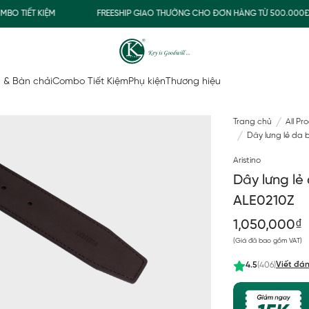
 TIẾT KIỆM
FREESHIP GIAO THƯỜNG CHO ĐƠN HÀNG TỪ 500.000Đ
 & Bàn chải
Combo Tiết Kiệm
Phụ kiện
Thương hiệu
Trang chủ
All Pr
Dây lưng lẻ da 
Aristino
Dây lưng lẻ
ALE0210Z
1,050,000₫
(Giá đã bao gồm VAT)
Viết đán
4.5
(406)