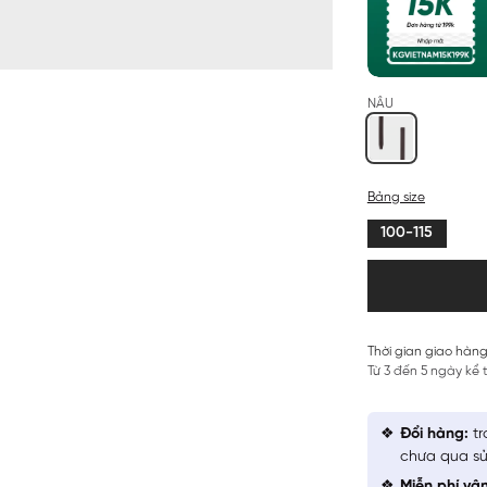
NÂU
Bảng size
100-115
Thời gian giao hàng
Từ 3 đến 5 ngày kể
Đổi hàng:
tr
chưa qua sử
Miễn phí vậ