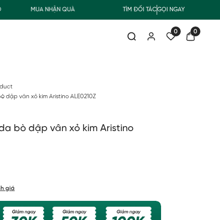
MUA NHẬN QUÀ
FREESHIP GIAO THƯỜNG CHO ĐƠN HÀNG TỪ 
TÌM ĐỐI TÁC
GỌI NGAY
0
0
oduct
bò dập vân xỏ kim Aristino ALE0210Z
 da bò dập vân xỏ kim Aristino
h giá