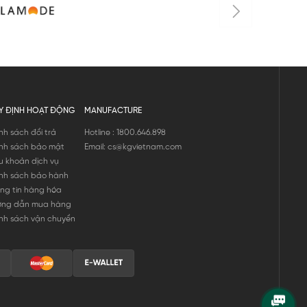
Y ĐỊNH HOẠT ĐỘNG
MANUFACTURE
nh sách đổi trả
Hotline : 1800.646.898
nh sách bảo mật
Email: cs@kgvietnam.com
u khoản dịch vụ
nh sách bảo hành
ng tin hàng hóa
ớng dẫn mua hàng
nh sách vận chuyển