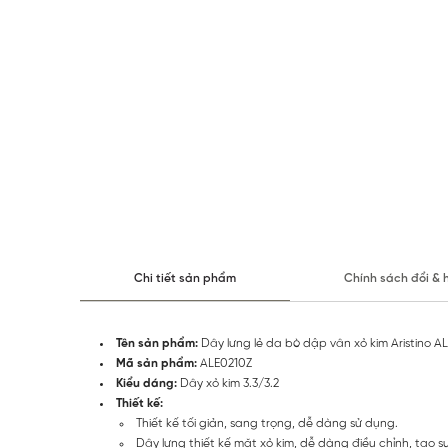
Chi tiết sản phẩm
Chính sách đổi & 
Tên sản phẩm:
Dây lưng lẻ da bò dập vân xỏ kim Aristino A
Mã sản phẩm:
ALE0210Z
Kiểu dáng:
Dây xỏ kim 3.3/3.2
Thiết kế:
Thiết kế tối giản, sang trọng, dễ dàng sử dụng.
Dây lưng thiết kế mặt xỏ kim, dễ dàng điều chỉnh, tạo sự