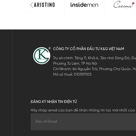
CÔNG TY CỔ PHẦN ĐẦU TƯ K&G VIỆT NAM
Trụ sở chính: Tầng 11, Khối A, Tòa nhà Sông Đà,
Phường Từ Liêm, TP Hà Nội
Chi Nhánh: 84 Nguyễn Trãi, Phường Chợ Quán, Hồ
Mã số thuế: 0105911105
ĐĂNG KÝ NHẬN TIN ĐIỆN TỬ
Hãy nhập email của bạn để nhận những tin tức mới nhất của 