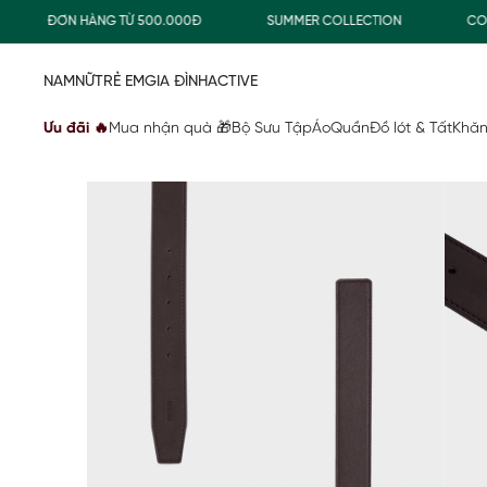
CHO ĐƠN HÀNG TỪ 500.000Đ
SUMMER COLLECTION
COMBO
NAM
NỮ
TRẺ EM
GIA ĐÌNH
ACTIVE
Ưu đãi 🔥
Mua nhận quà 🎁
Bộ Sưu Tập
Áo
Quần
Đồ lót & Tất
Khăn