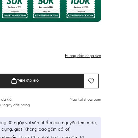
Hướng dẫn chọn size
THÊM VÀO GIỎ
 dự kiến
Mua tại showroom
 từ ngày đặt hàng
ong 30 ngày với sản phẩm còn nguyên tem mác,
 dụng, giặt (Không bao gồm đồ lót)
n chuyển:
Thứ 7, Chủ nhật hoặc cho đơn từ