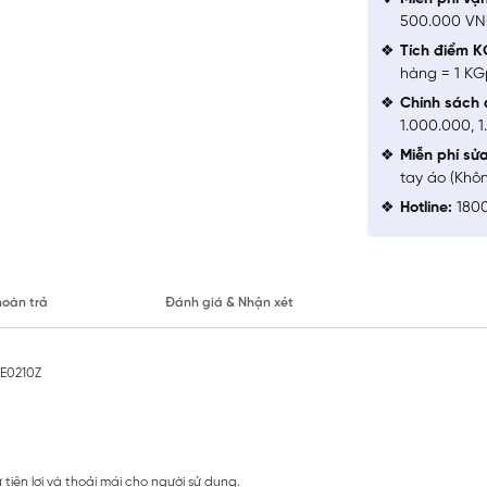
500.000 V
Tích điểm K
hàng = 1 KG
Chính sách 
1.000.000, 
Miễn phí sử
tay áo (Khô
Hotline:
1800
hoàn trả
Đánh giá & Nhận xét
LE0210Z
 tiện lợi và thoải mái cho người sử dụng.