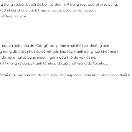
g trọng và bền bỉ, giữ độ bền và thẩm mỹ trong suốt quá trình sử dụng.
p với nhiều phong cách trang phục, từ công sở đến casual.
ử dụng lâu dài.
, nứt và mất màu da. Cất giữ sản phẩm ở nơi khô ráo, thoáng mát.
dung dịch tẩy nhẹ nếu có vết bẩn khó tẩy, tránh dùng hóa chất mạnh.
 độ mềm mại và bóng mượt, ngăn ngừa khô da và nứt nẻ.
 khi không sử dụng, tránh túi nhựa để giữ chất lượng da tốt nhất.
ó thể khác về màu sắc do ánh sáng khi chụp hoặc màn hình hiển thị của thiết b