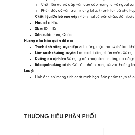
Chất liệu da bò dập vân cao cấp mang lại vẻ ngoài san
Phần dây có vân trơn, mang lại sự thanh lịch và phù hợ
Chất liệu: Da bò
cao cấp:
Mềm mại và bền chắc, đảm bảo s
Màu sắc:
Nâu
Size:
100-115
Sản xuất:
Trung Quốc
Hướng dẫn bảo quản đồ da:
Tránh ánh nắng trực tiếp:
Ánh nắng mặt trời có thể làm khô
Làm sạch thường xuyên:
Lau sạch bằng khăn mềm. Sử dụng 
Dưỡng da định kỳ:
Sử dụng dầu hoặc kem dưỡng da để giữ
Bảo quản đúng cách:
Giữ sản phẩm trong túi vải thoáng khí
Lưu ý:
Hình ảnh chỉ mang tính chất minh họa. Sản phẩm thực tế c
THƯƠNG HIỆU PHÂN PHỐI