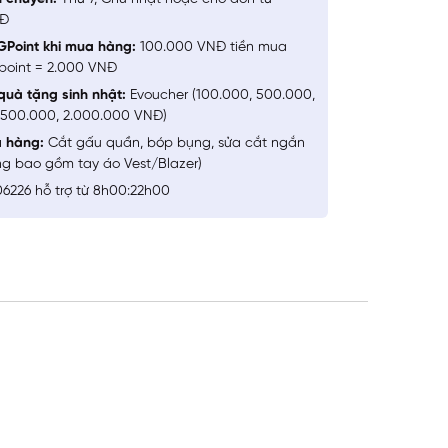
NĐ
GPoint khi mua hàng:
100.000 VNĐ tiền mua
point = 2.000 VNĐ
quà tặng sinh nhật:
Evoucher (100.000, 500.000,
1.500.000, 2.000.000 VNĐ)
a hàng:
Cắt gấu quần, bóp bụng, sửa cắt ngắn
ng bao gồm tay áo Vest/Blazer)
6226 hỗ trợ từ 8h00:22h00