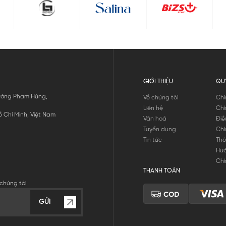
GIỚI THIỆU
QU
 Đường Phạm Hùng,
Về chúng tôi
Chí
Liên hệ
Chí
 Chí Minh, Việt Nam
Văn hoá
Điề
Tuyển dụng
Chí
Tin tức
Thô
Hư
Chí
THANH TOÁN
chúng tôi
GỬI