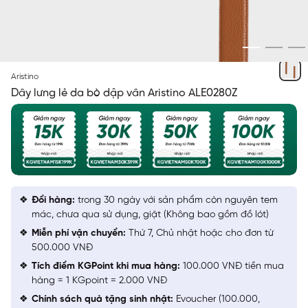
CAM
Aristino
Dây lưng lẻ da bò dập vân Aristino ALE0280Z
Đổi hàng:
trong 30 ngày với sản phẩm còn nguyên tem
mác, chưa qua sử dụng, giặt (Không bao gồm đồ lót)
Miễn phí vận chuyển:
Thứ 7, Chủ nhật hoặc cho đơn từ
500.000 VNĐ
Tích điểm KGPoint khi mua hàng:
100.000 VNĐ tiền mua
hàng = 1 KGpoint = 2.000 VNĐ
Chính sách quà tặng sinh nhật:
Evoucher (100.000,