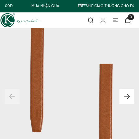
0.000Đ
MUA NHẬN QUÀ
FREESHIP GIAO THƯỜNG CHO ĐƠN 
0