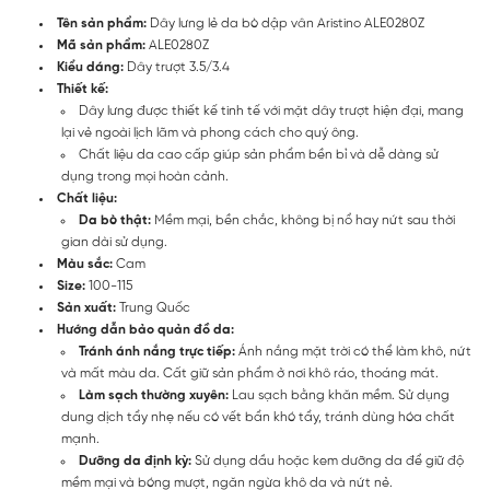
Tên sản phẩm:
Dây lưng lẻ da bò dập vân Aristino ALE0280Z
Mã sản phẩm:
ALE0280Z
Kiểu dáng:
Dây trượt 3.5/3.4
Thiết kế:
Dây lưng được thiết kế tinh tế với mặt dây trượt hiện đại, mang
lại vẻ ngoài lịch lãm và phong cách cho quý ông.
Chất liệu da cao cấp giúp sản phẩm bền bỉ và dễ dàng sử
dụng trong mọi hoàn cảnh.
Chất liệu:
Da bò thật:
Mềm mại, bền chắc, không bị nổ hay nứt sau thời
gian dài sử dụng.
Màu sắc:
Cam
Size:
100-115
Sản xuất:
Trung Quốc
Hướng dẫn bảo quản đồ da:
Tránh ánh nắng trực tiếp:
Ánh nắng mặt trời có thể làm khô, nứt
và mất màu da. Cất giữ sản phẩm ở nơi khô ráo, thoáng mát.
Làm sạch thường xuyên:
Lau sạch bằng khăn mềm. Sử dụng
dung dịch tẩy nhẹ nếu có vết bẩn khó tẩy, tránh dùng hóa chất
mạnh.
Dưỡng da định kỳ:
Sử dụng dầu hoặc kem dưỡng da để giữ độ
mềm mại và bóng mượt, ngăn ngừa khô da và nứt nẻ.