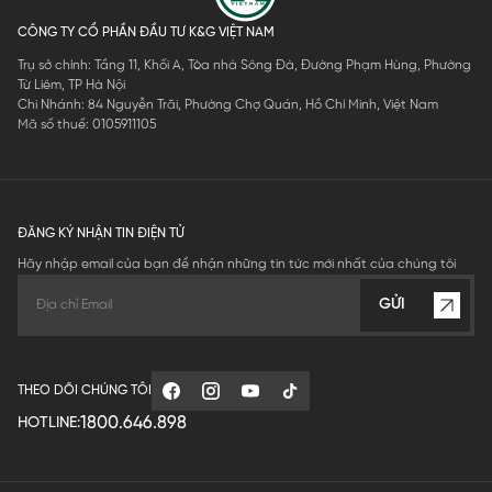
CÔNG TY CỔ PHẦN ĐẦU TƯ K&G VIỆT NAM
Trụ sở chính: Tầng 11, Khối A, Tòa nhà Sông Đà, Đường Phạm Hùng, Phường
Từ Liêm, TP Hà Nội
Chi Nhánh: 84 Nguyễn Trãi, Phường Chợ Quán, Hồ Chí Minh, Việt Nam
Mã số thuế: 0105911105
ĐĂNG KÝ NHẬN TIN ĐIỆN TỬ
Hãy nhập email của bạn để nhận những tin tức mới nhất của chúng tôi
GỬI
THEO DÕI CHÚNG TÔI
1800.646.898
HOTLINE: