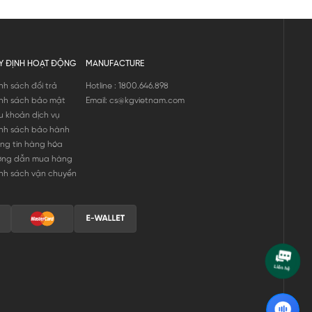
Y ĐỊNH HOẠT ĐỘNG
MANUFACTURE
nh sách đổi trả
Hotline : 1800.646.898
nh sách bảo mật
Email: cs@kgvietnam.com
u khoản dịch vụ
nh sách bảo hành
ng tin hàng hóa
ớng dẫn mua hàng
nh sách vận chuyển