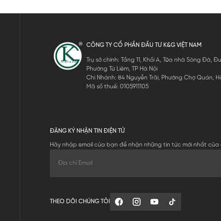
CÔNG TY CỔ PHẦN ĐẦU TƯ K&G VIỆT NAM
Trụ sở chính: Tầng 11, Khối A, Tòa nhà Sông Đà,
Phường Từ Liêm, TP Hà Nội
Chi Nhánh: 84 Nguyễn Trãi, Phường Chợ Quán, Hồ
Mã số thuế: 0105911105
ĐĂNG KÝ NHẬN TIN ĐIỆN TỬ
Hãy nhập email của bạn để nhận những tin tức mới nhất của 
THEO DÕI CHÚNG TÔI