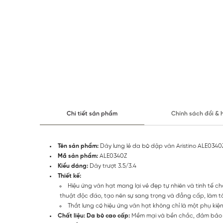
Chi tiết sản phẩm
Chính sách đổi & 
Tên sản phẩm:
Dây lưng lẻ da bò dập vân Aristino ALE0340
Mã sản phẩm:
ALE0340Z
Kiểu dáng:
Dây trượt 3.5/3.4
Thiết kế:
Hiệu ứng vân hạt mang lại vẻ đẹp tự nhiên và tinh tế c
thuật độc đáo, tạo nên sự sang trọng và đẳng cấp, làm t
Thắt lưng có hiệu ứng vân hạt không chỉ là một phụ kiệ
Chất liệu: Da bò
cao cấp:
Mềm mại và bền chắc, đảm bảo s