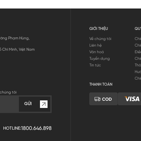
GIỚI THIỆU
QU
 Đường Phạm Hùng,
Về chúng tôi
Chí
Liên hệ
Chí
 Chí Minh, Việt Nam
Văn hoá
Điề
Tuyển dụng
Chí
Tin tức
Thô
Hư
Chí
THANH TOÁN
chúng tôi
GỬI
1800.646.898
HOTLINE: