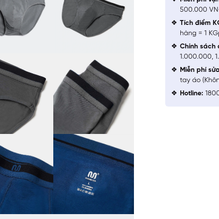
500.000 V
Tích điểm K
hàng = 1 KG
Chính sách 
1.000.000, 
Miễn phí sử
tay áo (Khô
Hotline:
1800