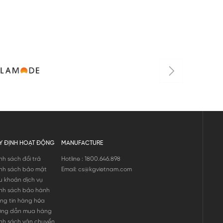
Y ĐỊNH HOẠT ĐỘNG
MANUFACTURE
nh sách đổi trả
Hotline : 1800.646.898
nh sách bảo mật
Email: cs@kgvietnam.com
u khoản dịch vụ
nh sách bảo hành
ng tin hàng hóa
ớng dẫn mua hàng
nh sách vận chuyển