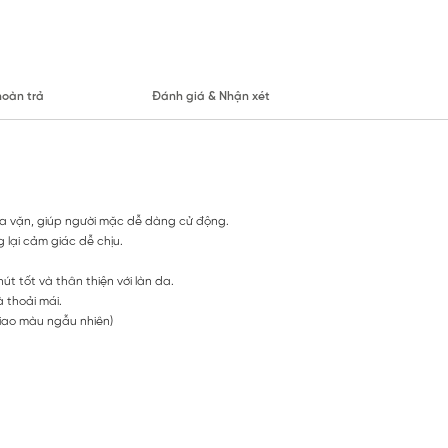
hoàn trả
Đánh giá & Nhận xét
m vừa vặn, giúp người mặc dễ dàng cử động.
lại cảm giác dễ chịu.
 tốt và thân thiện với làn da.
 thoải mái.
giao màu ngẫu nhiên)