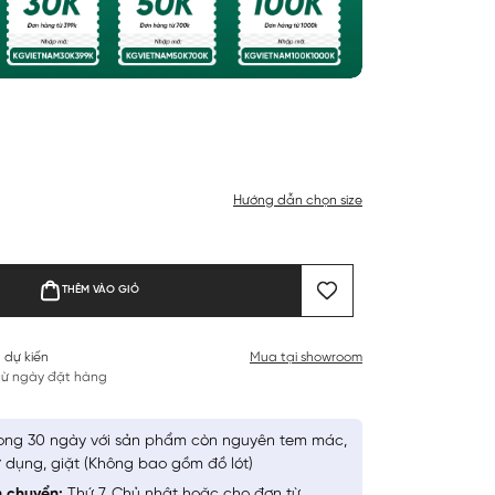
Hướng dẫn chọn size
THÊM VÀO GIỎ
 dự kiến
Mua tại showroom
 từ ngày đặt hàng
ong 30 ngày với sản phẩm còn nguyên tem mác,
 dụng, giặt (Không bao gồm đồ lót)
n chuyển:
Thứ 7, Chủ nhật hoặc cho đơn từ