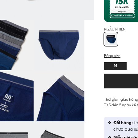
NGẪU NHIÊN
Bảng size
M
Thời gian giao hàng
Từ 3 đến 5 ngày kể
Đổi hàng:
tr
chưa qua sử
Miễn phí vậ