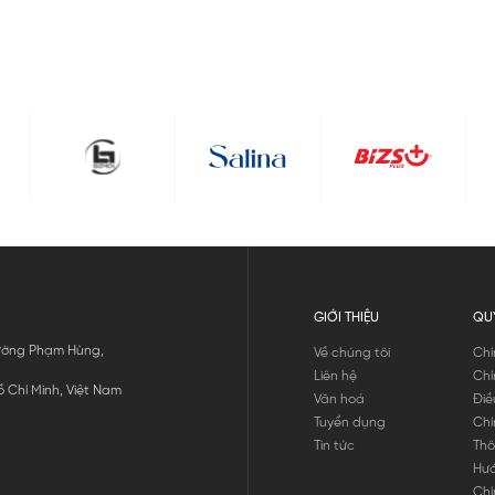
GIỚI THIỆU
QU
 Đường Phạm Hùng,
Về chúng tôi
Chí
Liên hệ
Chí
 Chí Minh, Việt Nam
Văn hoá
Điề
Tuyển dụng
Chí
Tin tức
Thô
Hư
Chí