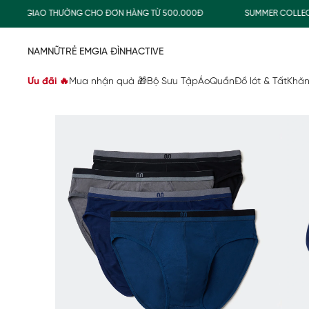
P GIAO THƯỜNG CHO ĐƠN HÀNG TỪ 500.000Đ
SUMMER COLLECTION
NAM
NỮ
TRẺ EM
GIA ĐÌNH
ACTIVE
Ưu đãi 🔥
Mua nhận quà 🎁
Bộ Sưu Tập
Áo
Quần
Đồ lót & Tất
Khăn