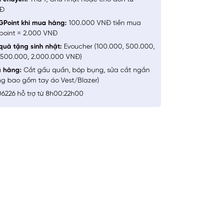
NĐ
GPoint khi mua hàng:
100.000 VNĐ tiền mua
point = 2.000 VNĐ
quà tặng sinh nhật:
Evoucher (100.000, 500.000,
1.500.000, 2.000.000 VNĐ)
a hàng:
Cắt gấu quần, bóp bụng, sửa cắt ngắn
ng bao gồm tay áo Vest/Blazer)
6226 hỗ trợ từ 8h00:22h00