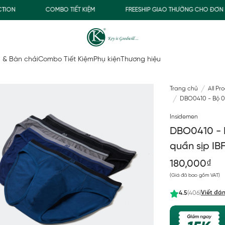
COMBO TIẾT KIỆM
FREESHIP GIAO THƯỜNG CHO ĐƠN HÀNG 
 & Bàn chải
Combo Tiết Kiệm
Phụ kiện
Thương hiệu
Trang chủ
All Pr
DBO0410 - Bộ 02
Insidemen
DBO0410 - B
quần sịp IB
180,000₫
(Giá đã bao gồm VAT)
Viết đán
4.5
(406)