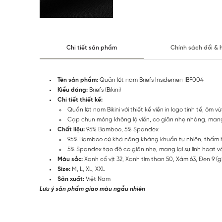
Chi tiết sản phẩm
Chính sách đổi & 
Tên sản phẩm:
Quần lót nam Briefs Insidemen IBF004
Kiểu dáng:
Briefs (Bikini)
Chi tiết thiết kế:
Quần lót nam Bikini với thiết kế viền in logo tinh tế, ô
Cạp chun mỏng không lộ viền, co giãn nhẹ nhàng, mang 
Chất liệu:
95% Bamboo, 5% Spandex
95% Bamboo có khả năng kháng khuẩn tự nhiên, thấm hút
5% Spandex tạo độ co giãn nhẹ, mang lại sự linh hoạt và
Màu sắc:
Xanh cổ vịt 32, Xanh tím than 50, Xám 63, Đen 9 (
Size:
M, L, XL, XXL
Sản xuất:
Việt Nam
Lưu ý sản phẩm giao màu ngẫu nhiên