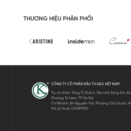
THƯƠNG HIỆU PHÂN PHỐI
CÔNG TY CỔ PHẦN ĐẦU TƯ K&G VIỆT NAM
Trụ sở chính: Tầng 11, Khối A, Tòa nhà Sông Đà,
Phường Từ Liêm, TP Hà Nội
Chi Nhánh: 84 Nguyễn Trãi, Phường Chợ Quán, Hồ
Mã số thuế: 0105911105