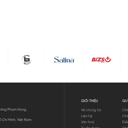
GIỚI THIỆU
QU
 Đường Phạm Hùng,
Về chúng tôi
Chí
Liên hệ
Chí
 Chí Minh, Việt Nam
Văn hoá
Điề