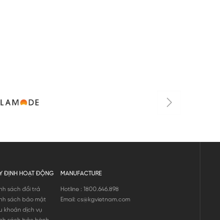
Y ĐỊNH HOẠT ĐỘNG
MANUFACTURE
nh sách đổi trả
Hotline : 1800.646.898
nh sách bảo mật
Email: cs@kgvietnam.com
u khoản dịch vụ