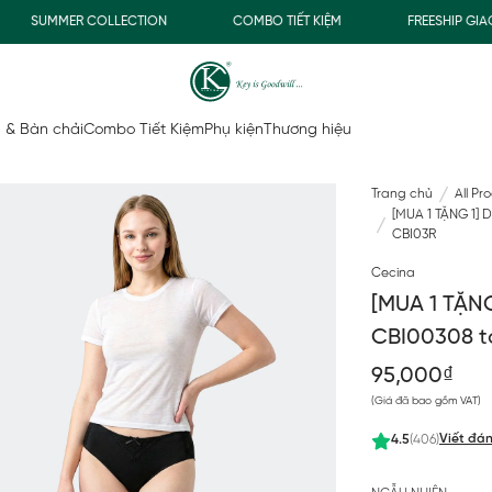
SUMMER COLLECTION
COMBO TIẾT KIỆM
FREESHIP GIAO 
 & Bàn chải
Combo Tiết Kiệm
Phụ kiện
Thương hiệu
Trang chủ
All Pr
[MUA 1 TẶNG 1] 
CBI03R
Cecina
[MUA 1 TẶNG
CBI00308 t
95,000₫
(Giá đã bao gồm VAT)
Viết đán
4.5
(406)