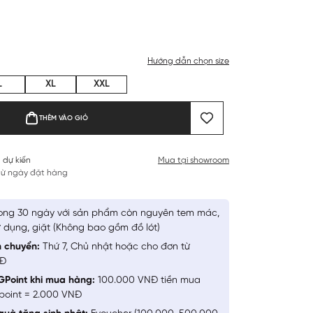
Hướng dẫn chọn size
L
XL
XXL
THÊM VÀO GIỎ
 dự kiến
Mua tại showroom
 từ ngày đặt hàng
ong 30 ngày với sản phẩm còn nguyên tem mác,
 dụng, giặt (Không bao gồm đồ lót)
n chuyển:
Thứ 7, Chủ nhật hoặc cho đơn từ
NĐ
GPoint khi mua hàng:
100.000 VNĐ tiền mua
point = 2.000 VNĐ