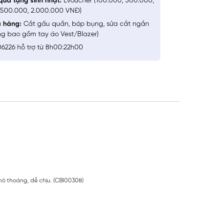
quà tặng sinh nhật:
Evoucher (100.000, 500.000,
1.500.000, 2.000.000 VNĐ)
a hàng:
Cắt gấu quần, bóp bụng, sửa cắt ngắn
ng bao gồm tay áo Vest/Blazer)
6226 hỗ trợ từ 8h00:22h00
hô thoáng, dễ chịu. (CBI00308)