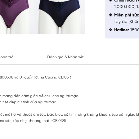
Chính sách 
1.000.000, 
Miễn phí sử
tay áo (Khô
Hotline:
1800
hoàn trả
Đánh giá & Nhận xét
I00308 và 01 quần lót nữ Cecina CBI03R
vặn mang đến cảm giác dễ chịu cho người mặc.
lên nét đẹp nữ tính của người mặc.
hút mồ hôi và thoát ẩm tốt. Đặc biệt, có tính năng kháng khuẩn, tạo cảm giác k
ma sát, xốp nhẹ, thoáng mát. (CBI03R)