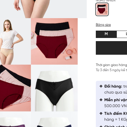
NGẪU NHIÊN
Bảng size
M
Thời gian giao hàng
Từ 3 đến 5 ngày kể
Đổi hàng:
tr
chưa qua sử
Miễn phí vậ
500.000 V
Tích điểm K
hàng = 1 KG