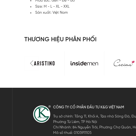
Màu sắc: đen - be - đỏ
Size: M - L - XL - XXL
Sản xuất: Việt Nam
THƯƠNG HIỆU PHÂN PHỐI
CÔNG TY CỔ PHẦN ĐẦU TƯ K&G VIỆT NAM
Trụ sở chính: Tầng 11, Khối A, Tòa nhà Sông Đà,
Phường Từ Liêm, TP Hà Nội
Chi Nhánh: 84 Nguyễn Trãi, Phường Chợ Quán, Hồ
Mã số thuế: 0105911105