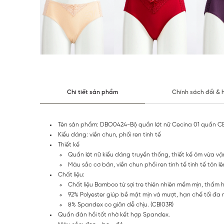
Chi tiết sản phẩm
Chính sách đổi & 
Tên sản phẩm: DBO0424-Bộ quần lót nữ Cecina 01 quần CB
Kiểu dáng: viền chun, phối ren tinh tế
Thiết kế
Quần lót nữ kiểu dáng truyền thống, thiết kế ôm vừa 
Màu sắc cơ bản, viền chun phối ren tinh tế tinh tế tôn 
Chất liệu:
Chất liệu Bamboo từ sợi tre thiên nhiên mềm mịn, thấm 
92% Polyester giúp bề mặt mịn và mượt, hạn chế tối đa 
8% Spandex co giãn dễ chịu. (CBI03R)
Quần đàn hồi tốt nhờ kết hợp Spandex.