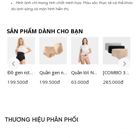
Hình ảnh chỉ mang tính chất minh họa. Màu sắc thực tế có thể khác
do ánh sáng và màn hình hiển thị.
SẢN PHẨM DÀNH CHO BẠN
Nữ
Đồ gen nịt
Quần gen nịt
Quần lót Nữ
[COMBO 3]
Q
bụng Nữ
bụng Nữ
Nữ Cecina
Quần Lót Nữ
C
199.500
đ
199.500
đ
63.000
đ
285.000
đ
1
Cecina
Cecina
Bamboo
Cecina Mix
C
CSP002
CSP003
CPB1
Màu Không
P
Đường May
CBI002EDP
03
THƯƠNG HIỆU PHÂN PHỐI