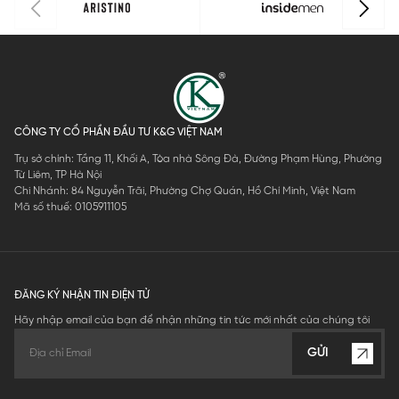
CÔNG TY CỔ PHẦN ĐẦU TƯ K&G VIỆT NAM
Trụ sở chính: Tầng 11, Khối A, Tòa nhà Sông Đà, Đường Phạm Hùng, Phường
Từ Liêm, TP Hà Nội
Chi Nhánh: 84 Nguyễn Trãi, Phường Chợ Quán, Hồ Chí Minh, Việt Nam
Mã số thuế: 0105911105
ĐĂNG KÝ NHẬN TIN ĐIỆN TỬ
Hãy nhập email của bạn để nhận những tin tức mới nhất của chúng tôi
GỬI