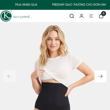
MUA NHẬN QUÀ
FREESHIP GIAO THƯỜNG CHO ĐƠN HÀNG T
0