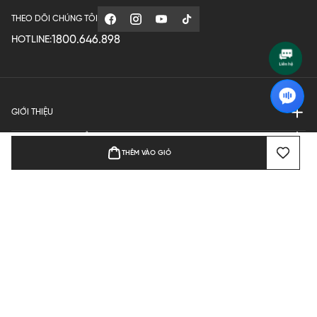
THEO DÕI CHÚNG TÔI
1800.646.898
HOTLINE:
GIỚI THIỆU
QUY ĐỊNH HOẠT ĐỘNG
THÊM VÀO GIỎ
MANUFACTURE
THANH TOÁN
Bản quyền © 2024 KGVIETNAM