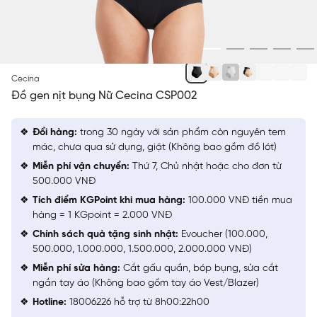
ĐEN
Cecina
Đồ gen nịt bụng Nữ Cecina CSP002
Đổi hàng:
trong 30 ngày với sản phẩm còn nguyên tem
mác, chưa qua sử dụng, giặt (Không bao gồm đồ lót)
Miễn phí vận chuyển:
Thứ 7, Chủ nhật hoặc cho đơn từ
500.000 VNĐ
Tích điểm KGPoint khi mua hàng:
100.000 VNĐ tiền mua
hàng = 1 KGpoint = 2.000 VNĐ
Chính sách quà tặng sinh nhật:
Evoucher (100.000,
500.000, 1.000.000, 1.500.000, 2.000.000 VNĐ)
Miễn phí sửa hàng:
Cắt gấu quần, bóp bụng, sửa cắt
ngắn tay áo (Không bao gồm tay áo Vest/Blazer)
Hotline:
18006226 hỗ trợ từ 8h00:22h00