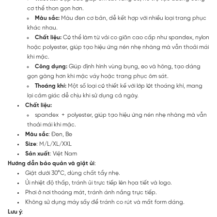
cơ thể thon gọn hơn.
Màu sắc:
Màu đen cơ bản, dễ kết hợp với nhiều loại trang phục
khác nhau.
Chất liệu:
Có thể làm từ vải co giãn cao cấp như spandex, nylon
hoặc polyester, giúp tạo hiệu ứng nén nhẹ nhàng mà vẫn thoải mái
khi mặc.
Công dụng:
Giúp định hình vùng bụng, eo và hông, tạo dáng
gọn gàng hơn khi mặc váy hoặc trang phục ôm sát.
Thoáng khí:
Một số loại có thiết kế với lớp lót thoáng khí, mang
lại cảm giác dễ chịu khi sử dụng cả ngày.
Chất liệu:
spandex + polyester, giúp tạo hiệu ứng nén nhẹ nhàng mà vẫn
thoải mái khi mặc.
Màu sắc
: Đen, Be
Size
: M/L/XL/XXL
Sản xuất
: Việt Nam
Hướng dẫn bảo quản và giặt ủi
:
Giặt dưới 30°C, dùng chất tẩy nhẹ.
Ủi nhiệt độ thấp, tránh ủi trực tiếp lên họa tiết và logo.
Phơi ở nơi thoáng mát, tránh ánh nắng trực tiếp.
Không sử dụng máy sấy để tránh co rút và mất form dáng.
Lưu ý
: