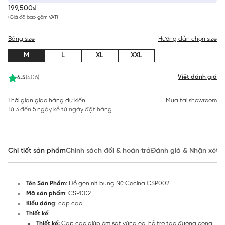
199,500₫
(Giá đã bao gồm VAT)
Bảng size
Hướng dẫn chọn size
M
L
XL
XXL
Viết đánh giá
4.5
(406)
Thời gian giao hàng dự kiến
Mua tại showroom
Từ 3 đến 5 ngày kể từ ngày đặt hàng
Chi tiết sản phẩm
Chính sách đổi & hoàn trả
Đánh giá & Nhận xét
Tên Sản Phẩm
: Đồ gen nịt bụng Nữ Cecina CSP002
Mã sản phẩm
: CSP002
Kiểu dáng
: cạp cao
Thiết kế
:
Thiết kế:
Cạp cao giúp ôm sát vùng eo, hỗ trợ tạo đường cong