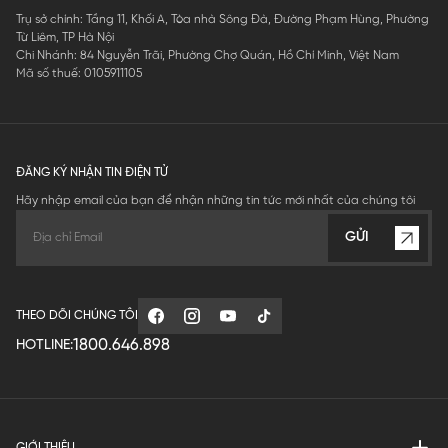
Trụ sở chính: Tầng 11, Khối A, Tòa nhà Sông Đà, Đường Phạm Hùng, Phường
Từ Liêm, TP Hà Nội
Chi Nhánh: 84 Nguyễn Trãi, Phường Chợ Quán, Hồ Chí Minh, Việt Nam
Mã số thuế: 0105911105
ĐĂNG KÝ NHẬN TIN ĐIỆN TỬ
Hãy nhập email của bạn để nhận những tin tức mới nhất của chúng tôi
GỬI
THEO DÕI CHÚNG TÔI
1800.646.898
HOTLINE:
GIỚI THIỆU