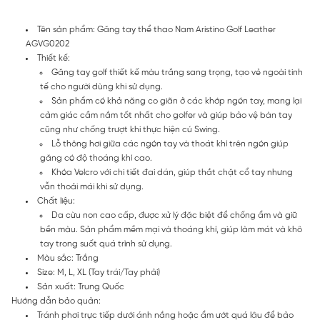
Tên sản phẩm: Găng tay thể thao Nam Aristino Golf Leather
AGVG0202
Thiết kế:
Găng tay golf thiết kế màu trắng sang trọng, tạo vẻ ngoài tinh
tế cho người dùng khi sử dụng.
Sản phẩm có khả năng co giãn ở các khớp ngón tay, mang lại
cảm giác cầm nắm tốt nhất cho golfer và giúp bảo vệ bàn tay
cũng như chống trượt khi thực hiện cú Swing.
Lỗ thông hơi giữa các ngón tay và thoát khí trên ngón giúp
găng có độ thoáng khí cao.
Khóa Velcro với chi tiết đai dán, giúp thắt chặt cổ tay nhưng
vẫn thoải mái khi sử dụng.
Chất liệu:
Da cừu non cao cấp, được xử lý đặc biệt để chống ẩm và giữ
bền màu. Sản phẩm mềm mại và thoáng khí, giúp làm mát và khô
tay trong suốt quá trình sử dụng.
Màu sắc: Trắng
Size: M, L, XL (Tay trái/Tay phải)
Sản xuất: Trung Quốc
Hướng dẫn bảo quản:
Tránh phơi trực tiếp dưới ánh nắng hoặc ẩm ướt quá lâu để bảo