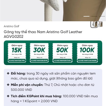
MÀU TRẮNG 1
Aristino Golf
Găng tay thể thao Nam Aristino Golf Leather
AGVG0202
Đổi hàng:
trong 30 ngày với sản phẩm còn nguyên tem
mác, chưa qua sử dụng, giặt (Không bao gồm đồ lót)
Miễn phí vận chuyển:
Thứ 7, Chủ nhật hoặc cho đơn từ
500.000 VNĐ
Tích điểm KGPoint khi mua hàng:
100.000 VNĐ tiền mua
hàng = 1 KGpoint = 2.000 VNĐ