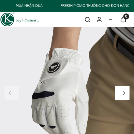
MUA NHẬN QUÀ
FREESHIP GIAO THƯỜNG CHO ĐƠN HÀNG TỪ
0