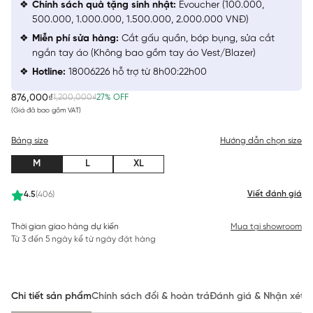
Chính sách quà tặng sinh nhật:
Evoucher (100.000,
500.000, 1.000.000, 1.500.000, 2.000.000 VNĐ)
Miễn phí sửa hàng:
Cắt gấu quần, bóp bụng, sửa cắt
ngắn tay áo (Không bao gồm tay áo Vest/Blazer)
Hotline:
18006226 hỗ trợ từ 8h00:22h00
876,000₫
1,200,000₫
27% OFF
(Giá đã bao gồm VAT)
Bảng size
Hướng dẫn chọn size
M
L
XL
Viết đánh giá
4.5
(406)
Thời gian giao hàng dự kiến
Mua tại showroom
Từ 3 đến 5 ngày kể từ ngày đặt hàng
Chi tiết sản phẩm
Chính sách đổi & hoàn trả
Đánh giá & Nhận xét