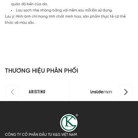
quản độ bền của da.
Lau sạch nhẹ nhàng bằng vải mềm sau mỗi lần sử dụng.
Lưu ý: Hình ảnh chỉ mang tính chất minh họa, sản phẩm thực tế có thể
khác về màu sắc.
THƯƠNG HIỆU PHÂN PHỐI
CÔNG TY CỔ PHẦN ĐẦU TƯ K&G VIỆT NAM