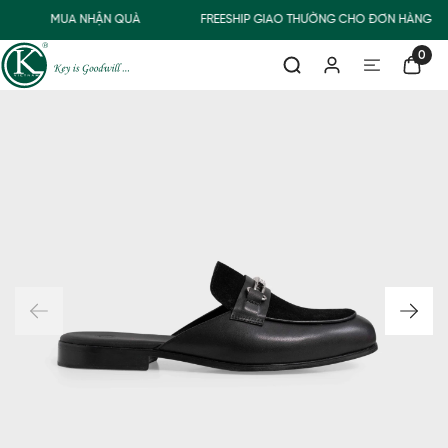
MUA NHẬN QUÀ
FREESHIP GIAO THƯỜNG CHO ĐƠN HÀNG TỪ
0