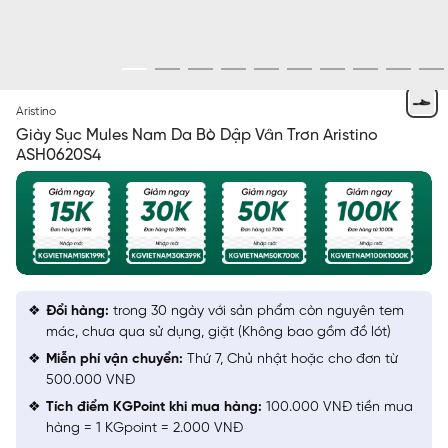
ĐEN
Aristino
Giày Sục Mules Nam Da Bò Dập Vân Trơn Aristino
ASH0620S4
Đổi hàng:
trong 30 ngày với sản phẩm còn nguyên tem
mác, chưa qua sử dụng, giặt (Không bao gồm đồ lót)
Miễn phí vận chuyển:
Thứ 7, Chủ nhật hoặc cho đơn từ
500.000 VNĐ
Tích điểm KGPoint khi mua hàng:
100.000 VNĐ tiền mua
hàng = 1 KGpoint = 2.000 VNĐ