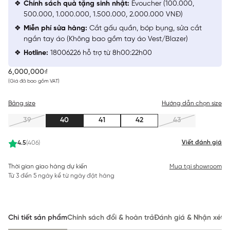
Chính sách quà tặng sinh nhật:
Evoucher (100.000,
500.000, 1.000.000, 1.500.000, 2.000.000 VNĐ)
Miễn phí sửa hàng:
Cắt gấu quần, bóp bụng, sửa cắt
ngắn tay áo (Không bao gồm tay áo Vest/Blazer)
Hotline:
18006226 hỗ trợ từ 8h00:22h00
6,000,000₫
(Giá đã bao gồm VAT)
Bảng size
Hướng dẫn chọn size
39
40
41
42
43
Viết đánh giá
4.5
(406)
Thời gian giao hàng dự kiến
Mua tại showroom
Từ 3 đến 5 ngày kể từ ngày đặt hàng
Chi tiết sản phẩm
Chính sách đổi & hoàn trả
Đánh giá & Nhận xét