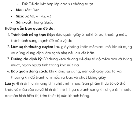
Đế: Đế da kết hợp lớp cao su chống trượt
Màu sắc:
Đen
Size:
39, 40, 41, 42, 43
Sản xuất:
Trung Quốc
Hướng dẫn bảo quản đồ da:
Tránh ánh nắng trực tiếp:
Bảo quản giày ở nơi khô ráo, thoáng mát,
tránh ánh sáng mạnh để bảo vệ da.
Làm sạch thường xuyên:
Lau giày bằng khăn mềm sau mỗi lần sử dụng
và dùng dung dịch làm sạch nhẹ nếu có vết bẩn.
Dưỡng da định kỳ:
Sử dụng kem dưỡng để duy trì độ mềm mại và bóng
mượt, ngăn ngừa tình trạng khô nứt da.
Bảo quản đúng cách:
Khi không sử dụng, nên cất giày vào túi vải
thoáng khí để tránh ẩm mốc và bảo vệ chất lượng giày.
Lưu ý:
Hình ảnh chỉ mang tính chất minh họa. Sản phẩm thực tế có thể
khác về màu sắc so với hình ảnh minh họa do ánh sáng khi chụp ảnh hoặc
do màn hình hiển thị trên thiết bị của khách hàng.