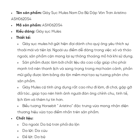
Tên sản phẩm:
Giày Sục Mules Nam Da Bò Dập Vân Trơn Aristino
ASH0620S4
Mã sản phẩm:
ASH0620S4
Kiểu dáng:
Giày sục Mules
Thiết kế:
Giày sục mules hở gót hiện đại dành cho quý ông yêu thích sự
thoải mái và tiện lợi. Ngoài ưu điểm dễ dàng trong việc xỏ và tháo
ngoài, sản phẩm còn mang lại sự thông thoáng mồ hôi khi sử dụng.
Sản phẩm được làm bởi chất liệu da cao cấp giúp cho phái
mạnh trở nên thanh lịch và sang trọng trong mọi hoàn cảnh, phần
mũi giầy được làm bằng da lộn mềm mại tạo sự tương phản cho
sản phẩm.
Giày Mules có tính ứng dụng rất cao như đi làm, đi chơi, gặp gỡ
đối tác…giúp tạo nên hình ảnh người đàn ông chỉnh chu, tinh tế,
lịch lãm và thêm tự tin hơn.
Biểu tượng Horsebit " Aristino" đặc trưng vừa mang nhận diện
thương hiệu vừa tạo điểm nhấn trên sản phẩm.
Chất liệu:
Da ngoài: Da bò trơn phối da lộn
Da lót: Da cừu
Đế lót: Da bò