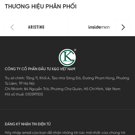
THƯƠNG HIỆU PHÂN PHỐI
CÔNG TY CỔ PHẦN ĐẦU TƯ K&G VIỆT NAM
Trụ sở chính: Tầng 11, Khối A, Tòa nhà Sông Đà, Đường Phạm Hùng, Phường
Từ Liêm, TP Hà Nội
Chi Nhánh: 84 Nguyễn Trãi, Phường Chợ Quán, Hồ Chí Minh, Việt Nam
Mã số thuế: 0105911105
ĐĂNG KÝ NHẬN TIN ĐIỆN TỬ
Hãy nhập email của bạn để nhận những tin tức mới nhất của chúng tôi