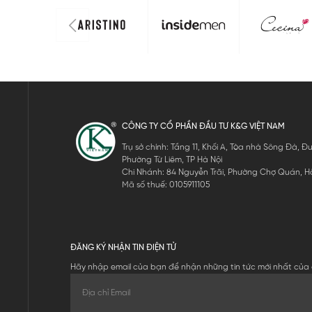
CÔNG TY CỔ PHẦN ĐẦU TƯ K&G VIỆT NAM
Trụ sở chính: Tầng 11, Khối A, Tòa nhà Sông Đà,
Phường Từ Liêm, TP Hà Nội
Chi Nhánh: 84 Nguyễn Trãi, Phường Chợ Quán, Hồ
Mã số thuế: 0105911105
ĐĂNG KÝ NHẬN TIN ĐIỆN TỬ
Hãy nhập email của bạn để nhận những tin tức mới nhất của 