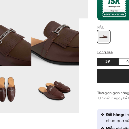
NÂU
Bảng size
39
4
Thời gian giao hàng
Từ 3 đến 5 ngày kể
Đổi hàng:
tr
chưa qua sử
Miễn phí vậ