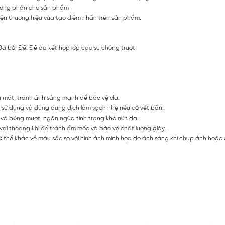
tương phản cho sản phẩm
iện thương hiệu vừa tạo điểm nhấn trên sản phẩm.
: Da bò; Đế: Đế da kết hợp lớp cao su chống trượt
g mát, tránh ánh sáng mạnh để bảo vệ da.
 sử dụng và dùng dung dịch làm sạch nhẹ nếu có vết bẩn.
và bóng mượt, ngăn ngừa tình trạng khô nứt da.
 vải thoáng khí để tránh ẩm mốc và bảo vệ chất lượng giày.
 thể khác về màu sắc so với hình ảnh minh họa do ánh sáng khi chụp ảnh hoặc do