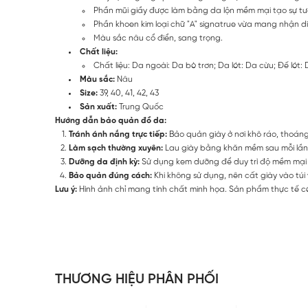
Phần mũi giầy được làm bằng da lộn mềm mại tạo sự 
Phần khoen kim loại chữ "A" signatrue vừa mang nhận d
Màu sắc nâu cổ điển, sang trọng.
Chất liệu:
Chất liệu: Da ngoài: Da bò trơn; Da lót: Da cừu; Đế lót
Màu sắc:
Nâu
Size:
39, 40, 41, 42, 43
Sản xuất:
Trung Quốc
Hướng dẫn bảo quản đồ da:
Tránh ánh nắng trực tiếp:
Bảo quản giày ở nơi khô ráo, thoán
Làm sạch thường xuyên:
Lau giày bằng khăn mềm sau mỗi lần
Dưỡng da định kỳ:
Sử dụng kem dưỡng để duy trì độ mềm mại 
Bảo quản đúng cách:
Khi không sử dụng, nên cất giày vào túi
Lưu ý:
Hình ảnh chỉ mang tính chất minh họa. Sản phẩm thực tế có
THƯƠNG HIỆU PHÂN PHỐI