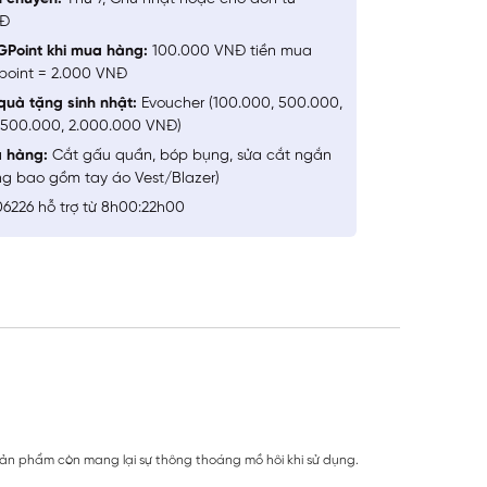
NĐ
GPoint khi mua hàng:
100.000 VNĐ tiền mua
point = 2.000 VNĐ
quà tặng sinh nhật:
Evoucher (100.000, 500.000,
1.500.000, 2.000.000 VNĐ)
a hàng:
Cắt gấu quần, bóp bụng, sửa cắt ngắn
ng bao gồm tay áo Vest/Blazer)
6226 hỗ trợ từ 8h00:22h00
, sản phẩm còn mang lại sự thông thoáng mồ hôi khi sử dụng.