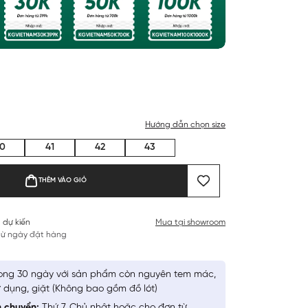
Hướng dẫn chọn size
0
41
42
43
THÊM VÀO GIỎ
 dự kiến
Mua tại showroom
 từ ngày đặt hàng
ong 30 ngày với sản phẩm còn nguyên tem mác,
 dụng, giặt (Không bao gồm đồ lót)
n chuyển:
Thứ 7, Chủ nhật hoặc cho đơn từ