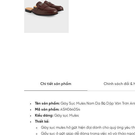
Chi tiết sản phẩm
Chính sách đổi & 
Tên sản phẩm:
Giày Sục Mules Nam Da Bò Dập Vân Trơn Ar
Mã sản phẩm:
ASH0640S4
Kiểu dáng:
Giày sục Mules
Thiết kế:
Giày sục mules hở gót hiện đại dành cho quý ông yêu th
Giầy sục ở gót giúp dễ dàng trong việc xỏ và tháo ngoà