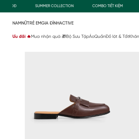
.000Đ
SUMMER COLLECTION
COMBO TIẾT KIỆM
FR
NAM
NỮ
TRẺ EM
GIA ĐÌNH
ACTIVE
Ưu đãi 🔥
Mua nhận quà 🎁
Bộ Sưu Tập
Áo
Quần
Đồ lót & Tất
Khăn