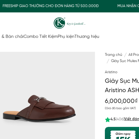
EESHIP GIAO THƯỜNG CHO ĐƠN HÀNG TỪ 500.000Đ
MUA NHẬN QUÀ
 & Bàn chải
Combo Tiết Kiệm
Phụ kiện
Thương hiệu
Trang chủ
All Pr
Giày Sục Mules
Aristino
Giày Sục M
Aristino A
6,000,000₫
(Giá đã bao gồm VAT)
Viết đán
4.5
(406)