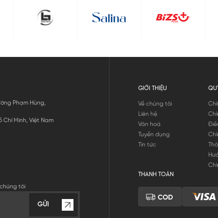
GIỚI THIỆU
QU
 Đường Phạm Hùng,
Về chúng tôi
Chí
Liên hệ
Chí
 Chí Minh, Việt Nam
Văn hoá
Điề
Tuyển dụng
Chí
Tin tức
Thô
Hư
Chí
THANH TOÁN
chúng tôi
GỬI