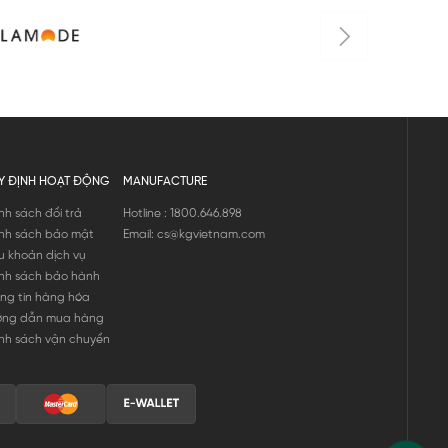
Y ĐỊNH HOẠT ĐỘNG
MANUFACTURE
nh sách đổi trả
Hotline : 1800.646.898
nh sách bảo mật
Email: cs@kgvietnam.com
u khoản dịch vụ
nh sách bảo hành
ng tin hàng hóa
ớng dẫn mua hàng
nh sách vận chuyển