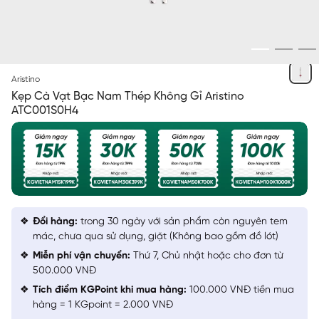
BẠC
Aristino
Kẹp Cà Vạt Bạc Nam Thép Không Gỉ Aristino
ATC001S0H4
Đổi hàng:
trong 30 ngày với sản phẩm còn nguyên tem
mác, chưa qua sử dụng, giặt (Không bao gồm đồ lót)
Miễn phí vận chuyển:
Thứ 7, Chủ nhật hoặc cho đơn từ
500.000 VNĐ
Tích điểm KGPoint khi mua hàng:
100.000 VNĐ tiền mua
hàng = 1 KGpoint = 2.000 VNĐ