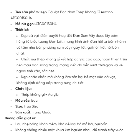
Tên sản phẩm:
Kẹp Cà Vạt Bạc Nam Thép Không Gỉ Aristino
ATC001S0H4
Mã rút gọn:
ATC001S0H4
Thiết kế:
Kẹp cà vạt điểm xuyết hoạ tiết Đan Sum Vầy được lấy cảm
hứng từ biểu tượng Đan Lát, mang hình ảnh đan hội tụ bốn nhánh
về tâm như bốn phương sum vầy ngày Tết, gợi nên kết nối bền
chặt.
Chất liệu thép không gỉ kết hợp acrylic cao cấp, hoàn thiện trên
nền màu bạc sang trọng, mang đến độ bền vượt thời gian và vẻ
ngoài tinh xảo, sắc nét.
Kẹp chắc chắn mà không làm tổn hại bề mặt của cà vạt,
khẳng định đẳng cấp trong từng chi tiết.
Chất liệu:
Thép không gỉ + Acrylic
Màu sắc:
Bạc
Size:
Free Size
Sản xuất:
Trung Quốc
Hướng dẫn giặt ủi:
Lau nhẹ bằng khăn mềm, khô để loại bỏ mồ hôi, bụi bẩn.
Không chồng nhiều mặt khóa kim loại lên nhau để tránh trầy xước