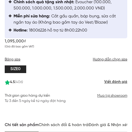
Chính sách quà tặng sinh nhật:
Evoucher (100.000,
500.000, 1.000.000, 1.500.000, 2.000.000 VNĐ)
Miễn phí sửa hàng:
Cắt gấu quần, bóp bụng, sửa cắt
ngắn tay áo (Không bao gồm tay áo Vest/Blazer)
Hotline:
18006226 hỗ trợ từ 8h00:22h00
1,095,000₫
(Giá đã bao gồm VAT)
Bảng size
Hướng dẫn chọn size
SIZE0
Viết đánh giá
4.5
(406)
Thời gian giao hàng dự kiến
Mua tại showroom
Từ 3 đến 5 ngày kể từ ngày đặt hàng
Chi tiết sản phẩm
Chính sách đổi & hoàn trả
Đánh giá & Nhận xét