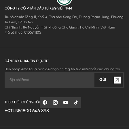
CÔNG TY CỔ PHẦN ĐẦU TƯ K&G VIỆT NAM
Trụ sở chính: Tầng 11, Khối A, Tòa nhà Sông Đà, Đường Phạm Hùng, Phường
Từ Liêm, TP Hà Nội
Chi Nhánh: 84 Nguyễn Trãi, Phường Chợ Quán, Hồ Chí Minh, Việt Nam
Mã số thuế: 0105911105
ĐĂNG KÝ NHẬN TIN ĐIỆN TỬ
Hãy nhập email của bạn để nhận những tin tức mới nhất của chúng tôi
GỬI
THEO DÕI CHÚNG TÔI
1800.646.898
HOTLINE: