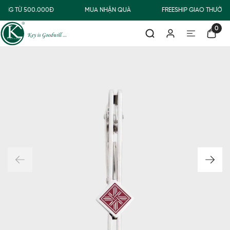
ÀNG TỪ 500.000Đ
MUA NHẬN QUÀ
FREESHIP GIAO THƯỜN
0