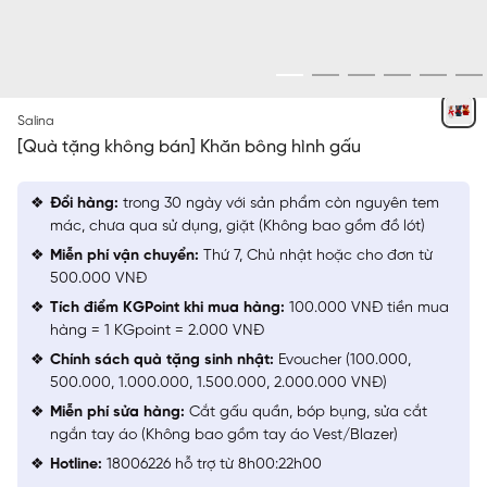
NGẪU NHIÊN
Salina
[Quà tặng không bán] Khăn bông hình gấu
Đổi hàng:
trong 30 ngày với sản phẩm còn nguyên tem
mác, chưa qua sử dụng, giặt (Không bao gồm đồ lót)
Miễn phí vận chuyển:
Thứ 7, Chủ nhật hoặc cho đơn từ
500.000 VNĐ
Tích điểm KGPoint khi mua hàng:
100.000 VNĐ tiền mua
hàng = 1 KGpoint = 2.000 VNĐ
Chính sách quà tặng sinh nhật:
Evoucher (100.000,
500.000, 1.000.000, 1.500.000, 2.000.000 VNĐ)
Miễn phí sửa hàng:
Cắt gấu quần, bóp bụng, sửa cắt
ngắn tay áo (Không bao gồm tay áo Vest/Blazer)
Hotline:
18006226 hỗ trợ từ 8h00:22h00