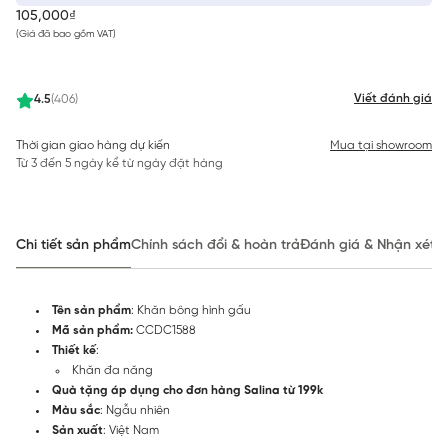
105,000₫
(Giá đã bao gồm VAT)
Viết đánh giá
4.5
(406)
Thời gian giao hàng dự kiến
Mua tại showroom
Từ 3 đến 5 ngày kể từ ngày đặt hàng
Chi tiết sản phẩm
Chính sách đổi & hoàn trả
Đánh giá & Nhận xét
Tên sản phẩm
: Khăn bông hình gấu
Mã sản phẩm:
CCDC1588
Thiết kế
:
Khăn đa năng
Quà tặng áp dụng cho đơn hàng Salina từ 199k
Màu sắc
: Ngẫu nhiên
Sản xuất
: Việt Nam