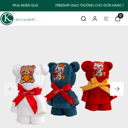
MUA NHẬN QUÀ
FREESHIP GIAO THƯỜNG CHO ĐƠN HÀNG TỪ 
0