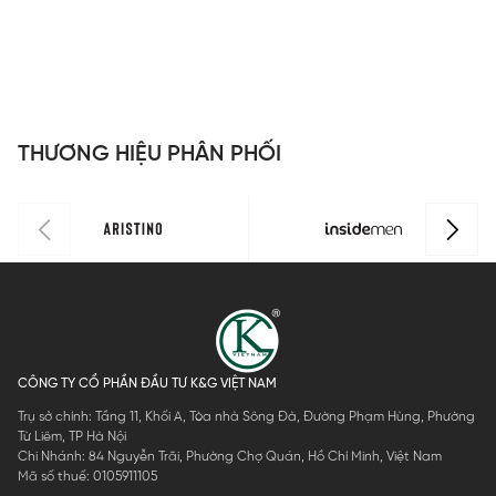
THƯƠNG HIỆU PHÂN PHỐI
CÔNG TY CỔ PHẦN ĐẦU TƯ K&G VIỆT NAM
Trụ sở chính: Tầng 11, Khối A, Tòa nhà Sông Đà, Đường Phạm Hùng, Phường
Từ Liêm, TP Hà Nội
Chi Nhánh: 84 Nguyễn Trãi, Phường Chợ Quán, Hồ Chí Minh, Việt Nam
Mã số thuế: 0105911105