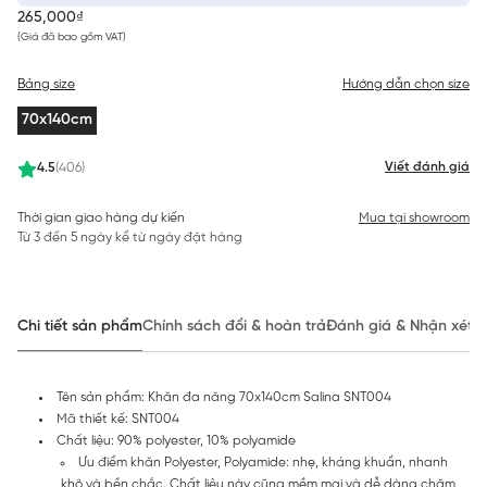
265,000₫
(Giá đã bao gồm VAT)
Bảng size
Hướng dẫn chọn size
70x140cm
Viết đánh giá
4.5
(406)
Thời gian giao hàng dự kiến
Mua tại showroom
Từ 3 đến 5 ngày kể từ ngày đặt hàng
Chi tiết sản phẩm
Chính sách đổi & hoàn trả
Đánh giá & Nhận xét
Tên sản phẩm: Khăn đa năng 70x140cm Salina SNT004
Mã thiết kế: SNT004
Chất liệu: 90% polyester, 10% polyamide
Ưu điểm khăn Polyester, Polyamide: nhẹ, kháng khuẩn, nhanh
khô và bền chắc. Chất liệu này cũng mềm mại và dễ dàng chăm