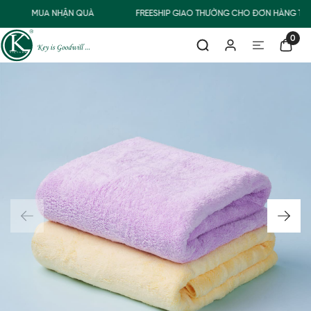
MUA NHẬN QUÀ
FREESHIP GIAO THƯỜNG CHO ĐƠN HÀNG TỪ 
0