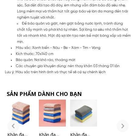
sóc. Sợi dệt đôi tạo độ dày, êm nhưng vẫn đảm bảo độ siêu nhẹ.
Lông mềm mại và thấm hút tốt giúp bảo vệ làn da mang đến trải
nghiệm tuyệt vời nhất.
Để bảo quản và giặt, nên giặt bằng nước lạnh, tránh dùng
chất tẩy mạnh và phơi khô tự nhiên. Sợi lông tơ siêu nhỏ thấm hút
tốt và nhanh khô. Mật độ sợi lớn tạo nên bề mặt bông xốp và mềm
mịn.
Màu sắc: Xanh biển - Nâu - Be - Xám - Tím - Vàng
Kích thước: 70x140 cm
Bảo quản: Nơi khô ráo, thoáng mát
Các chuyên gia khuyên dùng: nên thay khăn 03 tháng 01 lần
Lưu ý: Màu sắc trên hình ảnh và thực tế sẽ có sự chênh lệch
SẢN PHẨM DÀNH CHO BẠN
Khăn đa
Khăn đa
Khăn đa
K