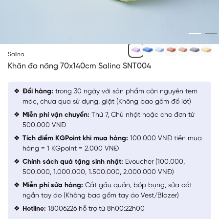
TÍM 21
Salina
Khăn đa năng 70x140cm Salina SNT004
Đổi hàng:
trong 30 ngày với sản phẩm còn nguyên tem
mác, chưa qua sử dụng, giặt (Không bao gồm đồ lót)
Miễn phí vận chuyển:
Thứ 7, Chủ nhật hoặc cho đơn từ
500.000 VNĐ
Tích điểm KGPoint khi mua hàng:
100.000 VNĐ tiền mua
hàng = 1 KGpoint = 2.000 VNĐ
Chính sách quà tặng sinh nhật:
Evoucher (100.000,
500.000, 1.000.000, 1.500.000, 2.000.000 VNĐ)
Miễn phí sửa hàng:
Cắt gấu quần, bóp bụng, sửa cắt
ngắn tay áo (Không bao gồm tay áo Vest/Blazer)
Hotline:
18006226 hỗ trợ từ 8h00:22h00