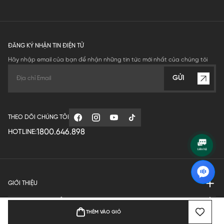
ĐĂNG KÝ NHẬN TIN ĐIỆN TỬ
Hãy nhập email của bạn để nhận những tin tức mới nhất của chúng tôi
GỬI
THEO DÕI CHÚNG TÔI
1800.646.898
HOTLINE:
GIỚI THIỆU
QUY ĐỊNH HOẠT ĐỘNG
THÊM VÀO GIỎ
MANUFACTURE