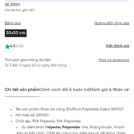
26,500₫
(Giá đã bao gồm VAT)
Bảng size
Hướng dẫn chọn size
30x30 cm
Viết đánh giá
4.5
(406)
Thời gian giao hàng dự kiến
Mua tại showroom
Từ 3 đến 5 ngày kể từ ngày đặt hàng
Chi tiết sản phẩm
Chính sách đổi & hoàn trả
Đánh giá & Nhận xét
Tên sản phẩm: Khăn đa năng 30x30cm Polyamide Salina SNT001
Mã thiết kế: SNT001
Chất liệu: 90% Polyester, 10% Polyamide
Ưu điểm khăn P
olyester, Polyamide
: nhẹ, kháng khuẩn, nhanh
khô và bền chắc. Chất liệu này cũng mềm mại và dễ dàng chăm