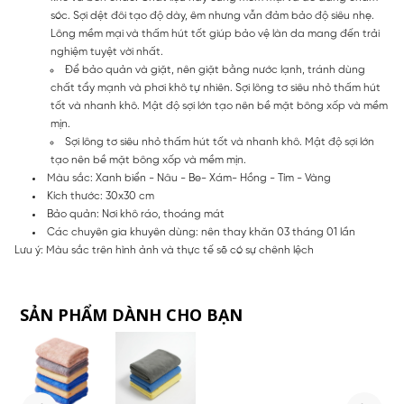
sóc. Sợi dệt đôi tạo độ dày, êm nhưng vẫn đảm bảo độ siêu nhẹ.
Lông mềm mại và thấm hút tốt giúp bảo vệ làn da mang đến trải
nghiệm tuyệt vời nhất.
Để bảo quản và giặt, nên giặt bằng nước lạnh, tránh dùng
chất tẩy mạnh và phơi khô tự nhiên. Sợi lông tơ siêu nhỏ thấm hút
tốt và nhanh khô. Mật độ sợi lớn tạo nên bề mặt bông xốp và mềm
mịn.
Sợi lông tơ siêu nhỏ thấm hút tốt và nhanh khô. Mật độ sợi lớn
tạo nên bề mặt bông xốp và mềm mịn.
Màu sắc: Xanh biển - Nâu - Be- Xám- Hồng - Tím - Vàng
Kích thước: 30x30 cm
Bảo quản: Nơi khô ráo, thoáng mát
Các chuyên gia khuyên dùng: nên thay khăn 03 tháng 01 lần
Lưu ý: Màu sắc trên hình ảnh và thực tế sẽ có sự chênh lệch
SẢN PHẨM DÀNH CHO BẠN