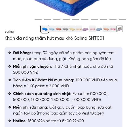
XANH BIỂN 99
Salina
Khăn đa năng thấm hút mau khô Salina SNT001
Đổi hàng:
trong 30 ngày với sản phẩm còn nguyên tem
mác, chưa qua sử dụng, giặt (Không bao gồm đồ lót)
Miễn phí vận chuyển:
Thứ 7, Chủ nhật hoặc cho đơn từ
500.000 VNĐ
Tích điểm KGPoint khi mua hàng:
100.000 VNĐ tiền mua
hàng = 1 KGpoint = 2.000 VNĐ
Chính sách quà tặng sinh nhật:
Evoucher (100.000,
500.000, 1.000.000, 1.500.000, 2.000.000 VNĐ)
Miễn phí sửa hàng:
Cắt gấu quần, bóp bụng, sửa cắt
ngắn tay áo (Không bao gồm tay áo Vest/Blazer)
Hotline:
18006226 hỗ trợ từ 8h00:22h00