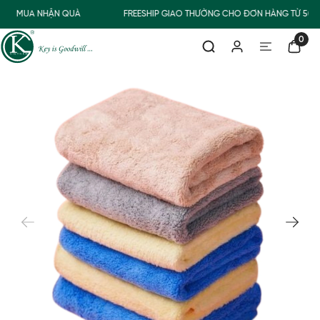
MUA NHẬN QUÀ
FREESHIP GIAO THƯỜNG CHO ĐƠN HÀNG TỪ 500
0