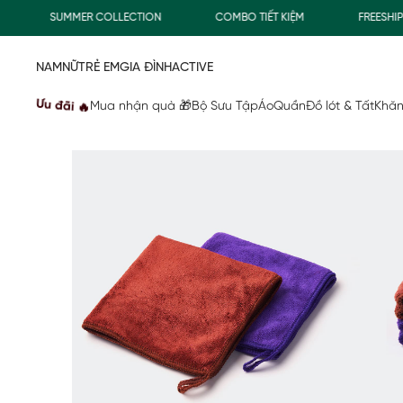
SUMMER COLLECTION
COMBO TIẾT KIỆM
FREESHIP GI
NAM
NỮ
TRẺ EM
GIA ĐÌNH
ACTIVE
Ưu đãi 🔥
Mua nhận quà 🎁
Bộ Sưu Tập
Áo
Quần
Đồ lót & Tất
Khăn