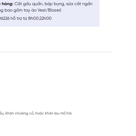
a hàng:
Cắt gấu quần, bóp bụng, sửa cắt ngắn
ng bao gồm tay áo Vest/Blazer)
6226 hỗ trợ từ 8h00:22h00
u, khăn choàng cổ, hoặc khăn lau mồ hôi.