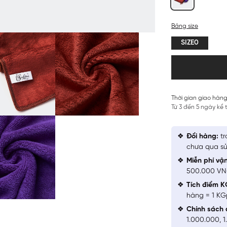
Bảng size
SIZE0
Thời gian giao hàng
Từ 3 đến 5 ngày kể
Đổi hàng:
tr
chưa qua sử
Miễn phí vậ
500.000 V
Tích điểm K
hàng = 1 KG
Chính sách 
1.000.000, 