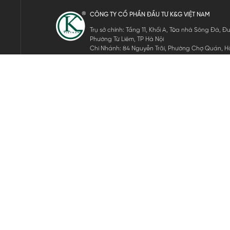
CÔNG TY CỔ PHẦN ĐẦU TƯ K&G VIỆT NAM
Trụ sở chính: Tầng 11, Khối A, Tòa nhà Sông Đà,
Phường Từ Liêm, TP Hà Nội
Chi Nhánh: 84 Nguyễn Trãi, Phường Chợ Quán, Hồ
Mã số thuế: 0105911105
ĐĂNG KÝ NHẬN TIN ĐIỆN TỬ
Hãy nhập email của bạn để nhận những tin tức mới nhất của 
THEO DÕI CHÚNG TÔI