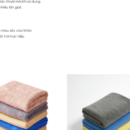
iác thoải mái khi sử dụng.
hiều lần giặt.
à màu sắc của khăn.
 trời trực tiếp.