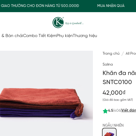
AO THƯỜNG CHO ĐƠN HÀNG TỪ 500.000Đ
MUA NHẬN QUÀ
 & Bàn chải
Combo Tiết Kiệm
Phụ kiện
Thương hiệu
Trang chủ
All Pr
Salina
Khăn đa nă
SNTC0100
42,000₫
(Giá đã bao gồm VAT)
Viết đán
4.5
(406)
NGẪU NHIÊN