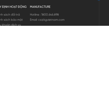
Y ĐỊNH HOẠT ĐỘNG
MANUFACTURE
nh sách đổi trả
Hotline : 1800.646.898
nh sách bảo mật
Email: cs@kgvietnam.com
u khoản dịch vụ
nh sách bảo hành
ng tin hàng hóa
ớng dẫn mua hàng
nh sách vận chuyển