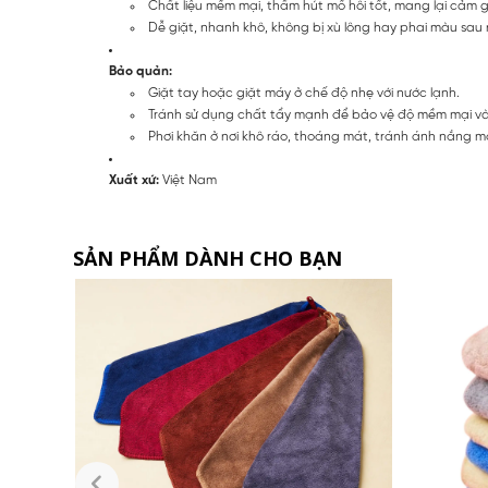
Chất liệu mềm mại, thấm hút mồ hôi tốt, mang lại cảm g
Dễ giặt, nhanh khô, không bị xù lông hay phai màu sau n
Bảo quản:
Giặt tay hoặc giặt máy ở chế độ nhẹ với nước lạnh.
Tránh sử dụng chất tẩy mạnh để bảo vệ độ mềm mại v
Phơi khăn ở nơi khô ráo, thoáng mát, tránh ánh nắng mặt
Xuất xứ:
Việt Nam
SẢN PHẨM DÀNH CHO BẠN