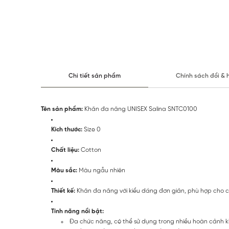
Chi tiết sản phẩm
Chính sách đổi & 
Tên sản phẩm:
Khăn đa năng UNISEX Salina SNTC0100
Kích thước:
Size 0
Chất liệu:
Cotton
Màu sắc:
Màu ngẫu nhiên
Thiết kế:
Khăn đa năng với kiểu dáng đơn giản, phù hợp cho c
Tính năng nổi bật:
Đa chức năng, có thể sử dụng trong nhiều hoàn cảnh 