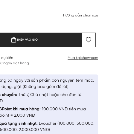
Hướng dẫn chọn size
THÊM VÀO GIỎ
 dự kiến
Mua tại showroom
 từ ngày đặt hàng
ong 30 ngày với sản phẩm còn nguyên tem mác,
 dụng, giặt (Không bao gồm đồ lót)
n chuyển:
Thứ 7, Chủ nhật hoặc cho đơn từ
NĐ
GPoint khi mua hàng:
100.000 VNĐ tiền mua
point = 2.000 VNĐ
quà tặng sinh nhật:
Evoucher (100.000, 500.000,
1.500.000, 2.000.000 VNĐ)