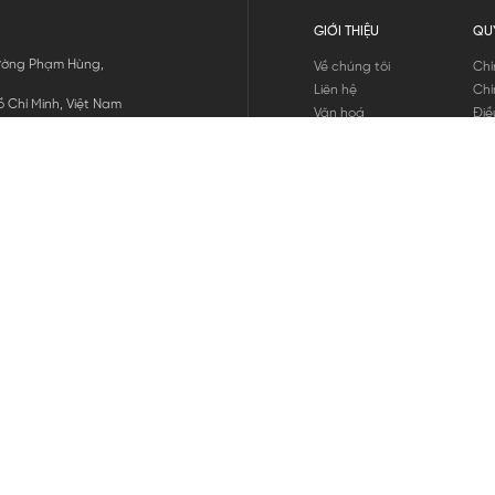
GIỚI THIỆU
QU
 Đường Phạm Hùng,
Về chúng tôi
Chí
Liên hệ
Chí
 Chí Minh, Việt Nam
Văn hoá
Điề
Tuyển dụng
Chí
Tin tức
Thô
Hư
Chí
THANH TOÁN
chúng tôi
GỬI
1800.646.898
HOTLINE: