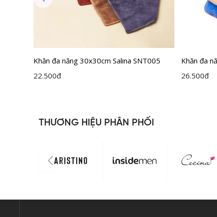
Khăn đa năng 30x30cm Salina SNT005
Khăn đa nă
SNT001
22.500
đ
26.500
đ
THƯƠNG HIỆU PHÂN PHỐI