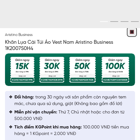
ĐỎ IN
Aristino Business
Khăn Lụa Cài Túi Áo Vest Nam Aristino Business
1K2007S0H4
Đổi hàng:
trong 30 ngày với sản phẩm còn nguyên tem
mác, chưa qua sử dụng, giặt (Không bao gồm đồ lót)
Miễn phí vận chuyển:
Thứ 7, Chủ nhật hoặc cho đơn từ
500.000 VNĐ
Tích điểm KGPoint khi mua hàng:
100.000 VNĐ tiền mua
hàng = 1 KGpoint = 2.000 VNĐ