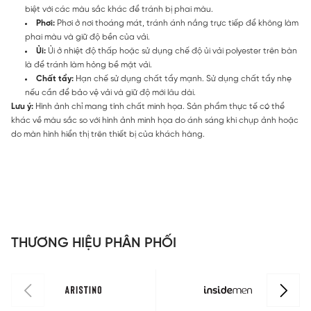
biệt với các màu sắc khác để tránh bị phai màu.
Phơi:
Phơi ở nơi thoáng mát, tránh ánh nắng trực tiếp để không làm
phai màu và giữ độ bền của vải.
Ủi:
Ủi ở nhiệt độ thấp hoặc sử dụng chế độ ủi vải polyester trên bàn
là để tránh làm hỏng bề mặt vải.
Chất tẩy:
Hạn chế sử dụng chất tẩy mạnh. Sử dụng chất tẩy nhẹ
nếu cần để bảo vệ vải và giữ độ mới lâu dài.
Lưu ý:
Hình ảnh chỉ mang tính chất minh họa. Sản phẩm thực tế có thể
khác về màu sắc so với hình ảnh minh họa do ánh sáng khi chụp ảnh hoặc
do màn hình hiển thị trên thiết bị của khách hàng.
THƯƠNG HIỆU PHÂN PHỐI