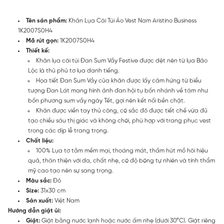
Tên sản phẩm:
Khăn Lụa Cài Túi Áo Vest Nam Aristino Business
1K2007S0H4
Mã rút gọn:
1K2007S0H4
Thiết kế:
Khăn lụa cài túi Đan Sum Vầy Festive được dệt nên từ lụa Bảo
Lộc là thủ phủ tơ lụa danh tiếng.
Họa tiết Đan Sum Vầy của khăn được lấy cảm hứng từ biểu
tượng Đan Lát mang hình ảnh đan hội tụ bốn nhánh về tâm như
bốn phương sum vầy ngày Tết, gợi nên kết nối bền chặt.
Khăn được viền tay thủ công, có sắc đỏ được tiết chế vừa đủ
tạo chiều sâu thị giác và không chói, phù hợp với trang phục vest
trong các dịp lễ trang trọng.
Chất liệu:
100% Lụa tơ tằm mềm mại, thoáng mát, thấm hút mồ hôi hiệu
quả, thân thiện với da, chất nhẹ, có độ bóng tự nhiên và tính thẩm
mỹ cao tạo nên sự sang trọng.
Màu sắc:
Đỏ
Size:
31x30 cm
Sản xuất:
Việt Nam
Hướng dẫn giặt ủi:
Giặt:
Giặt bằng nước lạnh hoặc nước ấm nhẹ (dưới 30°C). Giặt riêng