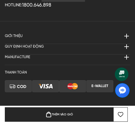
1800.646.898
HOTLINE:
GIỚI THIỆU
QUY ĐỊNH HOẠT ĐỘNG
MANUFACTURE
THANH TOÁN
THÊM VÀO GIỎ
Bản quyền © 2024 KGVIETNAM