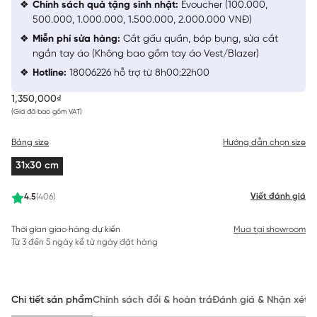
Chính sách quà tặng sinh nhật:
Evoucher (100.000,
500.000, 1.000.000, 1.500.000, 2.000.000 VNĐ)
Miễn phí sửa hàng:
Cắt gấu quần, bóp bụng, sửa cắt
ngắn tay áo (Không bao gồm tay áo Vest/Blazer)
Hotline:
18006226 hỗ trợ từ 8h00:22h00
1,350,000₫
(Giá đã bao gồm VAT)
Bảng size
Hướng dẫn chọn size
31x30 cm
Viết đánh giá
4.5
(406)
Thời gian giao hàng dự kiến
Mua tại showroom
Từ 3 đến 5 ngày kể từ ngày đặt hàng
Chi tiết sản phẩm
Chính sách đổi & hoàn trả
Đánh giá & Nhận xét