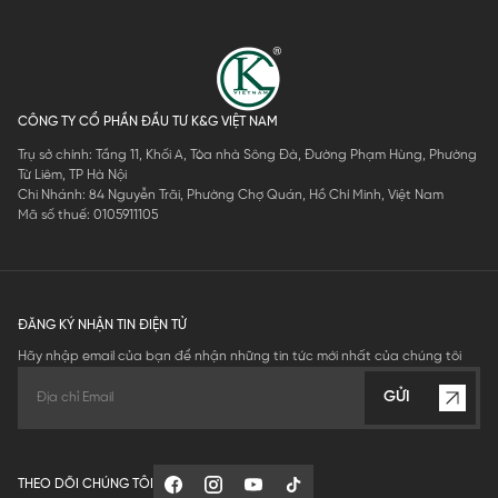
CÔNG TY CỔ PHẦN ĐẦU TƯ K&G VIỆT NAM
Trụ sở chính: Tầng 11, Khối A, Tòa nhà Sông Đà, Đường Phạm Hùng, Phường
Từ Liêm, TP Hà Nội
Chi Nhánh: 84 Nguyễn Trãi, Phường Chợ Quán, Hồ Chí Minh, Việt Nam
Mã số thuế: 0105911105
ĐĂNG KÝ NHẬN TIN ĐIỆN TỬ
Hãy nhập email của bạn để nhận những tin tức mới nhất của chúng tôi
GỬI
THEO DÕI CHÚNG TÔI