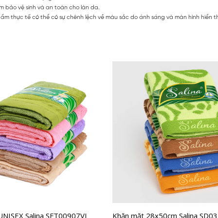
m bảo vệ sinh và an toàn cho làn da.
hẩm thực tế có thể có sự chênh lệch về màu sắc do ánh sáng và màn hình hiển th
UNISEX Salina SFT00907VI
Khăn mặt 28x50cm Salina SD03