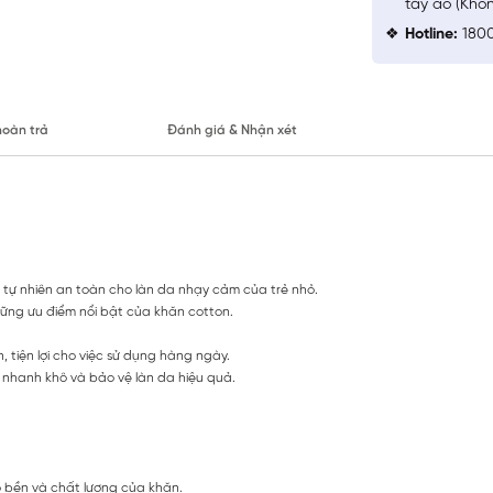
tay áo (Khô
Hotline:
1800
hoàn trả
Đánh giá & Nhận xét
u tự nhiên an toàn cho làn da nhạy cảm của trẻ nhỏ.
hững ưu điểm nổi bật của khăn cotton.
 tiện lợi cho việc sử dụng hàng ngày.
n nhanh khô và bảo vệ làn da hiệu quả.
ộ bền và chất lượng của khăn.