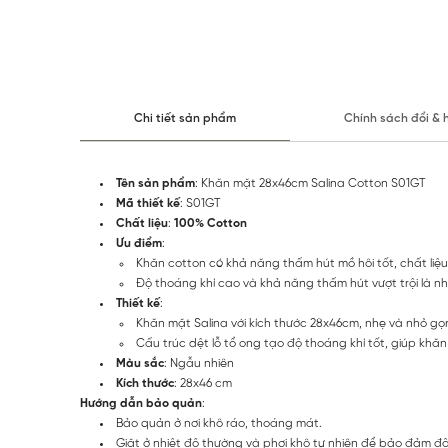
Chi tiết sản phẩm
Chính sách đổi & 
Tên sản phẩm
: Khăn mặt 28x46cm Salina Cotton S01GT
Mã thiết kế
: S01GT
Chất liệu
:
100% Cotton
Ưu điểm
:
Khăn cotton có khả năng thấm hút mồ hôi tốt, chất liệ
Độ thoáng khí cao và khả năng thấm hút vượt trội là n
Thiết kế
:
Khăn mặt Salina với kích thước 28x46cm, nhẹ và nhỏ gọn,
Cấu trúc dệt lỗ tổ ong tạo độ thoáng khí tốt, giúp khă
Màu sắc
: Ngẫu nhiên
Kích thước
: 28x46 cm
Hướng dẫn bảo quản
:
Bảo quản ở nơi khô ráo, thoáng mát.
Giặt ở nhiệt độ thường và phơi khô tự nhiên để bảo đảm đ