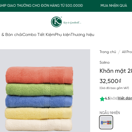
P GIAO THƯỜNG CHO ĐƠN HÀNG TỪ 500.000Đ
MUA NHẬN QUÀ
 & Bàn chải
Combo Tiết Kiệm
Phụ kiện
Thương hiệu
Trang chủ
All Pr
Salina
Khăn mặt 2
32,500₫
(Giá đã bao gồm VAT)
Viết đán
4.5
(406)
NGẪU NHIÊN