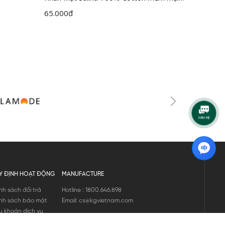
nâng niu làn da nhạy cảm SFT201
65.000
đ
32.000
Y ĐỊNH HOẠT ĐỘNG
MANUFACTURE
nh sách đổi trả
Hotline : 1800.646.898
nh sách bảo mật
Email: cs@kgvietnam.com
u khoản dịch vụ
nh sách bảo hành