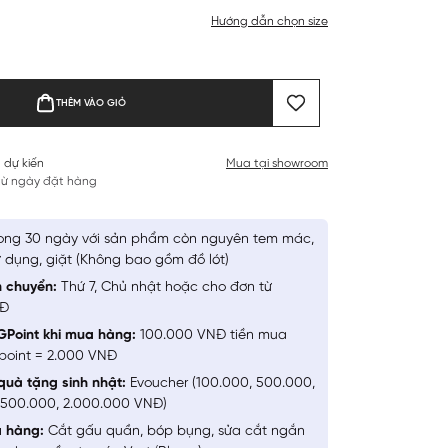
Hướng dẫn chọn size
THÊM VÀO GIỎ
 dự kiến
Mua tại showroom
 từ ngày đặt hàng
ong 30 ngày với sản phẩm còn nguyên tem mác,
 dụng, giặt (Không bao gồm đồ lót)
n chuyển:
Thứ 7, Chủ nhật hoặc cho đơn từ
NĐ
GPoint khi mua hàng:
100.000 VNĐ tiền mua
point = 2.000 VNĐ
quà tặng sinh nhật:
Evoucher (100.000, 500.000,
1.500.000, 2.000.000 VNĐ)
a hàng:
Cắt gấu quần, bóp bụng, sửa cắt ngắn