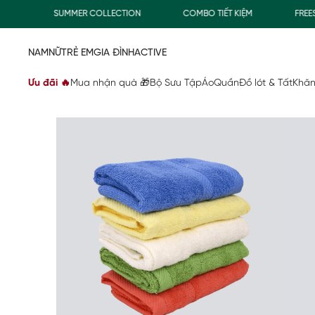
SUMMER COLLECTION
COMBO TIẾT KIỆM
FREESHI
NAM
NỮ
TRẺ EM
GIA ĐÌNH
ACTIVE
Ưu đãi 🔥
Mua nhận quà 🎁
Bộ Sưu Tập
Áo
Quần
Đồ lót & Tất
Khăn