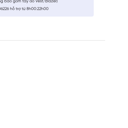
ng bao gồm tay áo Vest/Blazer)
6226 hỗ trợ từ 8h00:22h00