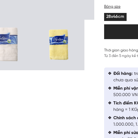
Bảng size
28x46cm
Thời gian giao hàng
Từ 3 đến 5 ngày kể
Đổi hàng:
tr
chưa qua sử
Miễn phí vậ
500.000 V
Tích điểm K
hàng = 1 KG
Chính sách 
1.000.000, 
Miễn phí sử