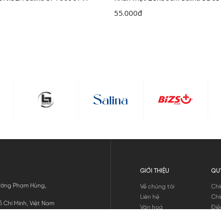
55.000
đ
GIỚI THIỆU
QU
 Đường Phạm Hùng,
Về chúng tôi
Chí
Liên hệ
Chí
 Chí Minh, Việt Nam
Văn hoá
Điề
Tuyển dụng
Chí