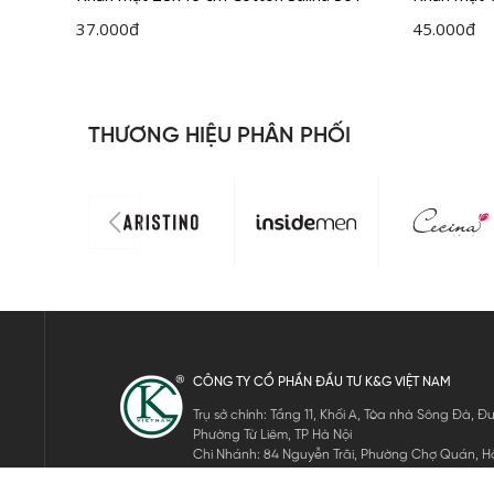
37.000
đ
45.000
đ
THƯƠNG HIỆU PHÂN PHỐI
CÔNG TY CỔ PHẦN ĐẦU TƯ K&G VIỆT NAM
Trụ sở chính: Tầng 11, Khối A, Tòa nhà Sông Đà,
Phường Từ Liêm, TP Hà Nội
Chi Nhánh: 84 Nguyễn Trãi, Phường Chợ Quán, Hồ
Mã số thuế: 0105911105