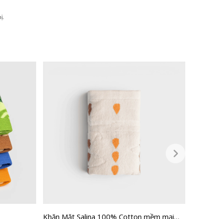
ị.
Khăn Mặt Salina 100% Cotton mềm mại
Khăn mặ