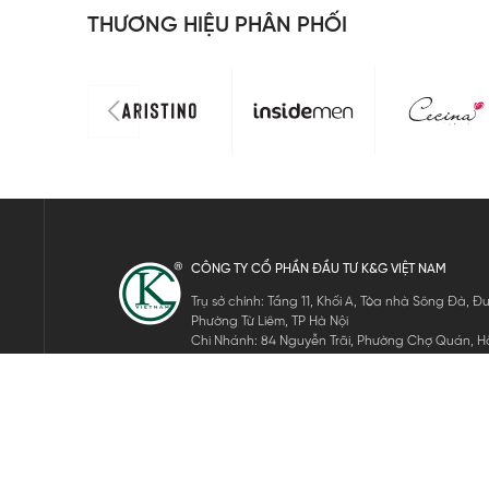
THƯƠNG HIỆU PHÂN PHỐI
CÔNG TY CỔ PHẦN ĐẦU TƯ K&G VIỆT NAM
Trụ sở chính: Tầng 11, Khối A, Tòa nhà Sông Đà,
Phường Từ Liêm, TP Hà Nội
Chi Nhánh: 84 Nguyễn Trãi, Phường Chợ Quán, Hồ
Mã số thuế: 0105911105
ĐĂNG KÝ NHẬN TIN ĐIỆN TỬ