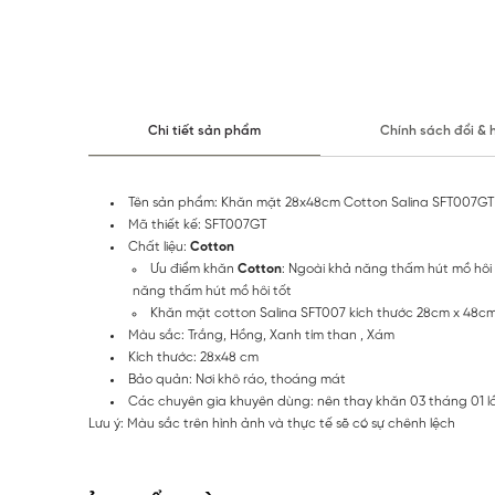
Chi tiết sản phẩm
Chính sách đổi & 
Tên sản phẩm: Khăn mặt 28x48cm Cotton Salina SFT007GT
Mã thiết kế: SFT007GT
Chất liệu:
Cotton
Ưu điểm khăn
Cotton
: Ngoài khả năng thấm hút mồ hôi 
năng thấm hút mồ hôi tốt
Khăn mặt cotton Salina SFT007 kích thước 28cm x 48cm,
Màu sắc: Trắng, Hồng, Xanh tím than , Xám
Kích thước: 28x48 cm
Bảo quản: Nơi khô ráo, thoáng mát
Các chuyên gia khuyên dùng: nên thay khăn 03 tháng 01 l
Lưu ý: Màu sắc trên hình ảnh và thực tế sẽ có sự chênh lệch