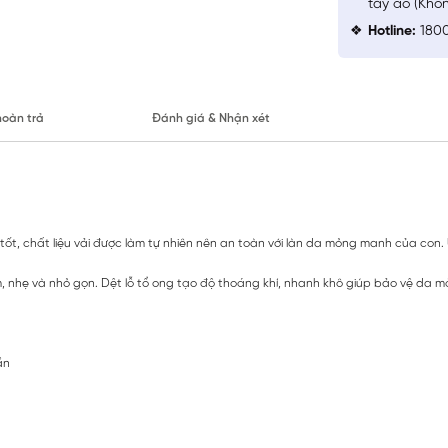
tay áo (Khô
Hotline:
1800
hoàn trả
Đánh giá & Nhận xét
tốt, chất liệu vải được làm tự nhiên nên an toàn với làn da mỏng manh của con.
 nhẹ và nhỏ gọn. Dệt lỗ tổ ong tạo độ thoáng khí, nhanh khô giúp bảo vệ da m
ần