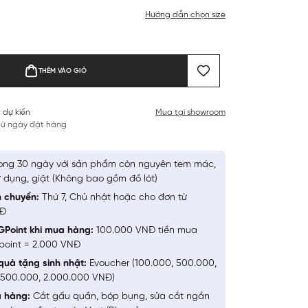
Hướng dẫn chọn size
THÊM VÀO GIỎ
 dự kiến
Mua tại showroom
 từ ngày đặt hàng
ong 30 ngày với sản phẩm còn nguyên tem mác,
 dụng, giặt (Không bao gồm đồ lót)
n chuyển:
Thứ 7, Chủ nhật hoặc cho đơn từ
NĐ
GPoint khi mua hàng:
100.000 VNĐ tiền mua
point = 2.000 VNĐ
quà tặng sinh nhật:
Evoucher (100.000, 500.000,
1.500.000, 2.000.000 VNĐ)
a hàng:
Cắt gấu quần, bóp bụng, sửa cắt ngắn