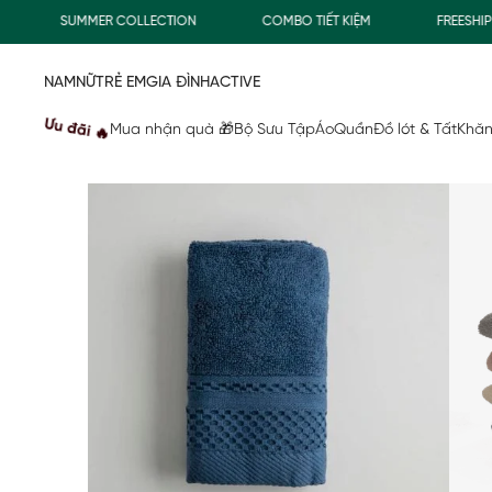
SUMMER COLLECTION
COMBO TIẾT KIỆM
FREESHIP GI
NAM
NỮ
TRẺ EM
GIA ĐÌNH
ACTIVE
Ưu đãi 🔥
Mua nhận quà 🎁
Bộ Sưu Tập
Áo
Quần
Đồ lót & Tất
Khăn