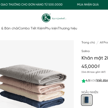
AO THƯỜNG CHO ĐƠN HÀNG TỪ 500.000Đ
MUA NHẬN QUÀ
 & Bàn chải
Combo Tiết Kiệm
Phụ kiện
Thương hiệu
Trang chủ
All Pr
Salina
Khăn mặt 2
45,000₫
(Giá đã bao gồm VAT)
Viết đán
4.5
(406)
NGẪU NHIÊN