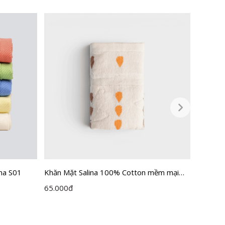
na S01
Khăn Mặt Salina 100% Cotton mềm mại
Khăn mặ
nâng niu làn da nhạy cảm SFT201
65.000
đ
32.500