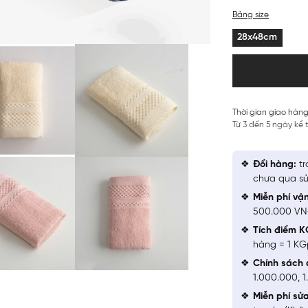
Bảng size
28x48cm
Thời gian giao hàng
Từ 3 đến 5 ngày kể
Đổi hàng:
tr
chưa qua sử
Miễn phí vậ
500.000 V
Tích điểm K
hàng = 1 KG
Chính sách 
1.000.000, 
Miễn phí sử