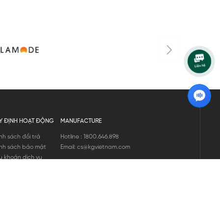
Y ĐỊNH HOẠT ĐỘNG
MANUFACTURE
nh sách đổi trả
Hotline : 1800.646.898
nh sách bảo mật
Email: cs@kgvietnam.com
u khoản dịch vụ
nh sách bảo hành
ng tin hàng hóa
ớng dẫn mua hàng
nh sách vận chuyển