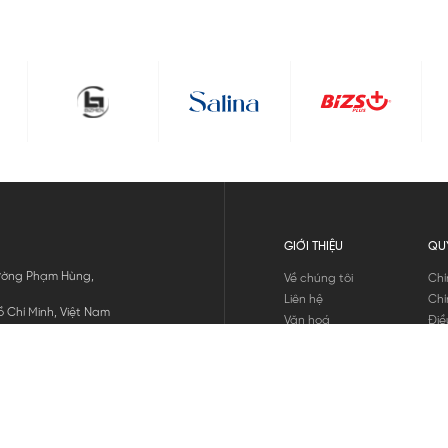
GIỚI THIỆU
QU
 Đường Phạm Hùng,
Về chúng tôi
Chí
Liên hệ
Chí
 Chí Minh, Việt Nam
Văn hoá
Điề
Tuyển dụng
Chí
Tin tức
Thô
Hư
Chí
THANH TOÁN