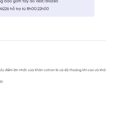
ng bao gồm tay áo Vest/Blazer)
6226 hỗ trợ từ 8h00:22h00
 Ưu điểm lớn nhất của khăn cotton là có độ thoáng khí cao và khả
ặt.