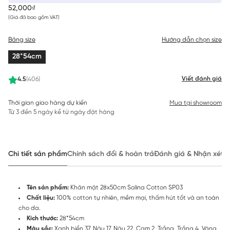
52,000₫
(Giá đã bao gồm VAT)
Bảng size
Hướng dẫn chọn size
28*54cm
Viết đánh giá
4.5
(406)
Thời gian giao hàng dự kiến
Mua tại showroom
Từ 3 đến 5 ngày kể từ ngày đặt hàng
Chi tiết sản phẩm
Chính sách đổi & hoàn trả
Đánh giá & Nhận xét
Tên sản phẩm:
Khăn mặt 28x50cm Salina Cotton SP03
Chất liệu:
100% cotton tự nhiên, mềm mại, thấm hút tốt và an toàn
cho da.
Kích thước:
28*54cm
Màu sắc:
Xanh biển 37, Nâu 17, Nâu 22, Cam 2, Trắng, Trắng 4, Vàng