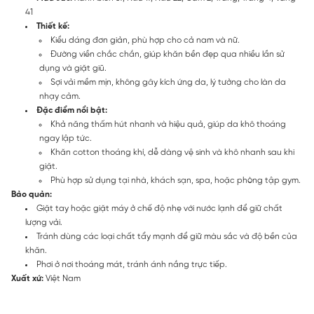
41
Thiết kế:
Kiểu dáng đơn giản, phù hợp cho cả nam và nữ.
Đường viền chắc chắn, giúp khăn bền đẹp qua nhiều lần sử
dụng và giặt giũ.
Sợi vải mềm mịn, không gây kích ứng da, lý tưởng cho làn da
nhạy cảm.
Đặc điểm nổi bật:
Khả năng thấm hút nhanh và hiệu quả, giúp da khô thoáng
ngay lập tức.
Khăn cotton thoáng khí, dễ dàng vệ sinh và khô nhanh sau khi
giặt.
Phù hợp sử dụng tại nhà, khách sạn, spa, hoặc phòng tập gym.
Bảo quản:
Giặt tay hoặc giặt máy ở chế độ nhẹ với nước lạnh để giữ chất
lượng vải.
Tránh dùng các loại chất tẩy mạnh để giữ màu sắc và độ bền của
khăn.
Phơi ở nơi thoáng mát, tránh ánh nắng trực tiếp.
Xuất xứ:
Việt Nam