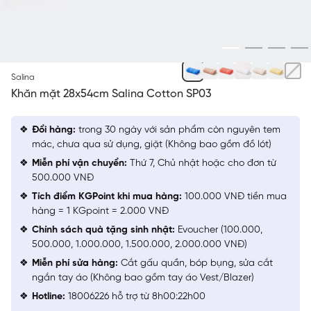
XANH BIỂN 37
Salina
Khăn mặt 28x54cm Salina Cotton SP03
Đổi hàng:
trong 30 ngày với sản phẩm còn nguyên tem
mác, chưa qua sử dụng, giặt (Không bao gồm đồ lót)
Miễn phí vận chuyển:
Thứ 7, Chủ nhật hoặc cho đơn từ
500.000 VNĐ
Tích điểm KGPoint khi mua hàng:
100.000 VNĐ tiền mua
hàng = 1 KGpoint = 2.000 VNĐ
Chính sách quà tặng sinh nhật:
Evoucher (100.000,
500.000, 1.000.000, 1.500.000, 2.000.000 VNĐ)
Miễn phí sửa hàng:
Cắt gấu quần, bóp bụng, sửa cắt
ngắn tay áo (Không bao gồm tay áo Vest/Blazer)
Hotline:
18006226 hỗ trợ từ 8h00:22h00