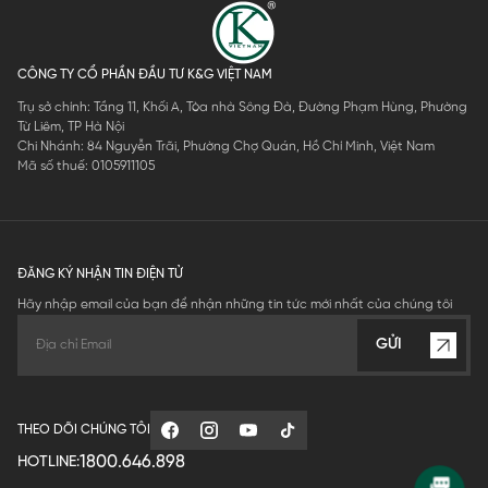
CÔNG TY CỔ PHẦN ĐẦU TƯ K&G VIỆT NAM
Trụ sở chính: Tầng 11, Khối A, Tòa nhà Sông Đà, Đường Phạm Hùng, Phường
Từ Liêm, TP Hà Nội
Chi Nhánh: 84 Nguyễn Trãi, Phường Chợ Quán, Hồ Chí Minh, Việt Nam
Mã số thuế: 0105911105
ĐĂNG KÝ NHẬN TIN ĐIỆN TỬ
Hãy nhập email của bạn để nhận những tin tức mới nhất của chúng tôi
GỬI
THEO DÕI CHÚNG TÔI
1800.646.898
HOTLINE: