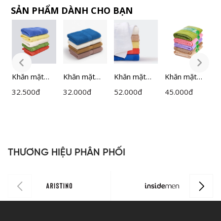
SẢN PHẨM DÀNH CHO BẠN
Khăn mặt
Khăn mặt
Khăn mặt
Khăn mặt
K
28x46cm
28x46cm
28x54cm
UNISEX
S
32.500
đ
32.000
đ
52.000
đ
45.000
đ
6
na
Salina Cotton
Salina Cotton
Salina Cotton
Salina
C
S01GT
SFT013
SP03
SFT00907VI
m
l
c
THƯƠNG HIỆU PHÂN PHỐI