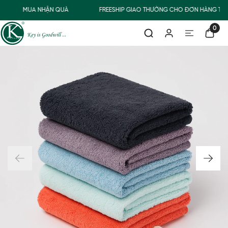
MUA NHẬN QUÀ
FREESHIP GIAO THƯỜNG CHO ĐƠN HÀNG TỪ 
0