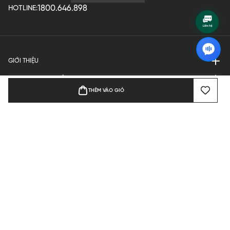
1800.646.898
HOTLINE:
GIỚI THIỆU
QUY ĐỊNH HOẠT ĐỘNG
THÊM VÀO GIỎ
MANUFACTURE
THANH TOÁN
Bản quyền © 2024 KGVIETNAM