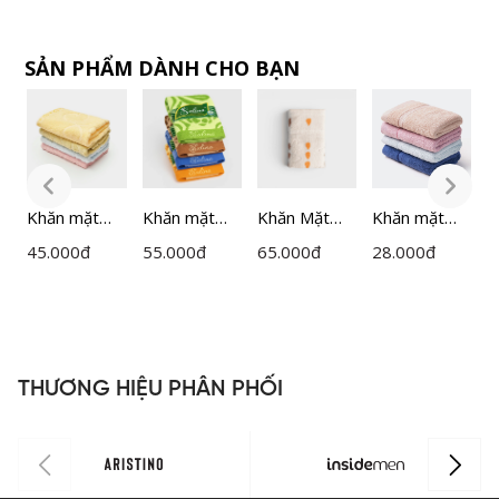
SẢN PHẨM DÀNH CHO BẠN
Khăn mặt
Khăn mặt
Khăn Mặt
Khăn mặt
K
Trẻ Em
28x50cm
Salina 100%
28x46cm
2
45.000
đ
55.000
đ
65.000
đ
28.000
đ
3
Salina Cotton
Salina SD03
Cotton mềm
Salina Cotton
S
I
SFT022GT
mại nâng niu
SFT018GT
S
làn da nhạy
cảm SFT201
THƯƠNG HIỆU PHÂN PHỐI