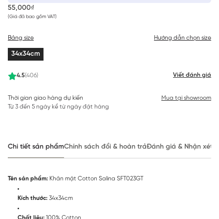
55,000₫
(Giá đã bao gồm VAT)
Bảng size
Hướng dẫn chọn size
34x34cm
Viết đánh giá
4.5
(406)
Thời gian giao hàng dự kiến
Mua tại showroom
Từ 3 đến 5 ngày kể từ ngày đặt hàng
Chi tiết sản phẩm
Chính sách đổi & hoàn trả
Đánh giá & Nhận xét
Tên sản phẩm:
Khăn mặt Cotton Salina SFT023GT
Kích thước:
34x34cm
Chất liệu:
100% Cotton