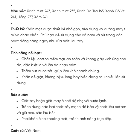
Màu sắc:
Xanh Mint 243, Xanh Mint 235, Xanh Da Trời 165, Xanh Cổ Vịt
241, Hồng 237, Xám 241
Thiết kế:
Khăn mặt được thiết kế nhỏ gọn, tiện dụng với đường may tỉ
mỉ và chắc chắn. Phù hợp để sử dụng cho cả nam và nữ trong các
hoạt động hàng ngày như rửa mặt, lau tay.
Tính năng nổi bật:
Chất liệu cotton mềm mại, an toàn và không gây kích ứng cho
da, đặc biệt là với làn da nhạy cảm.
Thấm hút nước tốt, giúp làm khô nhanh chóng.
Khăn dễ giặt, không bị xù lông hay biến dạng sau nhiều lần sử
dụng.
Bảo quản:
Giặt tay hoặc giặt máy ở chế độ nhẹ với nước lạnh.
Tránh dùng các loại chất tẩy mạnh để bảo vệ chất liệu cotton
và giữ màu sắc lâu bền.
Phơi khăn ở nơi thoáng mát, tránh ánh nắng trực tiếp.
Xuất xứ:
Việt Nam