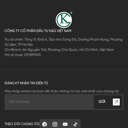
CÔNG TY CỔ PHẦN ĐẦU TƯ K&G VIỆT NAM
Trụ sở chính: Tầng 11, Khối A, Tòa nhà Sông Đà, Đường Phạm Hùng, Phường
Từ Liêm, TP Hà Nội
Chi Nhánh: 84 Nguyễn Trãi, Phường Chợ Quán, Hồ Chí Minh, Việt Nam
Mã số thuế: 0105911105
ĐĂNG KÝ NHẬN TIN ĐIỆN TỬ
Hãy nhập email của bạn để nhận những tin tức mới nhất của chúng tôi
GỬI
THEO DÕI CHÚNG TÔI