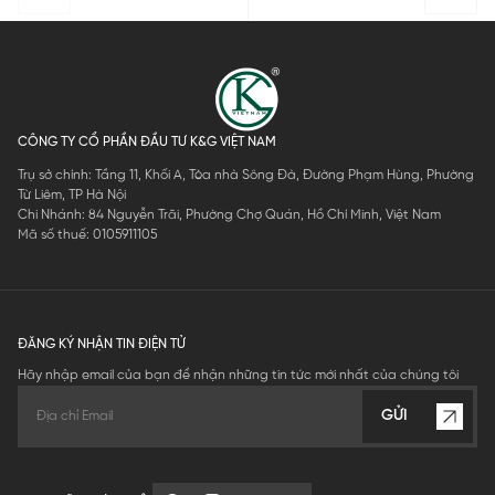
CÔNG TY CỔ PHẦN ĐẦU TƯ K&G VIỆT NAM
Trụ sở chính: Tầng 11, Khối A, Tòa nhà Sông Đà, Đường Phạm Hùng, Phường
Từ Liêm, TP Hà Nội
Chi Nhánh: 84 Nguyễn Trãi, Phường Chợ Quán, Hồ Chí Minh, Việt Nam
Mã số thuế: 0105911105
ĐĂNG KÝ NHẬN TIN ĐIỆN TỬ
Hãy nhập email của bạn để nhận những tin tức mới nhất của chúng tôi
GỬI