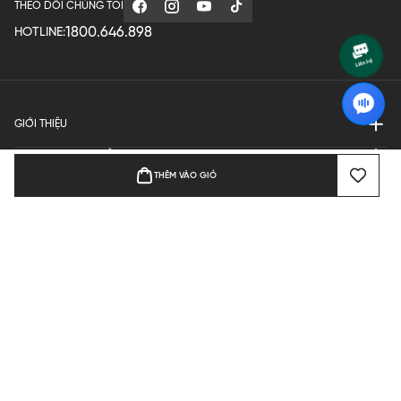
THEO DÕI CHÚNG TÔI
1800.646.898
HOTLINE:
GIỚI THIỆU
QUY ĐỊNH HOẠT ĐỘNG
THÊM VÀO GIỎ
MANUFACTURE
THANH TOÁN
Bản quyền © 2024 KGVIETNAM