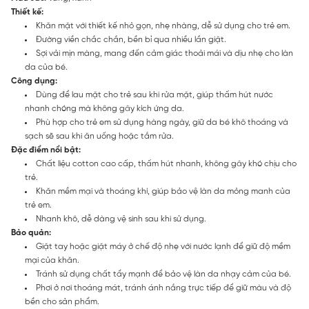
Thiết kế:
Khăn mặt với thiết kế nhỏ gọn, nhẹ nhàng, dễ sử dụng cho trẻ em.
Đường viền chắc chắn, bền bỉ qua nhiều lần giặt.
Sợi vải mịn màng, mang đến cảm giác thoải mái và dịu nhẹ cho làn
da của bé.
Công dụng:
Dùng để lau mặt cho trẻ sau khi rửa mặt, giúp thấm hút nước
nhanh chóng mà không gây kích ứng da.
Phù hợp cho trẻ em sử dụng hàng ngày, giữ da bé khô thoáng và
sạch sẽ sau khi ăn uống hoặc tắm rửa.
Đặc điểm nổi bật:
Chất liệu cotton cao cấp, thấm hút nhanh, không gây khó chịu cho
trẻ.
Khăn mềm mại và thoáng khí, giúp bảo vệ làn da mỏng manh của
trẻ em.
Nhanh khô, dễ dàng vệ sinh sau khi sử dụng.
Bảo quản:
Giặt tay hoặc giặt máy ở chế độ nhẹ với nước lạnh để giữ độ mềm
mại của khăn.
Tránh sử dụng chất tẩy mạnh để bảo vệ làn da nhạy cảm của bé.
Phơi ở nơi thoáng mát, tránh ánh nắng trực tiếp để giữ màu và độ
bền cho sản phẩm.