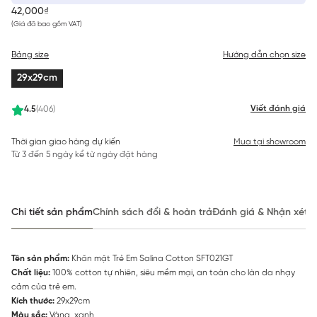
42,000₫
(Giá đã bao gồm VAT)
Bảng size
Hướng dẫn chọn size
29x29cm
Viết đánh giá
4.5
(406)
Thời gian giao hàng dự kiến
Mua tại showroom
Từ 3 đến 5 ngày kể từ ngày đặt hàng
Chi tiết sản phẩm
Chính sách đổi & hoàn trả
Đánh giá & Nhận xét
Tên sản phẩm:
Khăn mặt Trẻ Em Salina Cotton SFT021GT
Chất liệu:
100% cotton tự nhiên, siêu mềm mại, an toàn cho làn da nhạy
cảm của trẻ em.
Kích thước:
29x29cm
Màu sắc:
Vàng, xanh