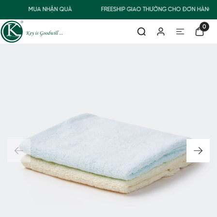
MUA NHẬN QUÀ
FREESHIP GIAO THƯỜNG CHO ĐƠN HÀNG T
0