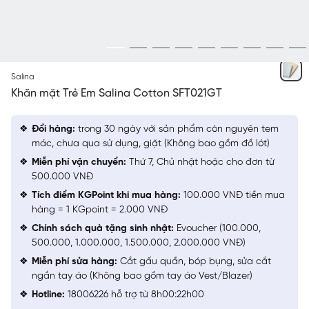
NGẪU NHIÊN
Salina
Khăn mặt Trẻ Em Salina Cotton SFT021GT
Đổi hàng:
trong 30 ngày với sản phẩm còn nguyên tem
mác, chưa qua sử dụng, giặt (Không bao gồm đồ lót)
Miễn phí vận chuyển:
Thứ 7, Chủ nhật hoặc cho đơn từ
500.000 VNĐ
Tích điểm KGPoint khi mua hàng:
100.000 VNĐ tiền mua
hàng = 1 KGpoint = 2.000 VNĐ
Chính sách quà tặng sinh nhật:
Evoucher (100.000,
500.000, 1.000.000, 1.500.000, 2.000.000 VNĐ)
Miễn phí sửa hàng:
Cắt gấu quần, bóp bụng, sửa cắt
ngắn tay áo (Không bao gồm tay áo Vest/Blazer)
Hotline:
18006226 hỗ trợ từ 8h00:22h00