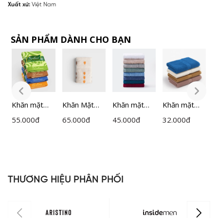
Xuất xứ:
Việt Nam
SẢN PHẨM DÀNH CHO BẠN
Khăn mặt
Khăn Mặt
Khăn mặt
Khăn mặt
K
28x50cm
Salina 100%
28x48 cm
28x46cm
2
55.000
đ
65.000
đ
45.000
đ
32.000
đ
5
Salina SD03
Cotton mềm
Cotton Salina
Salina Cotton
S
mại nâng niu
SFT004GT
SFT013
S
làn da nhạy
cảm SFT201
THƯƠNG HIỆU PHÂN PHỐI