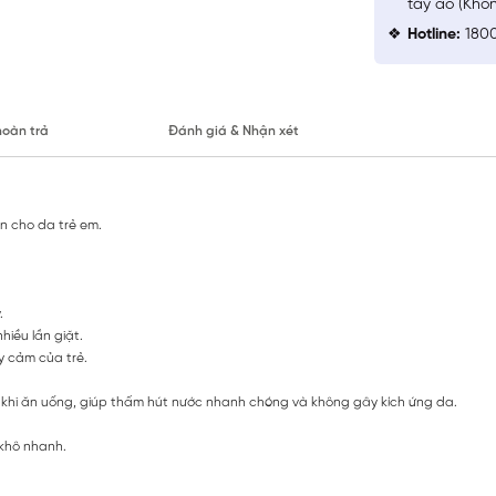
tay áo (Khô
Hotline:
1800
hoàn trả
Đánh giá & Nhận xét
n cho da trẻ em.
.
iều lần giặt.
y cảm của trẻ.
u khi ăn uống, giúp thấm hút nước nhanh chóng và không gây kích ứng da.
 khô nhanh.
.