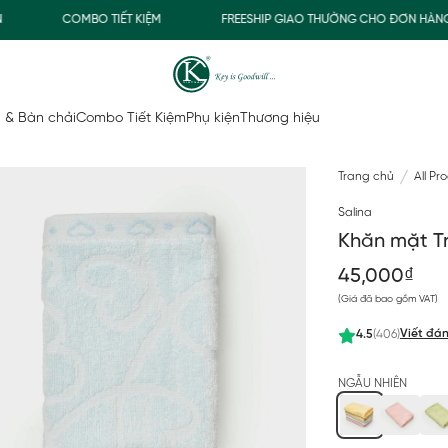
COMBO TIẾT KIỆM
FREESHIP GIAO THƯỜNG CHO ĐƠN HÀNG TỪ
 & Bàn chải
Combo Tiết Kiệm
Phụ kiện
Thương hiệu
Trang chủ
All Pr
Salina
Khăn mặt T
45,000₫
(Giá đã bao gồm VAT)
Viết đán
4.5
(406)
NGẪU NHIÊN