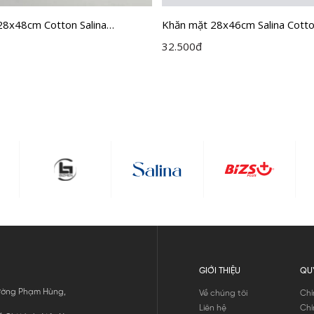
28x48cm Cotton Salina
Khăn mặt 28x46cm Salina Cott
T
32.500
đ
GIỚI THIỆU
QU
 Đường Phạm Hùng,
Về chúng tôi
Chí
Liên hệ
Chí