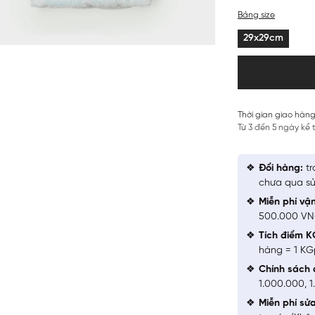
Bảng size
29x29cm
Thời gian giao hàng
Từ 3 đến 5 ngày kể
Đổi hàng:
tr
chưa qua sử
Miễn phí vậ
500.000 V
Tích điểm K
hàng = 1 KG
Chính sách 
1.000.000, 
Miễn phí sử