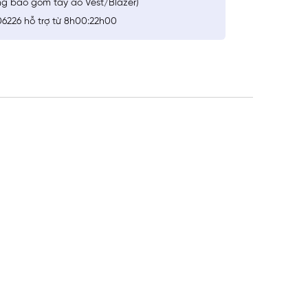
ng bao gồm tay áo Vest/Blazer)
6226 hỗ trợ từ 8h00:22h00