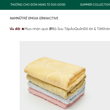
IAO THƯỜNG CHO ĐƠN HÀNG TỪ 500.000Đ
SUMMER COLLECTION
NAM
NỮ
TRẺ EM
GIA ĐÌNH
ACTIVE
Ưu đãi 🔥
Mua nhận quà 🎁
Bộ Sưu Tập
Áo
Quần
Đồ lót & Tất
Khăn