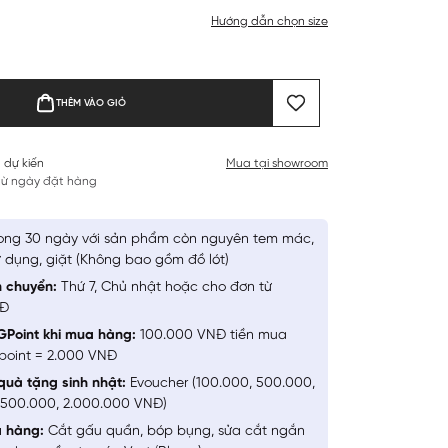
Hướng dẫn chọn size
THÊM VÀO GIỎ
 dự kiến
Mua tại showroom
 từ ngày đặt hàng
ong 30 ngày với sản phẩm còn nguyên tem mác,
 dụng, giặt (Không bao gồm đồ lót)
n chuyển:
Thứ 7, Chủ nhật hoặc cho đơn từ
NĐ
GPoint khi mua hàng:
100.000 VNĐ tiền mua
point = 2.000 VNĐ
quà tặng sinh nhật:
Evoucher (100.000, 500.000,
1.500.000, 2.000.000 VNĐ)
a hàng:
Cắt gấu quần, bóp bụng, sửa cắt ngắn