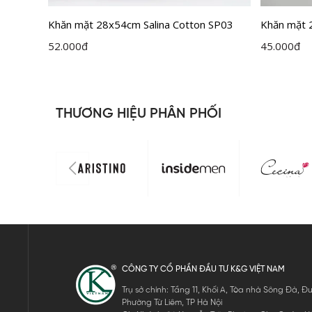
 SFT013
Khăn mặt 28x54cm Salina Cotton SP03
Khăn mặt 
SFT007G
52.000
đ
45.000
đ
THƯƠNG HIỆU PHÂN PHỐI
CÔNG TY CỔ PHẦN ĐẦU TƯ K&G VIỆT NAM
Trụ sở chính: Tầng 11, Khối A, Tòa nhà Sông Đà,
Phường Từ Liêm, TP Hà Nội