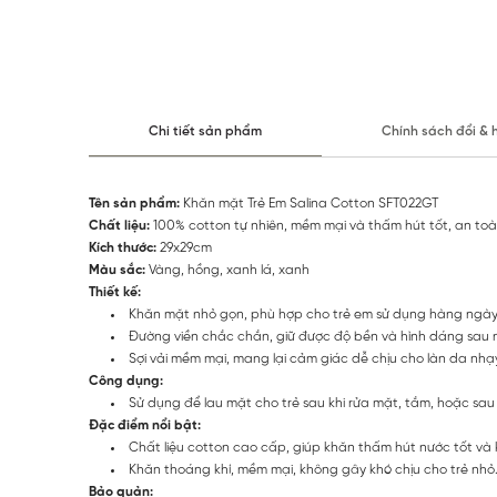
Chi tiết sản phẩm
Chính sách đổi & 
Tên sản phẩm:
Khăn mặt Trẻ Em Salina Cotton SFT022GT
Chất liệu:
100% cotton tự nhiên, mềm mại và thấm hút tốt, an toà
Kích thước:
29x29cm
Màu sắc:
Vàng, hồng, xanh lá, xanh
Thiết kế:
Khăn mặt nhỏ gọn, phù hợp cho trẻ em sử dụng hàng ngày
Đường viền chắc chắn, giữ được độ bền và hình dáng sau nh
Sợi vải mềm mại, mang lại cảm giác dễ chịu cho làn da nhạ
Công dụng:
Sử dụng để lau mặt cho trẻ sau khi rửa mặt, tắm, hoặc sa
Đặc điểm nổi bật:
Chất liệu cotton cao cấp, giúp khăn thấm hút nước tốt và
Khăn thoáng khí, mềm mại, không gây khó chịu cho trẻ nhỏ
Bảo quản: