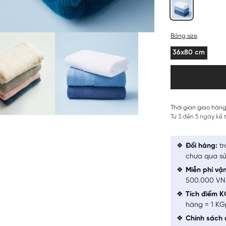
Bảng size
36x80 cm
Thời gian giao hàng
Từ 3 đến 5 ngày kể
Đổi hàng:
tr
chưa qua sử
Miễn phí vậ
500.000 V
Tích điểm K
hàng = 1 KG
Chính sách 