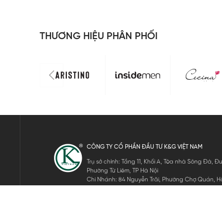
THƯƠNG HIỆU PHÂN PHỐI
CÔNG TY CỔ PHẦN ĐẦU TƯ K&G VIỆT NAM
Trụ sở chính: Tầng 11, Khối A, Tòa nhà Sông Đà,
Phường Từ Liêm, TP Hà Nội
Chi Nhánh: 84 Nguyễn Trãi, Phường Chợ Quán, Hồ
Mã số thuế: 0105911105