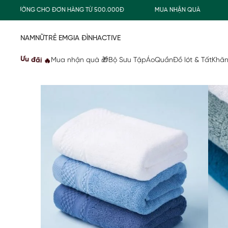
 THƯỜNG CHO ĐƠN HÀNG TỪ 500.000Đ
MUA NHẬN QUÀ
FRE
NAM
NỮ
TRẺ EM
GIA ĐÌNH
ACTIVE
Ưu đãi 🔥
Mua nhận quà 🎁
Bộ Sưu Tập
Áo
Quần
Đồ lót & Tất
Khăn