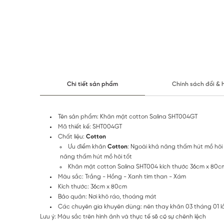
Chi tiết sản phẩm
Chính sách đổi & 
Tên sản phẩm: Khăn mặt cotton Salina SHT004GT
Mã thiết kế: SHT004GT
Chất liệu:
Cotton
Ưu điểm khăn
Cotton
: Ngoài khả năng thấm hút mồ hôi 
năng thấm hút mồ hôi tốt
Khăn mặt cotton Salina SHT004 kích thước 36cm x 80cm,
Màu sắc: Trắng - Hồng - Xanh tím than - Xám
Kích thước: 36cm x 80cm
Bảo quản: Nơi khô ráo, thoáng mát
Các chuyên gia khuyên dùng: nên thay khăn 03 tháng 01 l
Lưu ý: Màu sắc trên hình ảnh và thực tế sẽ có sự chênh lệch