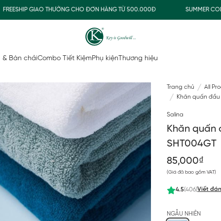
ESHIP GIAO THƯỜNG CHO ĐƠN HÀNG TỪ 500.000Đ
SUMMER COLLEC
 & Bàn chải
Combo Tiết Kiệm
Phụ kiện
Thương hiệu
Trang chủ
All Pr
Khăn quấn đầu 
Salina
Khăn quấn 
SHT004GT
85,000₫
(Giá đã bao gồm VAT)
Viết đán
4.5
(406)
NGẪU NHIÊN