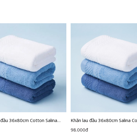
 đầu 36x80cm Cotton Salina
Khăn lau đầu 36x80cm Salina C
T
SHT004
98.000
đ