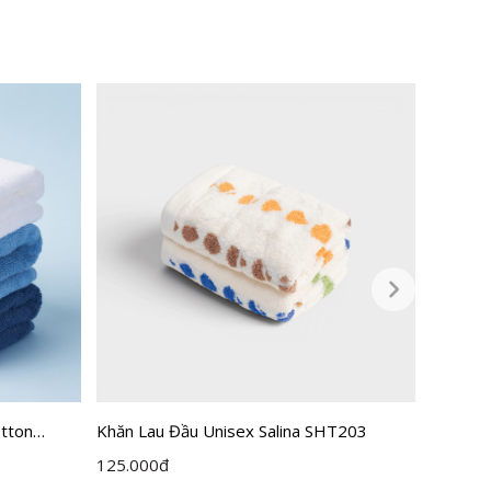
otton
Khăn Lau Đầu Unisex Salina SHT203
Khăn qu
Salina 
125.000
đ
100.00