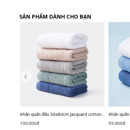
SẢN PHẨM DÀNH CHO BẠN
Khăn quấn đầu 36x80cm Jacquard cotton
Khăn quấn
Salina SHT005VI
SHT004M
100.000
đ
95.000
đ