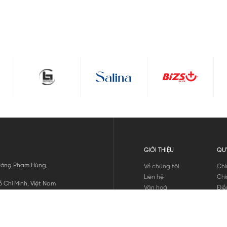
GIỚI THIỆU
QU
 Đường Phạm Hùng,
Về chúng tôi
Chí
Liên hệ
Chí
 Chí Minh, Việt Nam
Văn hoá
Điề
Tuyển dụng
Chí
Tin tức
Thô
Hư