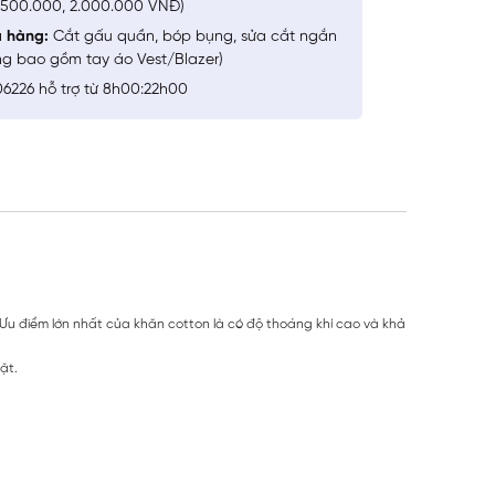
1.500.000, 2.000.000 VNĐ)
a hàng:
Cắt gấu quần, bóp bụng, sửa cắt ngắn
ng bao gồm tay áo Vest/Blazer)
6226 hỗ trợ từ 8h00:22h00
 Ưu điểm lớn nhất của khăn cotton là có độ thoáng khí cao và khả
ặt.