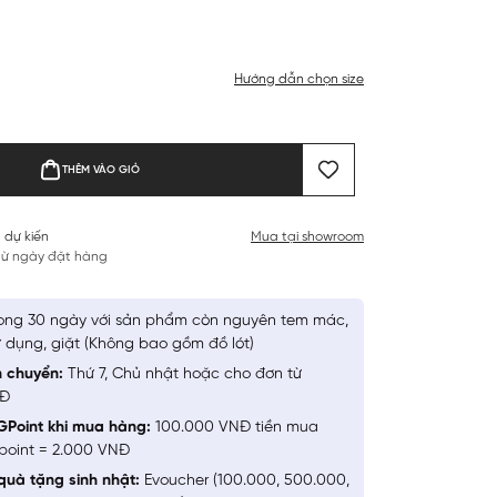
Hướng dẫn chọn size
THÊM VÀO GIỎ
 dự kiến
Mua tại showroom
 từ ngày đặt hàng
ong 30 ngày với sản phẩm còn nguyên tem mác,
 dụng, giặt (Không bao gồm đồ lót)
n chuyển:
Thứ 7, Chủ nhật hoặc cho đơn từ
NĐ
GPoint khi mua hàng:
100.000 VNĐ tiền mua
point = 2.000 VNĐ
quà tặng sinh nhật:
Evoucher (100.000, 500.000,