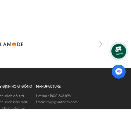
Y ĐỊNH HOẠT ĐỘNG
MANUFACTURE
nh sách đổi trả
Hotline : 1800.646.898
nh sách bảo mật
Email: cs@kgvietnam.com
u khoản dịch vụ
nh sách bảo hành
ng tin hàng hóa
ớng dẫn mua hàng