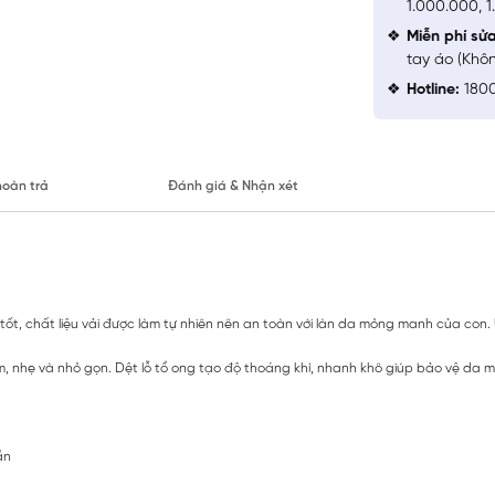
1.000.000, 
Miễn phí sử
tay áo (Khô
Hotline:
1800
hoàn trả
Đánh giá & Nhận xét
tốt, chất liệu vải được làm tự nhiên nên an toàn với làn da mỏng manh của con.
 nhẹ và nhỏ gọn. Dệt lỗ tổ ong tạo độ thoáng khí, nhanh khô giúp bảo vệ da m
ần