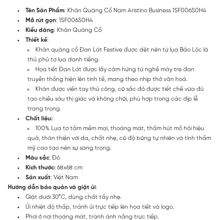
Tên Sản Phẩm
: Khăn Quàng Cổ Nam Aristino Business 1SF006S0H4
Mã rút gọn
: 1SF006S0H4
Kiểu dáng
: Khăn Quàng Cổ
Thiết kế
:
Khăn quàng cổ Đan Lát Festive được dệt nên từ lụa Bảo Lộc là
thủ phủ tơ lụa danh tiếng.
Họa tiết Đan Lát được lấy cảm hứng từ nghề mây tre đan
truyền thống hiện lên tinh tế, mang theo nhịp thở văn hoá.
Khăn được viền tay thủ công, có sắc đỏ được tiết chế vừa đủ
tạo chiều sâu thị giác và không chói, phù hợp trong các dịp lễ
trang trọng.
Chất liệu:
100% Lụa tơ tằm mềm mại, thoáng mát, thấm hút mồ hôi hiệu
quả, thân thiện với da, chất nhẹ, có độ bóng tự nhiên và tính thẩm
mỹ cao tạo nên sự sang trọng.
Màu sắc
: Đỏ
Kích thước:
68x68 cm
Sản xuất
: Việt Nam
Hướng dẫn bảo quản và giặt ủi
:
Giặt dưới 30°C, dùng chất tẩy nhẹ.
Ủi nhiệt độ thấp, tránh ủi trực tiếp lên họa tiết và logo.
Phơi ở nơi thoáng mát, tránh ánh nắng trực tiếp.