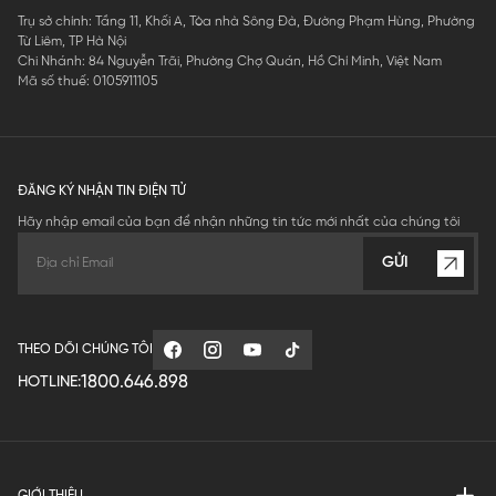
Trụ sở chính: Tầng 11, Khối A, Tòa nhà Sông Đà, Đường Phạm Hùng, Phường
Từ Liêm, TP Hà Nội
Chi Nhánh: 84 Nguyễn Trãi, Phường Chợ Quán, Hồ Chí Minh, Việt Nam
Mã số thuế: 0105911105
ĐĂNG KÝ NHẬN TIN ĐIỆN TỬ
Hãy nhập email của bạn để nhận những tin tức mới nhất của chúng tôi
GỬI
THEO DÕI CHÚNG TÔI
1800.646.898
HOTLINE:
GIỚI THIỆU