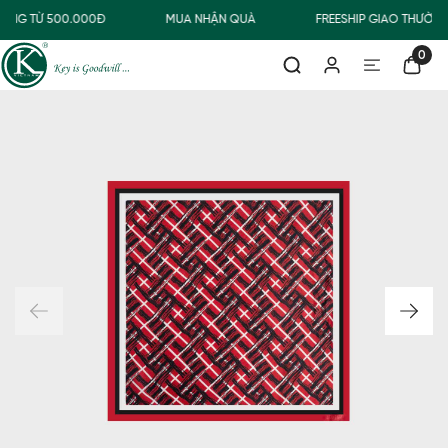
ÀNG TỪ 500.000Đ
MUA NHẬN QUÀ
FREESHIP GIAO THƯỜN
0