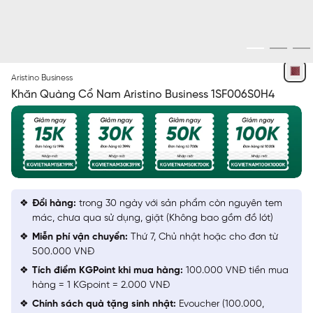
ĐỎ IN
Aristino Business
Khăn Quàng Cổ Nam Aristino Business 1SF006S0H4
Đổi hàng:
trong 30 ngày với sản phẩm còn nguyên tem
mác, chưa qua sử dụng, giặt (Không bao gồm đồ lót)
Miễn phí vận chuyển:
Thứ 7, Chủ nhật hoặc cho đơn từ
500.000 VNĐ
Tích điểm KGPoint khi mua hàng:
100.000 VNĐ tiền mua
hàng = 1 KGpoint = 2.000 VNĐ
Chính sách quà tặng sinh nhật:
Evoucher (100.000,