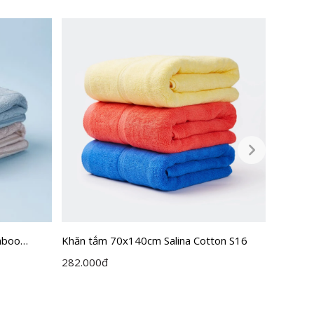
mboo
Khăn tắm 70x140cm Salina Cotton S16
Khăn T
SBT20
282.000
đ
358.00