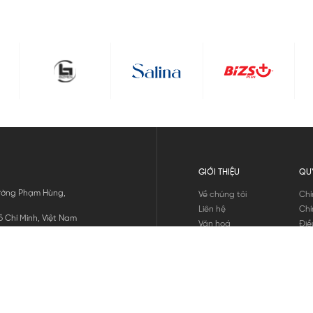
GIỚI THIỆU
QU
 Đường Phạm Hùng,
Về chúng tôi
Chí
Liên hệ
Chí
 Chí Minh, Việt Nam
Văn hoá
Điề
Tuyển dụng
Chí
Tin tức
Thô
Hư
Chí
THANH TOÁN