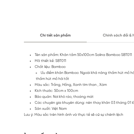
Chi tiết sản phẩm
Chính sách đổi & 
Tên sản phẩm: Khăn tắm 50x100cm Salina Bamboo SBT011
Mã thiết kế: SBT011
Chất liệu: Bamboo
Ưu điểm khăn Bamboo: Ngoài khả năng thấm hút mồ hôi 
thấm hút mồ hôi tốt
Màu sắc: Trắng, Hồng, Xanh tím than , Xám
Kích thước: 50cm x 100cm
Bảo quản: Nơi khô ráo, thoáng mát
Các chuyên gia khuyên dùng: nên thay khăn 03 tháng 01 l
Sản xuất: Việt Nam
Lưu ý: Màu sắc trên hình ảnh và thực tế sẽ có sự chênh lệch