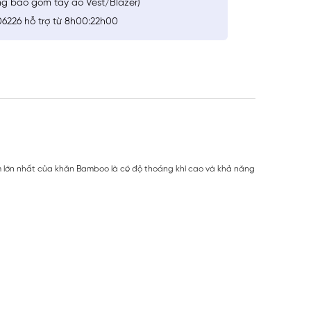
ng bao gồm tay áo Vest/Blazer)
6226 hỗ trợ từ 8h00:22h00
ểm lớn nhất của khăn Bamboo là có độ thoáng khí cao và khả năng