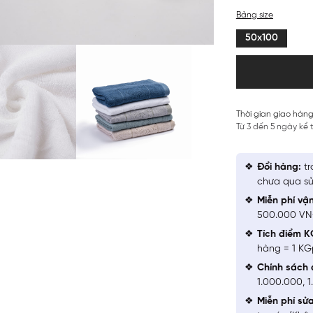
Bảng size
50x100
Thời gian giao hàng
Từ 3 đến 5 ngày kể
Đổi hàng:
tr
chưa qua sử
Miễn phí vậ
500.000 V
Tích điểm K
hàng = 1 KG
Chính sách 
1.000.000, 
Miễn phí sử