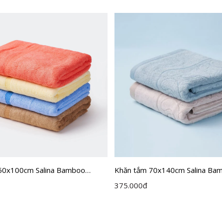
50x100cm Salina Bamboo
Khăn tắm 70x140cm Salina Ba
SBT004
375.000
đ