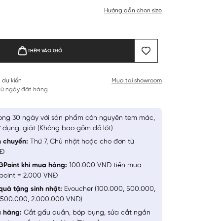
Hướng dẫn chọn size
THÊM VÀO GIỎ
 dự kiến
Mua tại showroom
 từ ngày đặt hàng
ong 30 ngày với sản phẩm còn nguyên tem mác,
 dụng, giặt (Không bao gồm đồ lót)
n chuyển:
Thứ 7, Chủ nhật hoặc cho đơn từ
NĐ
GPoint khi mua hàng:
100.000 VNĐ tiền mua
point = 2.000 VNĐ
quà tặng sinh nhật:
Evoucher (100.000, 500.000,
1.500.000, 2.000.000 VNĐ)
a hàng:
Cắt gấu quần, bóp bụng, sửa cắt ngắn