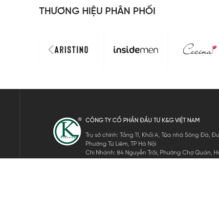
THƯƠNG HIỆU PHÂN PHỐI
CÔNG TY CỔ PHẦN ĐẦU TƯ K&G VIỆT NAM
Trụ sở chính: Tầng 11, Khối A, Tòa nhà Sông Đà,
Phường Từ Liêm, TP Hà Nội
Chi Nhánh: 84 Nguyễn Trãi, Phường Chợ Quán, Hồ
Mã số thuế: 0105911105
ĐĂNG KÝ NHẬN TIN ĐIỆN TỬ