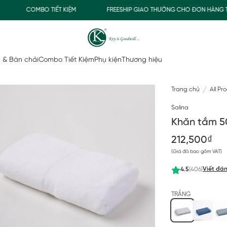
COMBO TIẾT KIỆM
FREESHIP GIAO THƯỜNG CHO ĐƠN HÀNG TỪ 5
 & Bàn chải
Combo Tiết Kiệm
Phụ kiện
Thương hiệu
Trang chủ
All Pr
Salina
Khăn tắm 5
212,500₫
(Giá đã bao gồm VAT)
Viết đán
4.5
(406)
TRẮNG