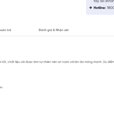
tay áo (Khô
Hotline:
1800
hoàn trả
Đánh giá & Nhận xét
tốt, chất liệu vải được làm tự nhiên nên an toàn với làn da mỏng manh. Ưu đi
ần