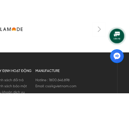
Y ĐỊNH HOẠT ĐỘNG
MANUFACTURE
nh sách đổi trả
Hotline : 1800.646.898
nh sách bảo mật
Email: cs@kgvietnam.com
u khoản dịch vụ
nh sách bảo hành
ng tin hàng hóa
ớng dẫn mua hàng
nh sách vận chuyển