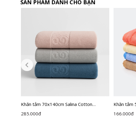
SẢN PHẨM DÀNH CHO BẠN
Khăn tắm 70x140cm Salina Cotton
Khăn tắm 
SBT003GT
SBT001
285.000
đ
166.000
đ