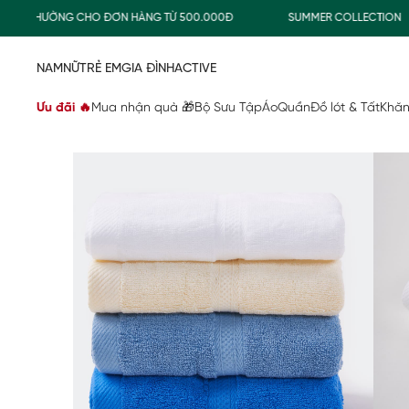
AO THƯỜNG CHO ĐƠN HÀNG TỪ 500.000Đ
SUMMER COLLECTION
NAM
NỮ
TRẺ EM
GIA ĐÌNH
ACTIVE
Ưu đãi 🔥
Mua nhận quà 🎁
Bộ Sưu Tập
Áo
Quần
Đồ lót & Tất
Khăn