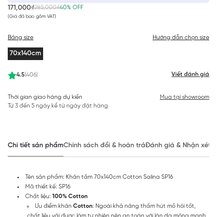
171,000₫
285,000₫
40% OFF
(Giá đã bao gồm VAT)
Bảng size
Hướng dẫn chọn size
70x140cm
Viết đánh giá
4.5
(406)
Thời gian giao hàng dự kiến
Mua tại showroom
Từ 3 đến 5 ngày kể từ ngày đặt hàng
Chi tiết sản phẩm
Chính sách đổi & hoàn trả
Đánh giá & Nhận xét
Tên sản phẩm: Khăn tắm 70x140cm Cotton Salina SP16
Mã thiết kế: SP16
Chất liệu:
100% Cotton
Ưu điểm khăn
Cotton
: Ngoài khả năng thấm hút mồ hôi tốt,
chất liệu vải được làm tự nhiên nên an toàn với làn da mỏng manh