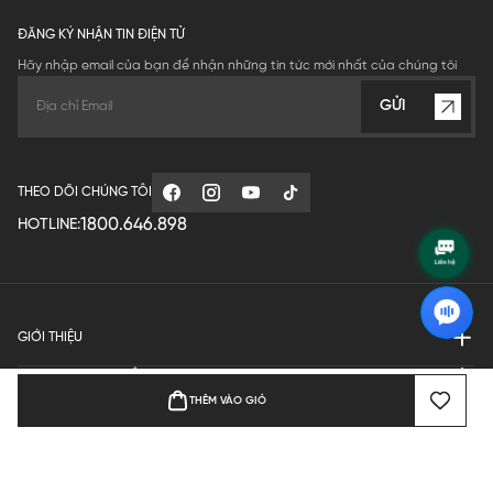
ĐĂNG KÝ NHẬN TIN ĐIỆN TỬ
Hãy nhập email của bạn để nhận những tin tức mới nhất của chúng tôi
GỬI
THEO DÕI CHÚNG TÔI
1800.646.898
HOTLINE:
GIỚI THIỆU
QUY ĐỊNH HOẠT ĐỘNG
THÊM VÀO GIỎ
MANUFACTURE
THANH TOÁN