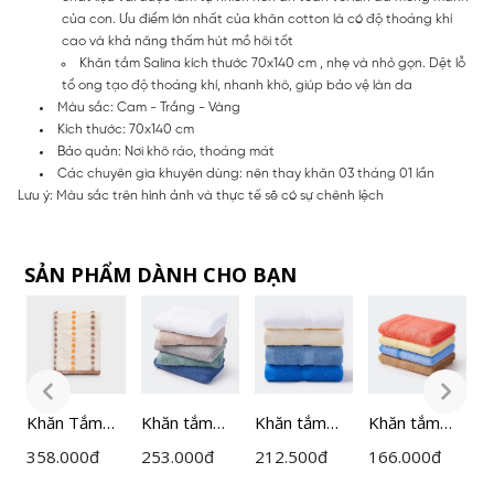
của con. Ưu điểm lớn nhất của khăn cotton là có độ thoáng khí
cao và khả năng thấm hút mồ hôi tốt
Khăn tắm Salina kích thước 70x140 cm , nhẹ và nhỏ gọn. Dệt lỗ
tổ ong tạo độ thoáng khí, nhanh khô, giúp bảo vệ làn da
Màu sắc: Cam - Trắng - Vàng
Kích thước: 70x140 cm
Bảo quản: Nơi khô ráo, thoáng mát
Các chuyên gia khuyên dùng: nên thay khăn 03 tháng 01 lần
Lưu ý: Màu sắc trên hình ảnh và thực tế sẽ có sự chênh lệch
SẢN PHẨM DÀNH CHO BẠN
Khăn Tắm
Khăn tắm
Khăn tắm
Khăn tắm
K
Salina 100%
60x120cm
50x100cm
50x100cm
7
358.000
đ
253.000
đ
212.500
đ
166.000
đ
2
Cotton
Cotton Salina
Salina
Salina
S