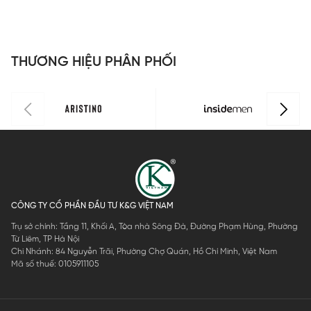
70x140cm
SBT012
Bamboo
Bamboo
S
SBT200
SBT011
SBT001
THƯƠNG HIỆU PHÂN PHỐI
CÔNG TY CỔ PHẦN ĐẦU TƯ K&G VIỆT NAM
Trụ sở chính: Tầng 11, Khối A, Tòa nhà Sông Đà, Đường Phạm Hùng, Phường
Từ Liêm, TP Hà Nội
Chi Nhánh: 84 Nguyễn Trãi, Phường Chợ Quán, Hồ Chí Minh, Việt Nam
Mã số thuế: 0105911105