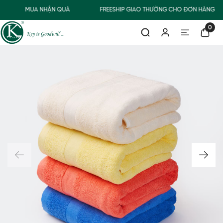
MUA NHẬN QUÀ
FREESHIP GIAO THƯỜNG CHO ĐƠN HÀNG TỪ
0