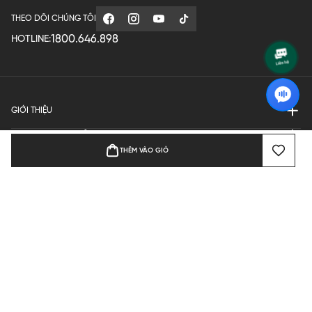
THEO DÕI CHÚNG TÔI
1800.646.898
HOTLINE:
GIỚI THIỆU
QUY ĐỊNH HOẠT ĐỘNG
THÊM VÀO GIỎ
MANUFACTURE
THANH TOÁN
Bản quyền © 2024 KGVIETNAM