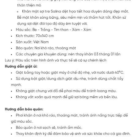
thân thiện mô
Khăn mặt sợi tre Salina dệt họa tiết hoa duyên dáng đẹp mắt.
Bề mặt khăn sáng bóng, siêu mềm mịn và thấm hút tốt. Khăn sử
dụng sợi dệt đôi tạo độ dày êm tuyệt vời.
Màu sắc: Be - Trắng - Tím than - Xám - Xám
Kích thước: 70x140 cm
Sản xuất: Việt Nam
Bảo quản: Nơi khô ráo, thoáng mát
Các chuyên gia khuyên dùng: nên thay khăn 03 tháng 01 lần
Lưu ý: Màu sắc trên hình ảnh và thực tế sẽ có sự chênh lệch
Hướng dẫn giặt ủi:
Giặt bằng tay hoặc giặt máy ở chế độ nhẹ, với nước dưới 40°C.
Sử dụng bột giặt/dung dịch giặt dịu nhẹ, tránh dùng chất tẩy
mạnh.
Không giặt chung với đồ dễ phai màu để tránh loang màu.
Không vắt xoắn quá mạnh để giữ sợi bông mềm và bền lâu.
Hướng dẫn bảo quản:
Phơi khăn ở nơi khô ráo, thoáng mát, tránh ánh nắng trực tiếp để
giữ màu sắc.
Bảo quản ở nơi sạch sẽ, tránh ẩm mốc.
Thay khăn định kỳ để đảm bảo vệ sinh và sức khỏe cho cả gia đình.