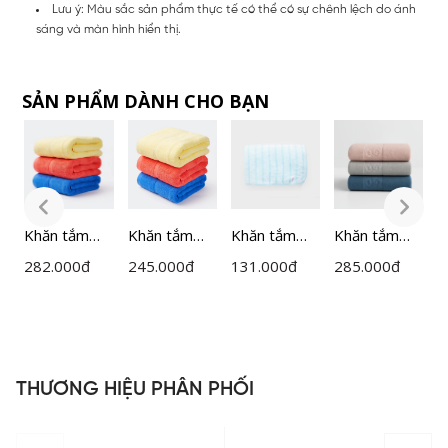
Lưu ý: Màu sắc sản phẩm thực tế có thể có sự chênh lệch do ánh
sáng và màn hình hiển thị.
SẢN PHẨM DÀNH CHO BẠN
Khăn tắm
Khăn tắm
Khăn tắm
Khăn tắm
K
%
70x140cm
70x140cm
siêu mềm
70x140cm
5
282.000
đ
245.000
đ
131.000
đ
285.000
đ
2
Salina Cotton
Salina Cotton
Salina
Salina Cotton
S
S16
S16GT
50x100cm
SBT003GT
B
SBT009EDP
S
01
THƯƠNG HIỆU PHÂN PHỐI