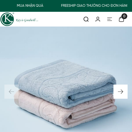
MUA NHẬN QUÀ
FREESHIP GIAO THƯỜNG CHO ĐƠN HÀNG T
0