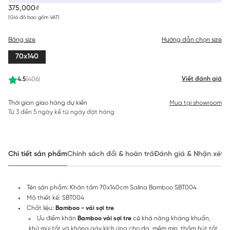
375,000₫
(Giá đã bao gồm VAT)
Bảng size
Hướng dẫn chọn size
70x140
Viết đánh giá
4.5
(406)
Thời gian giao hàng dự kiến
Mua tại showroom
Từ 3 đến 5 ngày kể từ ngày đặt hàng
Chi tiết sản phẩm
Chính sách đổi & hoàn trả
Đánh giá & Nhận xét
Tên sản phẩm: Khăn tắm 70x140cm Salina Bamboo SBT004
Mã thiết kế: SBT004
Chất liệu:
Bamboo - vải sợi tre
Ưu điểm khăn
Bamboo vải sợi tre
có khả năng kháng khuẩn,
khử mùi tốt và không gây kích ứng cho da, mềm mịn, thấm hút tốt,