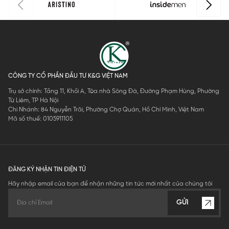
CÔNG TY CỔ PHẦN ĐẦU TƯ K&G VIỆT NAM
Trụ sở chính: Tầng 11, Khối A, Tòa nhà Sông Đà, Đường Phạm Hùng, Phường
Từ Liêm, TP Hà Nội
Chi Nhánh: 84 Nguyễn Trãi, Phường Chợ Quán, Hồ Chí Minh, Việt Nam
Mã số thuế: 0105911105
ĐĂNG KÝ NHẬN TIN ĐIỆN TỬ
Hãy nhập email của bạn để nhận những tin tức mới nhất của chúng tôi
GỬI