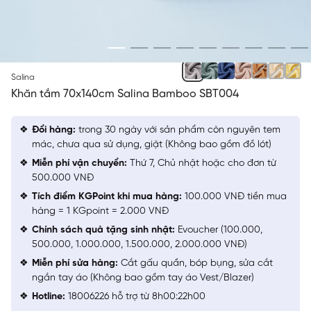
XÁM 28
Salina
Khăn tắm 70x140cm Salina Bamboo SBT004
Đổi hàng:
trong 30 ngày với sản phẩm còn nguyên tem
mác, chưa qua sử dụng, giặt (Không bao gồm đồ lót)
Miễn phí vận chuyển:
Thứ 7, Chủ nhật hoặc cho đơn từ
500.000 VNĐ
Tích điểm KGPoint khi mua hàng:
100.000 VNĐ tiền mua
hàng = 1 KGpoint = 2.000 VNĐ
Chính sách quà tặng sinh nhật:
Evoucher (100.000,
500.000, 1.000.000, 1.500.000, 2.000.000 VNĐ)
Miễn phí sửa hàng:
Cắt gấu quần, bóp bụng, sửa cắt
ngắn tay áo (Không bao gồm tay áo Vest/Blazer)
Hotline:
18006226 hỗ trợ từ 8h00:22h00