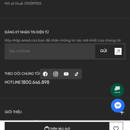
Mã số thuế: 0105911105
ĐĂNG KÝ NHẬN TIN ĐIỆN TỬ
Hãy nhập email của bạn để nhận những tin tức mới nhất của chúng tôi
GỬI
THEO DÕI CHÚNG TÔI
1800.646.898
HOTLINE:
GIỚI THIỆU
QUY ĐỊNH HOẠT ĐỘNG
THÊM VÀO GIỎ