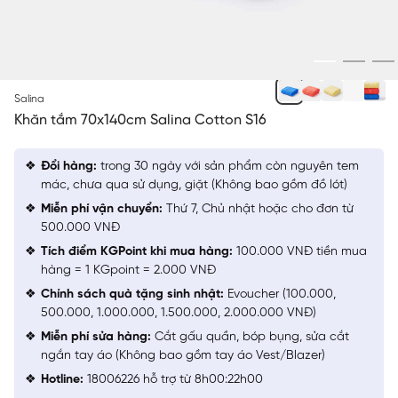
XANH BIỂN 37
Salina
Khăn tắm 70x140cm Salina Cotton S16
Đổi hàng:
trong 30 ngày với sản phẩm còn nguyên tem
mác, chưa qua sử dụng, giặt (Không bao gồm đồ lót)
Miễn phí vận chuyển:
Thứ 7, Chủ nhật hoặc cho đơn từ
500.000 VNĐ
Tích điểm KGPoint khi mua hàng:
100.000 VNĐ tiền mua
hàng = 1 KGpoint = 2.000 VNĐ
Chính sách quà tặng sinh nhật:
Evoucher (100.000,
500.000, 1.000.000, 1.500.000, 2.000.000 VNĐ)
Miễn phí sửa hàng:
Cắt gấu quần, bóp bụng, sửa cắt
ngắn tay áo (Không bao gồm tay áo Vest/Blazer)
Hotline:
18006226 hỗ trợ từ 8h00:22h00