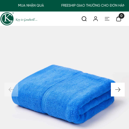
MUA NHẬN QUÀ
FREESHIP GIAO THƯỜNG CHO ĐƠN HÀNG 
0