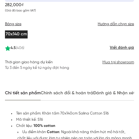
282,000₫
(Giá đã bao gồm VAT)
Bảng size
Hướng dẫn chọn size
70x140 cm
Viết đánh giá
4.5
(406)
Thời gian giao hàng dự kiến
Mua tại showroom
Từ 3 đến 5 ngày kể từ ngày đặt hàng
Chi tiết sản phẩm
Chính sách đổi & hoàn trả
Đánh giá & Nhận xét
Tên sản phẩm: Khăn tắm 70x140cm Salina Cotton S16
Mã thiết kế: S16
Chất liệu:
100% cotton
Ưu điểm khăn
Cotton
: Ngoài khả năng thấm hút mồ hôi tốt,
chất liệu vải được làm tự nhiên nên an toàn với làn da mỏng manh