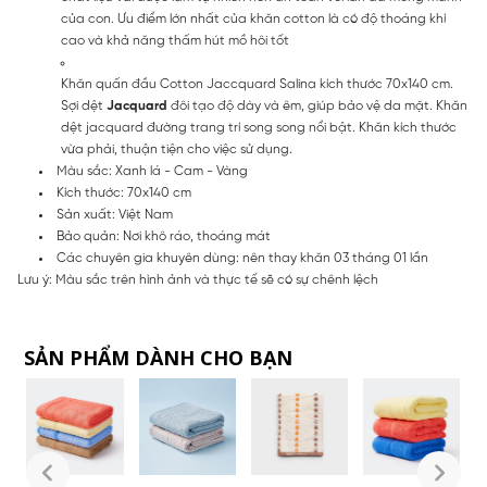
của con. Ưu điểm lớn nhất của khăn cotton là có độ thoáng khí
cao và khả năng thấm hút mồ hôi tốt
Khăn quấn đầu Cotton Jaccquard Salina kích thước 70x140 cm.
Sợi dệt
Jacquard
đôi tạo độ dày và êm, giúp bảo vệ da mặt. Khăn
dệt jacquard đường trang trí song song nổi bật. Khăn kích thước
vừa phải, thuận tiện cho việc sử dụng.
Màu sắc: Xanh lá - Cam - Vàng
Kích thước: 70x140 cm
Sản xuất: Việt Nam
Bảo quản: Nơi khô ráo, thoáng mát
Các chuyên gia khuyên dùng: nên thay khăn 03 tháng 01 lần
Lưu ý: Màu sắc trên hình ảnh và thực tế sẽ có sự chênh lệch
SẢN PHẨM DÀNH CHO BẠN