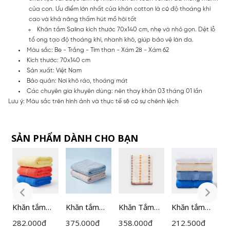
của con. Ưu điểm lớn nhất của khăn cotton là có độ thoáng khí
cao và khả năng thấm hút mồ hôi tốt
Khăn tắm Salina kích thước 70x140 cm, nhẹ và nhỏ gọn. Dệt lỗ
tổ ong tạo độ thoáng khí, nhanh khô, giúp bảo vệ làn da.
Màu sắc: Be - Trắng - Tím than - Xám 28 - Xám 62
Kích thước: 70x140 cm
Sản xuất: Việt Nam
Bảo quản: Nơi khô ráo, thoáng mát
Các chuyên gia khuyên dùng: nên thay khăn 03 tháng 01 lần
Lưu ý: Màu sắc trên hình ảnh và thực tế sẽ có sự chênh lệch
SẢN PHẨM DÀNH CHO BẠN
Khăn tắm
Khăn tắm
Khăn Tắm
Khăn tắm
K
70x140cm
70x140cm
Salina 100%
50x100cm
5
282.000
đ
375.000
đ
358.000
đ
212.500
đ
1
Salina Cotton
Salina
Cotton
Salina
S