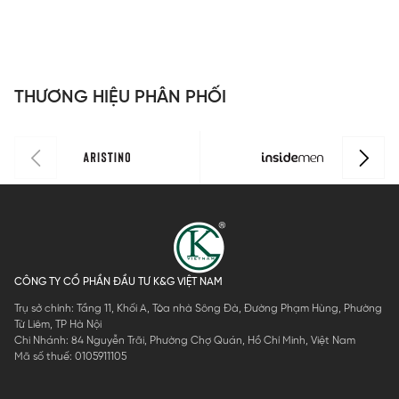
S16
Bamboo
70x140cm
Bamboo
B
SBT004
SBT200
SBT011
S
THƯƠNG HIỆU PHÂN PHỐI
CÔNG TY CỔ PHẦN ĐẦU TƯ K&G VIỆT NAM
Trụ sở chính: Tầng 11, Khối A, Tòa nhà Sông Đà, Đường Phạm Hùng, Phường
Từ Liêm, TP Hà Nội
Chi Nhánh: 84 Nguyễn Trãi, Phường Chợ Quán, Hồ Chí Minh, Việt Nam
Mã số thuế: 0105911105