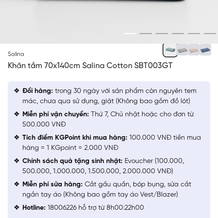
XÁM 62
Salina
Khăn tắm 70x140cm Salina Cotton SBT003GT
Đổi hàng:
trong 30 ngày với sản phẩm còn nguyên tem
mác, chưa qua sử dụng, giặt (Không bao gồm đồ lót)
Miễn phí vận chuyển:
Thứ 7, Chủ nhật hoặc cho đơn từ
500.000 VNĐ
Tích điểm KGPoint khi mua hàng:
100.000 VNĐ tiền mua
hàng = 1 KGpoint = 2.000 VNĐ
Chính sách quà tặng sinh nhật:
Evoucher (100.000,
500.000, 1.000.000, 1.500.000, 2.000.000 VNĐ)
Miễn phí sửa hàng:
Cắt gấu quần, bóp bụng, sửa cắt
ngắn tay áo (Không bao gồm tay áo Vest/Blazer)
Hotline:
18006226 hỗ trợ từ 8h00:22h00