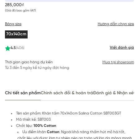
285,000₫
(Giá đã bao gồm VAT)
Bảng size
Hướng dẫn chọn size
70x140cm
Viết đánh giá
4.5
(406)
Thời gian giao hàng dự kiến
Mua tại showroom
Từ 3 đến 5 ngày kể từ ngày đặt hàng
Chi tiết sản phẩm
Chính sách đổi & hoàn trả
Đánh giá & Nhận xét
Tên sản phẩm: Khăn tắm 70x140cm Salina Cotton SBT003GT
Mã thiết kế: SBT003
Chất liệu:
100% Cotton
Ưu điểm khăn
Cotton
: Ngoài khả năng thấm hút mồ hôi tốt,
chất liệu vải được làm tự nhiên nên an toàn với làn da mỏng manh