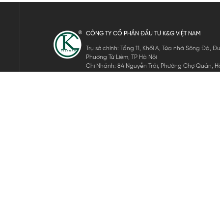
CÔNG TY CỔ PHẦN ĐẦU TƯ K&G VIỆT NAM
Trụ sở chính: Tầng 11, Khối A, Tòa nhà Sông Đà,
Phường Từ Liêm, TP Hà Nội
Chi Nhánh: 84 Nguyễn Trãi, Phường Chợ Quán, Hồ
Mã số thuế: 0105911105
ĐĂNG KÝ NHẬN TIN ĐIỆN TỬ
Hãy nhập email của bạn để nhận những tin tức mới nhất của 
THEO DÕI CHÚNG TÔI