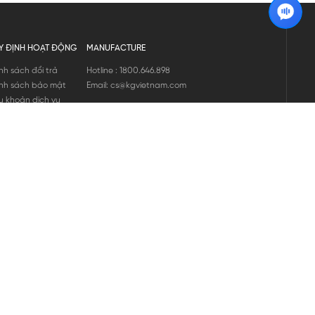
Y ĐỊNH HOẠT ĐỘNG
MANUFACTURE
nh sách đổi trả
Hotline : 1800.646.898
nh sách bảo mật
Email: cs@kgvietnam.com
u khoản dịch vụ
nh sách bảo hành
ng tin hàng hóa
ớng dẫn mua hàng
nh sách vận chuyển