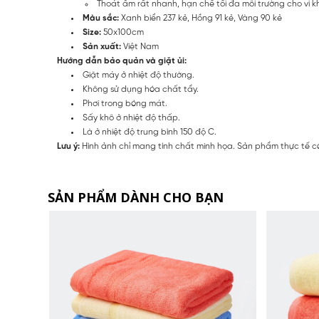
Thoát ẩm rất nhanh, hạn chế tối đa môi trường cho vi k
Màu sắc:
Xanh biển 237 kẻ, Hồng 91 kẻ, Vàng 90 kẻ
Size:
50x100cm
Sản xuất:
Việt Nam
Hướng dẫn bảo quản và giặt ủi:
Giặt máy ở nhiệt độ thường.
Không sử dụng hóa chất tẩy.
Phơi trong bóng mát.
Sấy khô ở nhiệt độ thấp.
Là ở nhiệt độ trung bình 150 độ C.
Lưu ý:
Hình ảnh chỉ mang tính chất minh họa. Sản phẩm thực tế có
SẢN PHẨM DÀNH CHO BẠN