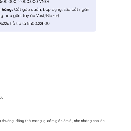
1.500.000, 2.000.000 VNĐ)
a hàng:
Cắt gấu quần, bóp bụng, sửa cắt ngắn
ng bao gồm tay áo Vest/Blazer)
6226 hỗ trợ từ 8h00:22h00
i.
g thường, đồng thời mang lại cảm giác êm ái, nhẹ nhàng cho làn