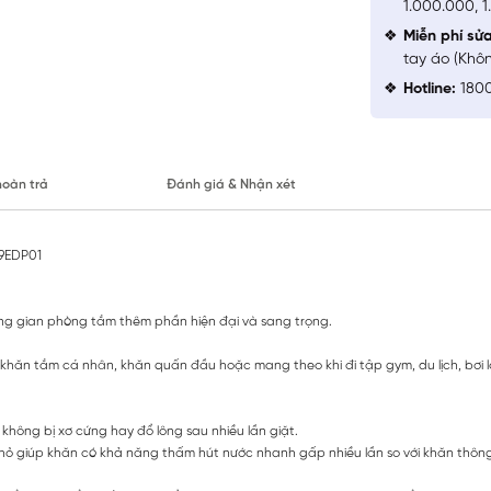
1.000.000, 
Miễn phí sử
tay áo (Khô
Hotline:
1800
hoàn trả
Đánh giá & Nhận xét
9EDP01
hông gian phòng tắm thêm phần hiện đại và sang trọng.
khăn tắm cá nhân, khăn quấn đầu hoặc mang theo khi đi tập gym, du lịch, bơi lộ
 không bị xơ cứng hay đổ lông sau nhiều lần giặt.
u nhỏ giúp khăn có khả năng thấm hút nước nhanh gấp nhiều lần so với khăn thôn