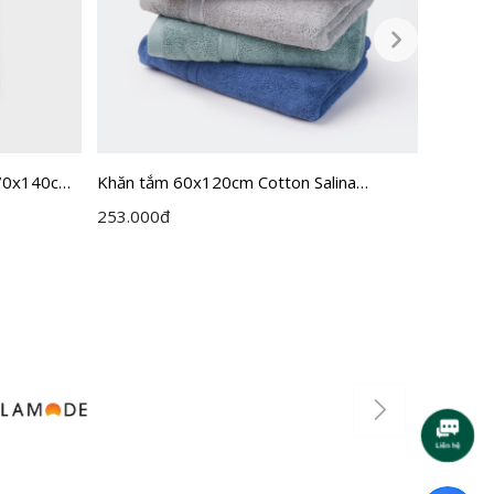
 70x140cm
Khăn tắm 60x120cm Cotton Salina
Khăn t
SBT012
253.000
đ
144.00