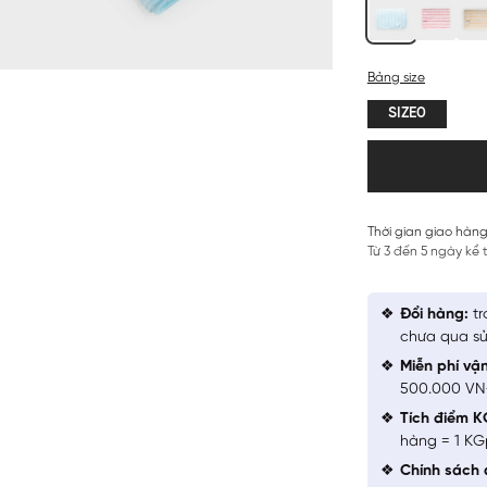
Bảng size
SIZE0
Thời gian giao hàng
Từ 3 đến 5 ngày kể
Đổi hàng:
tr
chưa qua sử
Miễn phí vậ
500.000 V
Tích điểm K
hàng = 1 KG
Chính sách 