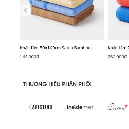
Khăn tắm 50x100cm Salina Bamboo
Khăn tắm 
SBT001GT
145.000
đ
282.000
đ
THƯƠNG HIỆU PHÂN PHỐI