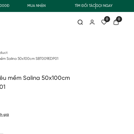
Đ
MUA NHẬN QUÀ
FREESHIP GIAO THƯỜNG CHO ĐƠN HÀNG
TÌM ĐỐI TÁC
GỌI NGAY
0
0
oduct
mềm Salina 50x100cm SBT009EDP01
iêu mềm Salina 50x100cm
01
h giá