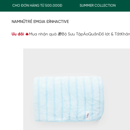
ỜNG CHO ĐƠN HÀNG TỪ 500.000Đ
SUMMER COLLECTION
CO
NAM
NỮ
TRẺ EM
GIA ĐÌNH
ACTIVE
Ưu đãi 🔥
Mua nhận quà 🎁
Bộ Sưu Tập
Áo
Quần
Đồ lót & Tất
Khăn