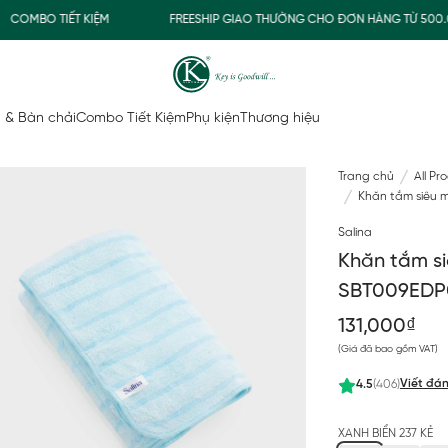
MBO TIẾT KIỆM
FREESHIP GIAO THƯỜNG CHO ĐƠN HÀNG TỪ 500.000
 & Bàn chải
Combo Tiết Kiệm
Phụ kiện
Thương hiệu
Trang chủ
All Pr
Khăn tắm siêu 
Salina
Khăn tắm s
SBT009EDP
131,000₫
(Giá đã bao gồm VAT)
Viết đán
4.5
(406)
XANH BIỂN 237 KẺ