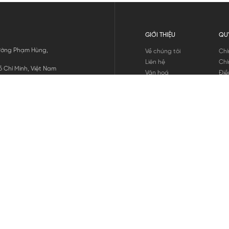
GIỚI THIỆU
QU
 Đường Phạm Hùng,
Về chúng tôi
Chí
Liên hệ
Chí
 Chí Minh, Việt Nam
Văn hoá
Điề
Tuyển dụng
Chí
Tin tức
Thô
Hư
Chí
THANH TOÁN
chúng tôi
GỬI
1800.646.898
HOTLINE: