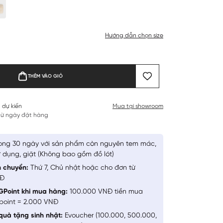
Hướng dẫn chọn size
THÊM VÀO GIỎ
 dự kiến
Mua tại showroom
 từ ngày đặt hàng
ong 30 ngày với sản phẩm còn nguyên tem mác,
 dụng, giặt (Không bao gồm đồ lót)
n chuyển:
Thứ 7, Chủ nhật hoặc cho đơn từ
NĐ
GPoint khi mua hàng:
100.000 VNĐ tiền mua
point = 2.000 VNĐ
quà tặng sinh nhật:
Evoucher (100.000, 500.000,