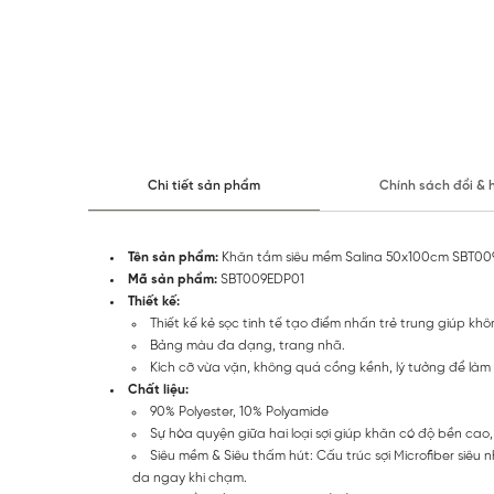
Chi tiết sản phẩm
Chính sách đổi & 
Tên sản phẩm:
Khăn tắm siêu mềm Salina 50x100cm SBT00
Mã sản phẩm:
SBT009EDP01
Thiết kế:
Thiết kế kẻ sọc tinh tế tạo điểm nhấn trẻ trung giúp k
Bảng màu đa dạng, trang nhã.
Kích cỡ vừa vặn, không quá cồng kềnh, lý tưởng để làm 
Chất liệu:
90% Polyester, 10% Polyamide
Sự hòa quyện giữa hai loại sợi giúp khăn có độ bền cao,
Siêu mềm & Siêu thấm hút: Cấu trúc sợi Microfiber siê
da ngay khi chạm.