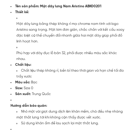
Tên sản phẩm: Mặt dây lưng Nam Aristino ABK00201
Thiết kế:
Mặt dây lưng bằng thép không rỉ mạ chrome nam tính với logo
Aristino sang trọng. Mặt kim đơn giản, chắc chắn với kết cấu xoay
đặc biệt có thể chuyển đổi nhanh giữa hai mặt dây giúp phối đồ
linh hoạt hơn.
Phù hợp với dây đục lỗ bản 32, phối được nhiều màu sắc khác
nhau.
Chất liệu:
Chất liệu thép không rỉ, bền bỉ theo thời gian và hạn chế tối đa
trầy xước
Màu sắc:
Bạc
Size:
Size 0
Sản xuất:
Trung Quốc
Hướng dẫn bảo quản:
Nhỏ một vài giọt dung dịch lên khăn mềm, chà đều nhẹ nhàng
mặt thắt lưng tới khi không còn thấy được vết xước.
Sử dụng khăn ẩm để lau sạch lại mặt thắt lưng.