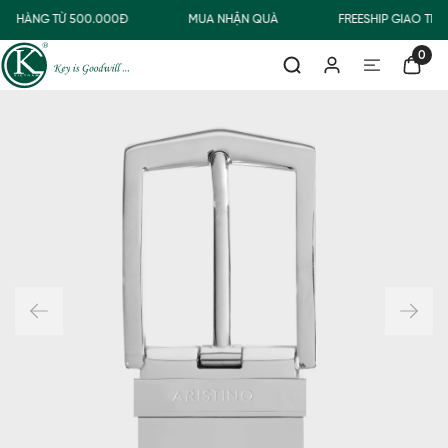
ƠN HÀNG TỪ 500.000Đ
MUA NHẬN QUÀ
FREESHIP GIAO TH
0