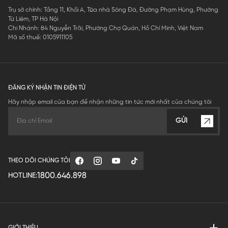
Trụ sở chính: Tầng 11, Khối A, Tòa nhà Sông Đà, Đường Phạm Hùng, Phường
Từ Liêm, TP Hà Nội
Chi Nhánh: 84 Nguyễn Trãi, Phường Chợ Quán, Hồ Chí Minh, Việt Nam
Mã số thuế: 0105911105
ĐĂNG KÝ NHẬN TIN ĐIỆN TỬ
Hãy nhập email của bạn để nhận những tin tức mới nhất của chúng tôi
GỬI
THEO DÕI CHÚNG TÔI
1800.646.898
HOTLINE:
GIỚI THIỆU