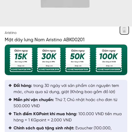
BẠC
Aristino
Mặt dây lưng Nam Aristino ABK00201
Đổi hàng:
trong 30 ngày với sản phẩm còn nguyên tem
mác, chưa qua sử dụng, giặt (Không bao gồm đồ lót)
Miễn phí vận chuyển:
Thứ 7, Chủ nhật hoặc cho đơn từ
500.000 VNĐ
Tích điểm KGPoint khi mua hàng:
100.000 VNĐ tiền mua
hàng = 1 KGpoint = 2.000 VNĐ
Chính sách quà tặng sinh nhật:
Evoucher (100.000,