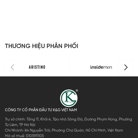
THƯƠNG HIỆU PHÂN PHỐI
CÔNG TY CỔ PHẦN ĐẦU TƯ K&G VIỆT NAM
Trụ sở chính: Tầng 11, Khối A, Tòa nhà Sông Đà, Đường Phạm Hùng, Phường
Từ Liêm, TP Hà Nội
Chi Nhánh: 84 Nguyễn Trãi, Phường Chợ Quán, Hồ Chí Minh, Việt Nam
Mã số thuế: 0105911105