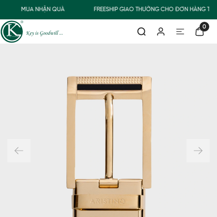
MUA NHẬN QUÀ
FREESHIP GIAO THƯỜNG CHO ĐƠN HÀNG TỪ 
0