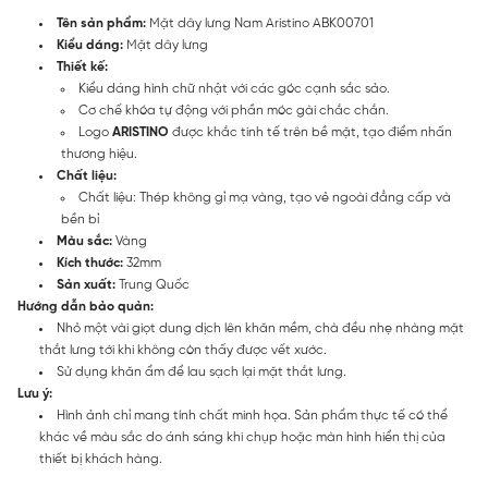
Tên sản phẩm:
Mặt dây lưng Nam Aristino ABK00701
Kiểu dáng:
Mặt dây lưng
Thiết kế:
Kiểu dáng hình chữ nhật với các góc cạnh sắc sảo.
Cơ chế khóa tự động với phần móc gài chắc chắn.
Logo
ARISTINO
được khắc tinh tế trên bề mặt, tạo điểm nhấn
thương hiệu.
Chất liệu:
Chất liệu: Thép không gỉ mạ vàng, tạo vẻ ngoài đẳng cấp và
bền bỉ
Màu sắc:
Vàng
Kích thước:
32mm
Sản xuất:
Trung Quốc
Hướng dẫn bảo quản:
Nhỏ một vài giọt dung dịch lên khăn mềm, chà đều nhẹ nhàng mặt
thắt lưng tới khi không còn thấy được vết xước.
Sử dụng khăn ẩm để lau sạch lại mặt thắt lưng.
Lưu ý:
Hình ảnh chỉ mang tính chất minh họa. Sản phẩm thực tế có thể
khác về màu sắc do ánh sáng khi chụp hoặc màn hình hiển thị của
thiết bị khách hàng.