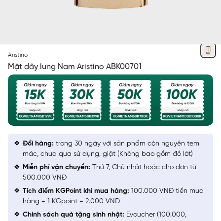
VÀNG
Aristino
Mặt dây lưng Nam Aristino ABK00701
Đổi hàng:
trong 30 ngày với sản phẩm còn nguyên tem
mác, chưa qua sử dụng, giặt (Không bao gồm đồ lót)
Miễn phí vận chuyển:
Thứ 7, Chủ nhật hoặc cho đơn từ
500.000 VNĐ
Tích điểm KGPoint khi mua hàng:
100.000 VNĐ tiền mua
hàng = 1 KGpoint = 2.000 VNĐ
Chính sách quà tặng sinh nhật:
Evoucher (100.000,