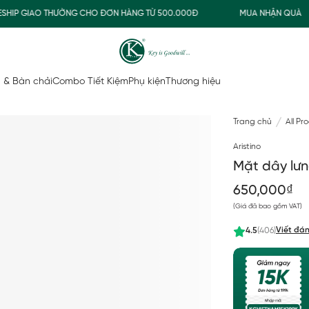
HIP GIAO THƯỜNG CHO ĐƠN HÀNG TỪ 500.000Đ
MUA NHẬN QUÀ
 & Bàn chải
Combo Tiết Kiệm
Phụ kiện
Thương hiệu
Trang chủ
All Pr
Aristino
Mặt dây lưn
650,000₫
(Giá đã bao gồm VAT)
Viết đán
4.5
(406)