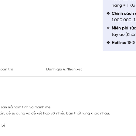
hàng = 1 KG
Chính sách 
1.000.000, 
Miễn phí sử
tay áo (Khô
Hotline:
1800
hoàn trả
Đánh giá & Nhận xét
 sần nổi nam tính và mạnh mẽ.
ắn, dễ sử dụng và dễ kết hợp với nhiều bản thắt lưng khác nhau.
 bỉ