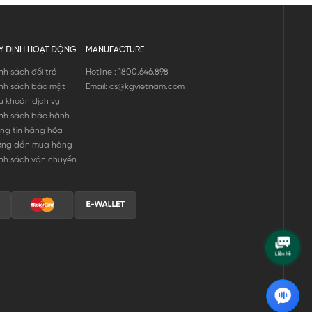
Y ĐỊNH HOẠT ĐỘNG
MANUFACTURE
nh sách đổi trả
Hotline : 1800.646.898
nh sách bảo mật
Email: cs@kgvietnam.com
u khoản dịch vụ
nh sách bảo hành
ng tin hàng hóa
ớng dẫn mua hàng
nh sách vận chuyển