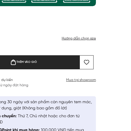
Hướng dẫn chọn size
THÊM VÀO GIỎ
 dự kiến
Mua tại showroom
 từ ngày đặt hàng
ong 30 ngày với sản phẩm còn nguyên tem mác,
 dụng, giặt (Không bao gồm đồ lót)
n chuyển:
Thứ 7, Chủ nhật hoặc cho đơn từ
NĐ
GPoint khi mua hàng:
100.000 VNĐ tiền mua