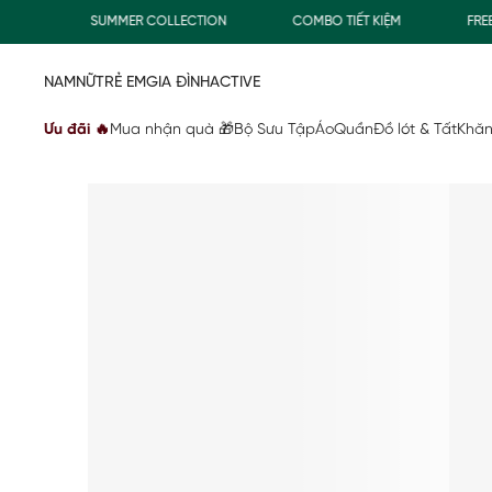
Đ
SUMMER COLLECTION
COMBO TIẾT KIỆM
FREES
NAM
NỮ
TRẺ EM
GIA ĐÌNH
ACTIVE
Ưu đãi 🔥
Mua nhận quà 🎁
Bộ Sưu Tập
Áo
Quần
Đồ lót & Tất
Khăn