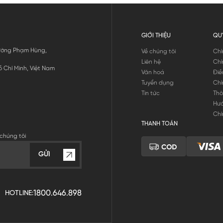
GIỚI THIỆU
QU
 Đường Phạm Hùng,
Về chúng tôi
Chí
Liên hệ
Chí
 Chí Minh, Việt Nam
Văn hoá
Điề
Tuyển dụng
Chí
Tin tức
Thô
Hư
Chí
THANH TOÁN
chúng tôi
GỬI
1800.646.898
HOTLINE: