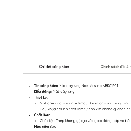
Chi tiết sản phẩm
Chính sách đổi & 
Tên sản phẩm:
Mặt dây lưng Nam Aristino ABK01201
Kiểu dáng:
Mặt dây lưng
Thiết kế:
Mặt dây lưng kim loại với màu Bạc-Đen sang trọng, mặt
Đầu khóa cài linh hoạt làm từ hợp kim chống gỉ chắc ch
Chất liệu:
Chất liệu: Thép không gỉ, tạo vẻ ngoài đẳng cấp và bền
Màu sắc:
Bạc