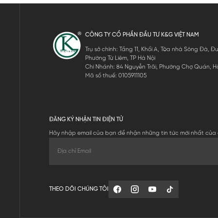
CÔNG TY CỔ PHẦN ĐẦU TƯ K&G VIỆT NAM
Trụ sở chính: Tầng 11, Khối A, Tòa nhà Sông Đà,
Phường Từ Liêm, TP Hà Nội
Chi Nhánh: 84 Nguyễn Trãi, Phường Chợ Quán, Hồ
Mã số thuế: 0105911105
ĐĂNG KÝ NHẬN TIN ĐIỆN TỬ
Hãy nhập email của bạn để nhận những tin tức mới nhất của 
THEO DÕI CHÚNG TÔI