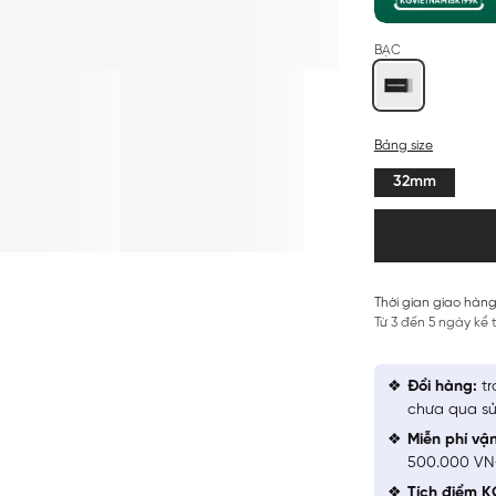
BẠC
Bảng size
32mm
Thời gian giao hàng
Từ 3 đến 5 ngày kể
Đổi hàng:
tr
chưa qua sử
Miễn phí vậ
500.000 V
Tích điểm K