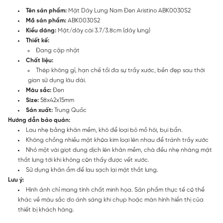
Tên sản phẩm:
Mặt Dây Lưng Nam Đen Aristino ABK0030S2
Mã sản phẩm:
ABK0030S2
Kiểu dáng:
Mặt/dây cài 3.7/3.8cm (dây lưng)
Thiết kế:
Đang cập nhật
Chất liệu:
Thép không gỉ, hạn chế tối đa sự trầy xước, bền đẹp sau thời
gian sử dụng lâu dài.
Màu sắc:
Đen
Size:
58x42x15mm
Sản xuất:
Trung Quốc
Hướng dẫn bảo quản:
Lau nhẹ bằng khăn mềm, khô để loại bỏ mồ hôi, bụi bẩn.
Không chồng nhiều mặt khóa kim loại lên nhau để tránh trầy xước
Nhỏ một vài giọt dung dịch lên khăn mềm, chà đều nhẹ nhàng mặt
thắt lưng tới khi không còn thấy được vết xước.
Sử dụng khăn ẩm để lau sạch lại mặt thắt lưng.
Lưu ý:
Hình ảnh chỉ mang tính chất minh họa. Sản phẩm thực tế có thể
khác về màu sắc do ánh sáng khi chụp hoặc màn hình hiển thị của
thiết bị khách hàng.