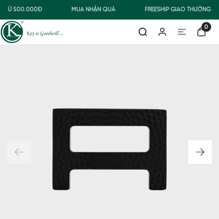
 TỪ 500.000Đ
MUA NHẬN QUÀ
FREESHIP GIAO THƯỜNG C
0