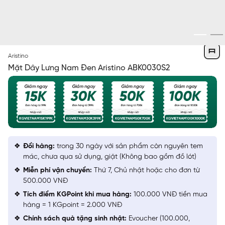
ĐEN
Aristino
Mặt Dây Lưng Nam Đen Aristino ABK0030S2
Đổi hàng:
trong 30 ngày với sản phẩm còn nguyên tem
mác, chưa qua sử dụng, giặt (Không bao gồm đồ lót)
Miễn phí vận chuyển:
Thứ 7, Chủ nhật hoặc cho đơn từ
500.000 VNĐ
Tích điểm KGPoint khi mua hàng:
100.000 VNĐ tiền mua
hàng = 1 KGpoint = 2.000 VNĐ
Chính sách quà tặng sinh nhật:
Evoucher (100.000,