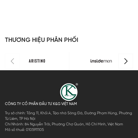
THƯƠNG HIỆU PHÂN PHỐI
CÔNG TY CỔ PHẦN ĐẦU TƯ K&G VIỆT NAM
Trụ sở chính: Tầng 11, Khối A, Tòa nhà Sông Đà, Đường Phạm Hùng, Phường
Từ Liêm, TP Hà Nội
Chi Nhánh: 84 Nguyễn Trãi, Phường Chợ Quán, Hồ Chí Minh, Việt Nam
Mã số thuế: 0105911105