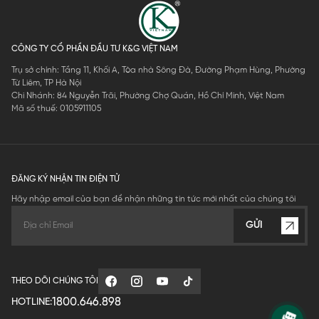
CÔNG TY CỔ PHẦN ĐẦU TƯ K&G VIỆT NAM
Trụ sở chính: Tầng 11, Khối A, Tòa nhà Sông Đà, Đường Phạm Hùng, Phường
Từ Liêm, TP Hà Nội
Chi Nhánh: 84 Nguyễn Trãi, Phường Chợ Quán, Hồ Chí Minh, Việt Nam
Mã số thuế: 0105911105
ĐĂNG KÝ NHẬN TIN ĐIỆN TỬ
Hãy nhập email của bạn để nhận những tin tức mới nhất của chúng tôi
GỬI
THEO DÕI CHÚNG TÔI
1800.646.898
HOTLINE: