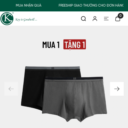
MUA NHẬN QUÀ
FREESHIP GIAO THƯỜNG CHO ĐƠN HÀNG T
0