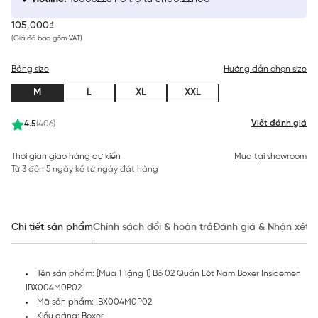
105,000₫
(Giá đã bao gồm VAT)
Bảng size
Hướng dẫn chọn size
M
L
XL
XXL
Viết đánh giá
4.5
(406)
Thời gian giao hàng dự kiến
Mua tại showroom
Từ 3 đến 5 ngày kể từ ngày đặt hàng
Chi tiết sản phẩm
Chính sách đổi & hoàn trả
Đánh giá & Nhận xét
Tên sản phẩm: [Mua 1 Tặng 1] Bộ 02 Quần Lót Nam Boxer Insidemen
IBX004M0P02
Mã sản phẩm: IBX004M0P02
Kiểu dáng: Boxer