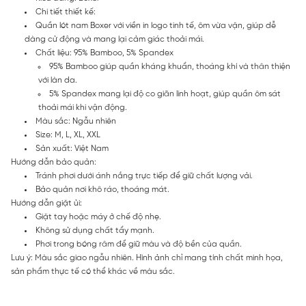
Chi tiết thiết kế:
Quần lót nam Boxer với viền in logo tinh tế, ôm vừa vặn, giúp dễ
dàng cử động và mang lại cảm giác thoải mái.
Chất liệu: 95% Bamboo, 5% Spandex
95% Bamboo giúp quần kháng khuẩn, thoáng khí và thân thiện
với làn da.
5% Spandex mang lại độ co giãn linh hoạt, giúp quần ôm sát
thoải mái khi vận động.
Màu sắc: Ngẫu nhiên
Size: M, L, XL, XXL
Sản xuất: Việt Nam
Hướng dẫn bảo quản:
Tránh phơi dưới ánh nắng trực tiếp để giữ chất lượng vải.
Bảo quản nơi khô ráo, thoáng mát.
Hướng dẫn giặt ủi:
Giặt tay hoặc máy ở chế độ nhẹ.
Không sử dụng chất tẩy mạnh.
Phơi trong bóng râm để giữ màu và độ bền của quần.
Lưu ý: Màu sắc giao ngẫu nhiên. Hình ảnh chỉ mang tính chất minh họa,
sản phẩm thực tế có thể khác về màu sắc.