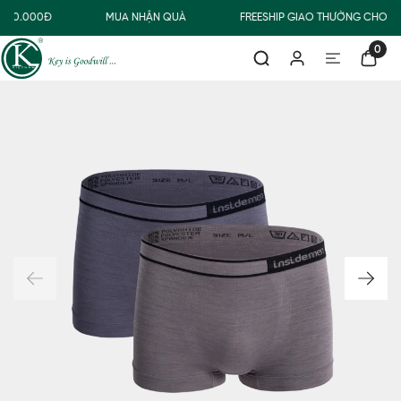
500.000Đ
MUA NHẬN QUÀ
FREESHIP GIAO THƯỜNG CHO Đ
0