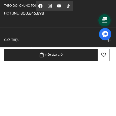
THEO DÕI CHÚNG TÔI
1800.646.898
HOTLINE:
GIỚI THIỆU
QUY ĐỊNH HOẠT ĐỘNG
THÊM VÀO GIỎ
MANUFACTURE
THANH TOÁN
Bản quyền © 2024 KGVIETNAM