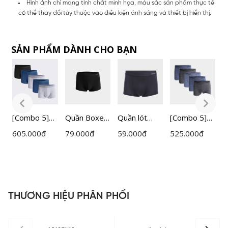
Hình ảnh chỉ mang tính chất minh họa, màu sắc sản phẩm thực tế
có thể thay đổi tùy thuộc vào điều kiện ánh sáng và thiết bị hiển thị.
SẢN PHẨM DÀNH CHO BẠN
r
[Combo 5]
Quần Boxer
Quần lót
[Combo 5]
[
Quần Lót
Nam
nam Boxer
Quần Lót
Q
605.000
đ
79.000
đ
59.000
đ
525.000
đ
5
Nam Boxer
Insidemen
vải Mesh
Nam Boxer
N
Insidemen
Boxer
thoáng khí
Insidemen
I
P
IBX006EDP
IBX500EDP
tản nhiệt
IBX005EXP0
I
05
01
Insidemen
5
5
ACTIVE
THƯƠNG HIỆU PHÂN PHỐI
IBX501EDP
01