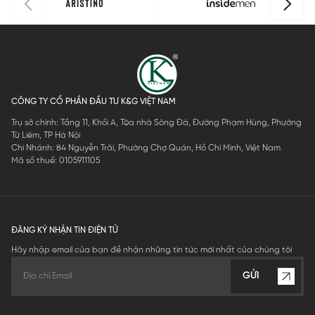
CÔNG TY CỔ PHẦN ĐẦU TƯ K&G VIỆT NAM
Trụ sở chính: Tầng 11, Khối A, Tòa nhà Sông Đà, Đường Phạm Hùng, Phường
Từ Liêm, TP Hà Nội
Chi Nhánh: 84 Nguyễn Trãi, Phường Chợ Quán, Hồ Chí Minh, Việt Nam
Mã số thuế: 0105911105
ĐĂNG KÝ NHẬN TIN ĐIỆN TỬ
Hãy nhập email của bạn để nhận những tin tức mới nhất của chúng tôi
GỬI