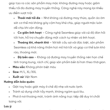
giúp tạo ra các sản phẩm may mặc không đường may hoặc giảm
thiểu tối đa đường may truyền thống. Công nghệ này mang lại nhiều
ưu điểm vượt trội:
Thoải mái tối đa
– Nhờ không có đường may thừa, quần áo ôm
sát cơ thể mà không gây cộm hay khó chịu, giúp người mặc luôn
dễ chịu khi vận động.
Co giãn linh hoạt
– Công nghệ Seamless giúp vải có độ đàn hồi
tốt hơn, hỗ trợ chuyển động một cách tự nhiên và linh hoạt.
Thoáng khí, nhanh khô
– Với kết cấu sợi vải đặc biệt, sản phẩm
Seamless có khả năng thấm hút mồ hôi tốt và giúp cơ thể luôn khô
ráo, thoáng mát.
Độ bền cao
– Không có đường may truyền thống nên hạn chế
tình trạng bung, rách chỉ, giúp sản phẩm bền bỉ hơn theo thời gian.
Màu sắc:
Không phân biệt màu
Size:
M/L, XL/XXL
Xuất xứ:
Việt Nam
Hướng dẫn bảo quản:
Giặt tay hoặc giặt máy ở chế độ nhẹ với nước lạnh.
Tránh sử dụng chất tẩy mạnh, không ngâm quá lâu.
Phơi ở nơi thoáng mát, tránh ánh nắng trực tiếp để duy trì chất
lượng vải.
Lưu ý: