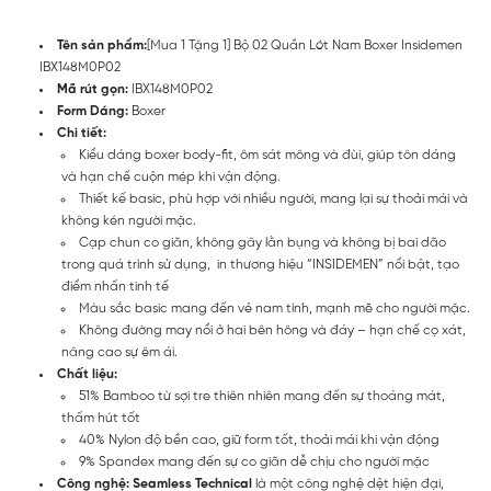
Tên sản phẩm:
[Mua 1 Tặng 1] Bộ 02 Quần Lót Nam Boxer Insidemen
IBX148M0P02
Mã rút gọn:
IBX148M0P02
Form Dáng:
Boxer
Chi tiết:
Kiểu dáng boxer body-fit, ôm sát mông và đùi, giúp tôn dáng
và hạn chế cuộn mép khi vận động.
Thiết kế basic, phù hợp với nhiều người, mang lại sự thoải mái và
không kén người mặc.
Cạp chun co giãn, không gây lằn bụng và không bị bai dão
trong quá trình sử dụng, in thương hiệu “INSIDEMEN” nổi bật, tạo
điểm nhấn tinh tế
Màu sắc basic mang đến vẻ nam tính, mạnh mẽ cho người mặc.
Không đường may nổi ở hai bên hông và đáy – hạn chế cọ xát,
nâng cao sự êm ái.
Chất liệu:
51% Bamboo từ sợi tre thiên nhiên mang đến sự thoáng mát,
thấm hút tốt
40% Nylon độ bền cao, giữ form tốt, thoải mái khi vận động
9% Spandex mang đến sự co giãn dễ chịu cho người mặc
Công nghệ: Seamless Technical
là một công nghệ dệt hiện đại,