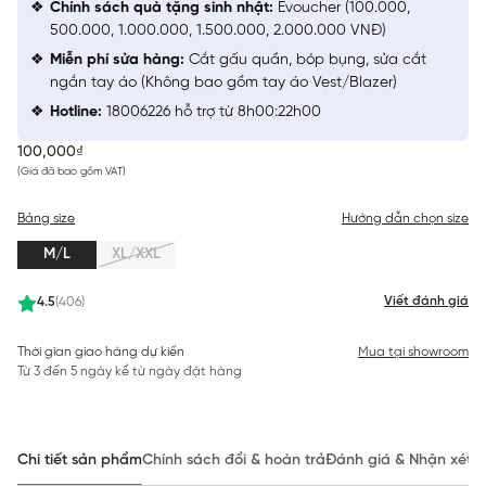
Chính sách quà tặng sinh nhật:
Evoucher (100.000,
500.000, 1.000.000, 1.500.000, 2.000.000 VNĐ)
Miễn phí sửa hàng:
Cắt gấu quần, bóp bụng, sửa cắt
ngắn tay áo (Không bao gồm tay áo Vest/Blazer)
Hotline:
18006226 hỗ trợ từ 8h00:22h00
100,000₫
(Giá đã bao gồm VAT)
Bảng size
Hướng dẫn chọn size
M/L
XL/XXL
Viết đánh giá
4.5
(406)
Thời gian giao hàng dự kiến
Mua tại showroom
Từ 3 đến 5 ngày kể từ ngày đặt hàng
Chi tiết sản phẩm
Chính sách đổi & hoàn trả
Đánh giá & Nhận xét