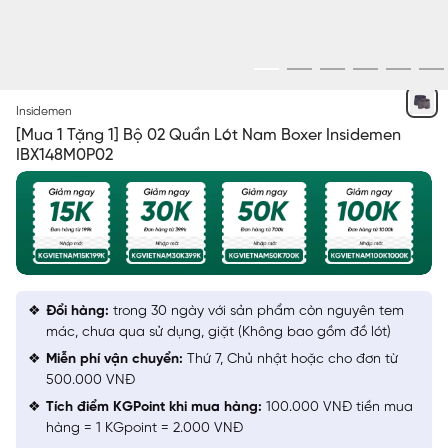
NGẪU NHIÊN
Insidemen
[Mua 1 Tặng 1] Bộ 02 Quần Lót Nam Boxer Insidemen
IBX148M0P02
Đổi hàng:
trong 30 ngày với sản phẩm còn nguyên tem
mác, chưa qua sử dụng, giặt (Không bao gồm đồ lót)
Miễn phí vận chuyển:
Thứ 7, Chủ nhật hoặc cho đơn từ
500.000 VNĐ
Tích điểm KGPoint khi mua hàng:
100.000 VNĐ tiền mua
hàng = 1 KGpoint = 2.000 VNĐ