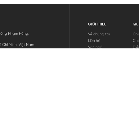
GIỚI THIỆU
QU
 Đường Phạm Hùng,
Về chúng tôi
Chí
Liên hệ
Chí
 Chí Minh, Việt Nam
Văn hoá
Điề
Tuyển dụng
Chí
Tin tức
Thô
Hư
Chí
THANH TOÁN
chúng tôi
GỬI
1800.646.898
HOTLINE: