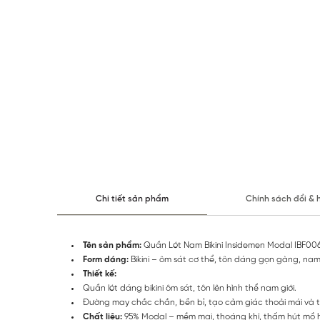
Chi tiết sản phẩm
Chính sách đổi & 
Tên sản phẩm:
Quần Lót Nam Bikini Insidemen Modal IBF00
Form dáng:
Bikini – ôm sát cơ thể, tôn dáng gọn gàng, nam
Thiết kế:
Quần lót dáng bikini ôm sát, tôn lên hình thể nam giới.
Đường may chắc chắn, bền bỉ, tạo cảm giác thoải mái và tự
Chất liệu:
95% Modal – mềm mại, thoáng khí, thấm hút mồ hôi