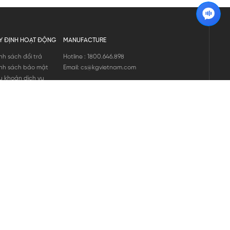
Y ĐỊNH HOẠT ĐỘNG
MANUFACTURE
nh sách đổi trả
Hotline : 1800.646.898
nh sách bảo mật
Email: cs@kgvietnam.com
u khoản dịch vụ
nh sách bảo hành
ng tin hàng hóa
ớng dẫn mua hàng
nh sách vận chuyển