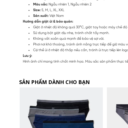
Màu sắc:
Ngẫu nhiên 1, Ngẫu nhiên 2
Size:
S, M, L, XL, XXL
Sản xuất:
Việt Nam
Hướng dẫn giặt ủi & bảo quản:
Giặt ở nhiệt độ không quá 30°C, giặt tay hoặc máy chế độ
Sử dụng bột giặt dịu nhẹ, tránh chất tẩy mạnh.
Không vắt xoắn quá mạnh để bảo vệ sợi vải.
Phơi nơi khô thoáng, tránh ánh nắng trực tiếp để giữ màu v
Có thể ủi ở nhiệt độ thấp nếu cần, tránh ủi trực tiếp lên log
Lưu ý:
Hình ảnh chỉ mang tính chất minh họa. Màu sắc sản phẩm thực tế 
SẢN PHẨM DÀNH CHO BẠN