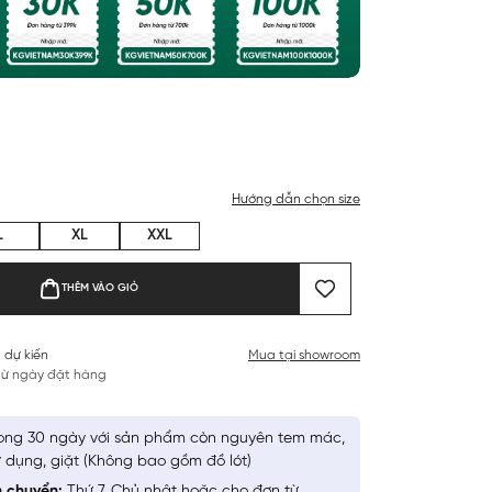
Hướng dẫn chọn size
L
XL
XXL
THÊM VÀO GIỎ
 dự kiến
Mua tại showroom
 từ ngày đặt hàng
ong 30 ngày với sản phẩm còn nguyên tem mác,
 dụng, giặt (Không bao gồm đồ lót)
n chuyển:
Thứ 7, Chủ nhật hoặc cho đơn từ