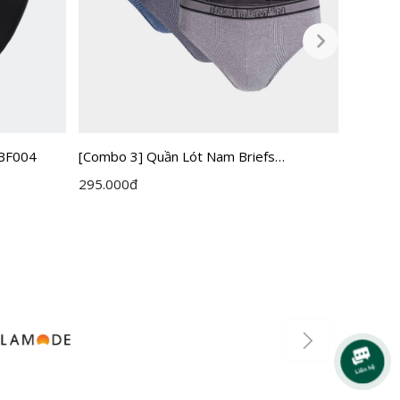
IBF004
[Mua 1 
[Combo 3] Quần Lót Nam Briefs
Briefs
Insidemen IBF005EXP03
100.00
295.000
đ