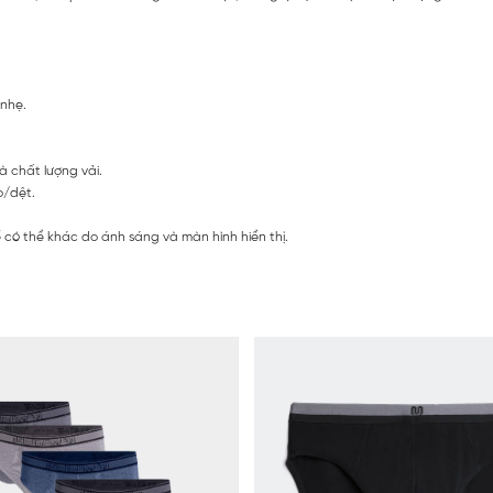
 nhẹ.
à chất lượng vải.
o/dệt.
có thể khác do ánh sáng và màn hình hiển thị.