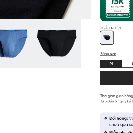
NGẪU NHIÊN
Bảng size
M
Thời gian giao hàng
Từ 3 đến 5 ngày kể
Đổi hàng:
tr
chưa qua sử
Miễn phí vậ