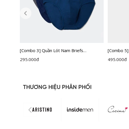
[Combo 3] Quần Lót Nam Briefs
[Combo 5]
Insidemen IBF001EXP03
Insidemen
295.000
đ
495.000
đ
THƯƠNG HIỆU PHÂN PHỐI