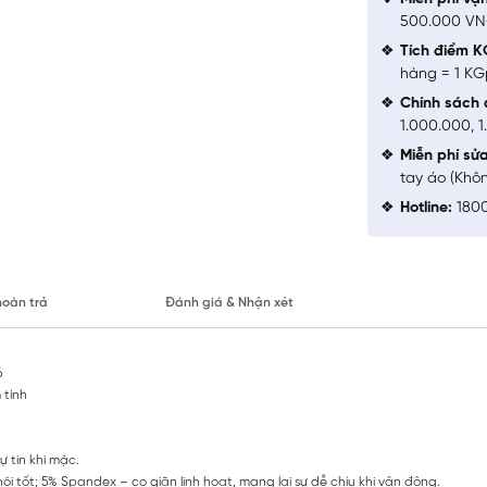
500.000 V
Tích điểm K
hàng = 1 KG
Chính sách 
1.000.000, 
Miễn phí sử
tay áo (Khô
Hotline:
1800
hoàn trả
Đánh giá & Nhận xét
6
 tính
 tin khi mặc.
 tốt; 5% Spandex – co giãn linh hoạt, mang lại sự dễ chịu khi vận động.