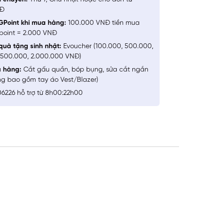
NĐ
GPoint khi mua hàng:
100.000 VNĐ tiền mua
point = 2.000 VNĐ
quà tặng sinh nhật:
Evoucher (100.000, 500.000,
1.500.000, 2.000.000 VNĐ)
a hàng:
Cắt gấu quần, bóp bụng, sửa cắt ngắn
ng bao gồm tay áo Vest/Blazer)
6226 hỗ trợ từ 8h00:22h00