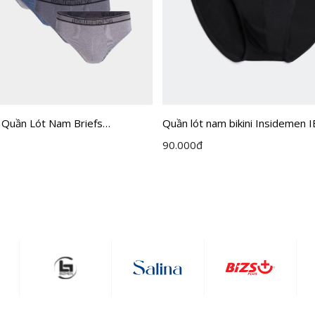
 Quần Lót Nam Briefs
Quần lót nam bikini Insidemen 
 IBF005EXP05
90.000
đ