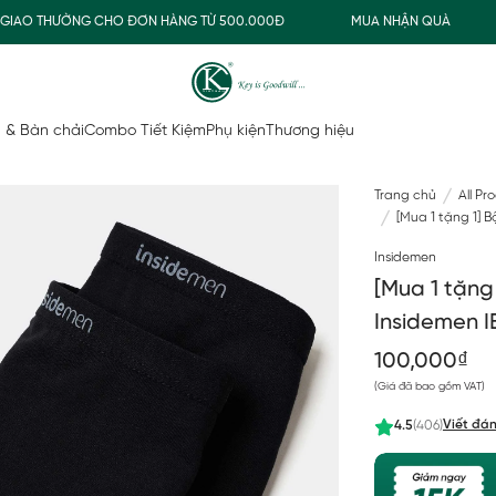
AO THƯỜNG CHO ĐƠN HÀNG TỪ 500.000Đ
MUA NHẬN QUÀ
F
 & Bàn chải
Combo Tiết Kiệm
Phụ kiện
Thương hiệu
Trang chủ
All Pr
[Mua 1 tặng 1] 
Insidemen
[Mua 1 tặng
Insidemen 
100,000₫
(Giá đã bao gồm VAT)
Viết đán
4.5
(406)