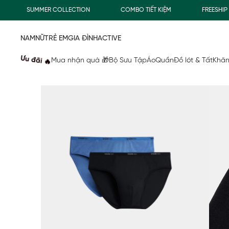
SUMMER COLLECTION
COMBO TIẾT KIỆM
FREESHIP GI
NAM
NỮ
TRẺ EM
GIA ĐÌNH
ACTIVE
Ưu đãi 🔥
Mua nhận quà 🎁
Bộ Sưu Tập
Áo
Quần
Đồ lót & Tất
Khăn