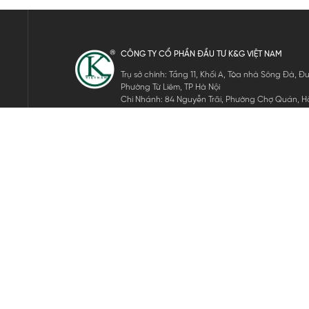
CÔNG TY CỔ PHẦN ĐẦU TƯ K&G VIỆT NAM
Trụ sở chính: Tầng 11, Khối A, Tòa nhà Sông Đà,
Phường Từ Liêm, TP Hà Nội
Chi Nhánh: 84 Nguyễn Trãi, Phường Chợ Quán, Hồ
Mã số thuế: 0105911105
ĐĂNG KÝ NHẬN TIN ĐIỆN TỬ
Hãy nhập email của bạn để nhận những tin tức mới nhất của 
THEO DÕI CHÚNG TÔI