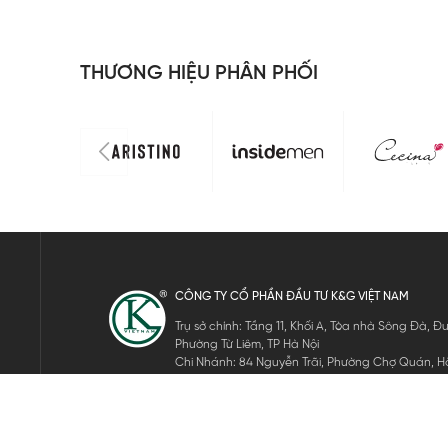
THƯƠNG HIỆU PHÂN PHỐI
CÔNG TY CỔ PHẦN ĐẦU TƯ K&G VIỆT NAM
Trụ sở chính: Tầng 11, Khối A, Tòa nhà Sông Đà,
Phường Từ Liêm, TP Hà Nội
Chi Nhánh: 84 Nguyễn Trãi, Phường Chợ Quán, Hồ
Mã số thuế: 0105911105