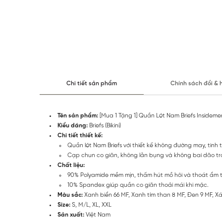
Chi tiết sản phẩm
Chính sách đổi & 
Tên sản phẩm:
[Mua 1 Tặng 1] Quần Lót Nam Briefs Insidem
Kiểu dáng:
Briefs (Bikini)
Chi tiết thiết kế:
Quần lót Nam Briefs với thiết kế không đường may, tinh
Cạp chun co giãn, không lằn bụng và không bai dão tr
Chất liệu:
90% Polyamide mềm mịn, thấm hút mồ hôi và thoát ẩm t
10% Spandex giúp quần co giãn thoải mái khi mặc.
Màu sắc:
Xanh biển 66 MF, Xanh tím than 8 MF, Đen 9 MF, X
Size:
S, M/L, XL, XXL
Sản xuất:
Việt Nam