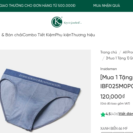
AO THƯỜNG CHO ĐƠN HÀNG TỪ 500.000Đ
MUA NHẬN QUÀ
F
 & Bàn chải
Combo Tiết Kiệm
Phụ kiện
Thương hiệu
Trang chủ
All Pr
[Mua 1 Tặng 1] 
Insidemen
[Mua 1 Tặng
IBF025M0P
120,000₫
(Giá đã bao gồm VAT)
Viết đán
4.5
(406)
XANH BIỂN 66 MF