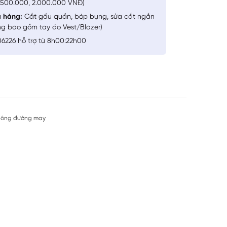
1.500.000, 2.000.000 VNĐ)
a hàng:
Cắt gấu quần, bóp bụng, sửa cắt ngắn
ng bao gồm tay áo Vest/Blazer)
6226 hỗ trợ từ 8h00:22h00
 không đường may