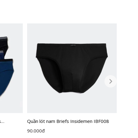
s
Quần lót nam Briefs Insidemen IBF008
[Combo 
Inside
90.000
đ
295.00