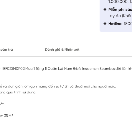
1.000.000, 
Miễn phí sử
tay áo (Khô
Hotline:
1800
hoàn trả
Đánh giá & Nhận xét
en IBF025M0P02[Mua 1 Tặng 1] Quần Lót Nam Briefs Insidemen Seamless dệt liền
 tế và đơn giản, ôm gọn mang đến sự tự tin và thoải mái cho người mặc.
ong quá trình sử dụng.
ốt.
ám 35 MF