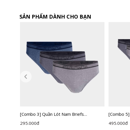
SẢN PHẨM DÀNH CHO BẠN
[Combo 5]
[Combo 3] Quần Lót Nam Briefs
Insidemen
Insidemen IBF005EXP03
495.000
đ
295.000
đ