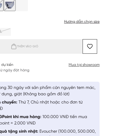
Hướng dẫn chọn size
L
THÊM VÀO GIỎ
 dự kiến
Mua tại showroom
 từ ngày đặt hàng
ong 30 ngày với sản phẩm còn nguyên tem mác,
 dụng, giặt (Không bao gồm đồ lót)
n chuyển:
Thứ 7, Chủ nhật hoặc cho đơn từ
NĐ
GPoint khi mua hàng:
100.000 VNĐ tiền mua
point = 2.000 VNĐ
quà tặng sinh nhật:
Evoucher (100.000, 500.000,