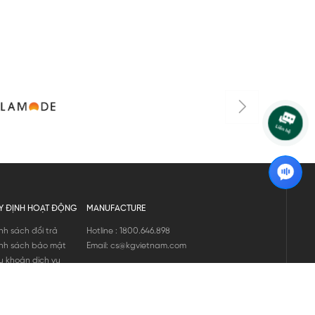
Y ĐỊNH HOẠT ĐỘNG
MANUFACTURE
nh sách đổi trả
Hotline : 1800.646.898
nh sách bảo mật
Email: cs@kgvietnam.com
u khoản dịch vụ
nh sách bảo hành
ng tin hàng hóa
ớng dẫn mua hàng