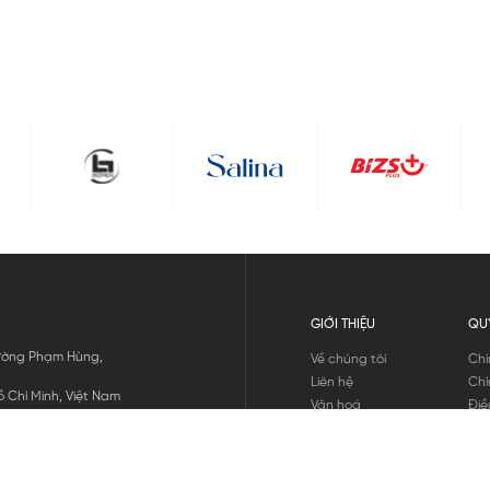
GIỚI THIỆU
QU
 Đường Phạm Hùng,
Về chúng tôi
Chí
Liên hệ
Chí
 Chí Minh, Việt Nam
Văn hoá
Điề
Tuyển dụng
Chí
Tin tức
Thô
Hư