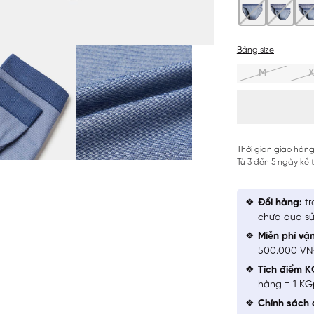
Bảng size
M
X
Thời gian giao hàng
Từ 3 đến 5 ngày kể
Đổi hàng:
tr
chưa qua sử
Miễn phí vậ
500.000 V
Tích điểm K
hàng = 1 KG
Chính sách 