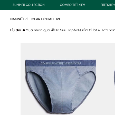
SUMMER COLLECTION
COMBO TIẾT KIỆM
FREESHIP GI
NAM
NỮ
TRẺ EM
GIA ĐÌNH
ACTIVE
Ưu đãi 🔥
Mua nhận quà 🎁
Bộ Sưu Tập
Áo
Quần
Đồ lót & Tất
Khăn