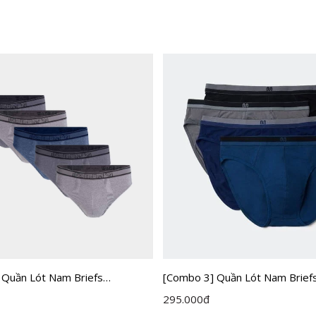
 Quần Lót Nam Briefs
[Combo 3] Quần Lót Nam Brief
 IBF005EXP05
Insidemen IBF001EXP03
295.000
đ