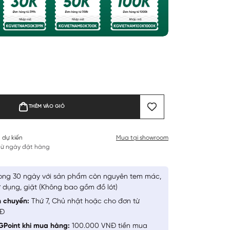
THÊM VÀO GIỎ
 dự kiến
Mua tại showroom
 từ ngày đặt hàng
ong 30 ngày với sản phẩm còn nguyên tem mác,
 dụng, giặt (Không bao gồm đồ lót)
n chuyển:
Thứ 7, Chủ nhật hoặc cho đơn từ
NĐ
GPoint khi mua hàng:
100.000 VNĐ tiền mua