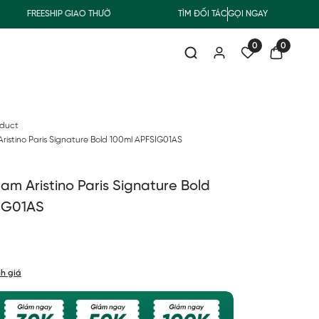
FREESHIP GIAO THƯỜNG CHO ĐƠN HÀNG TỪ 500.000Đ
TÌM ĐỐI TÁC
GỌI NGAY
SUMMER CO
0
0
oduct
istino Paris Signature Bold 100ml APFSIG01AS
m Aristino Paris Signature Bold
IG01AS
h giá