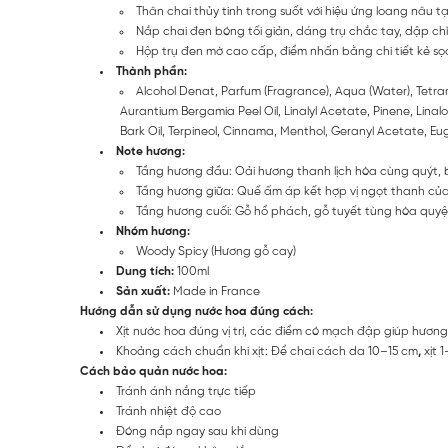
Thân chai thủy tinh trong suốt với hiệu ứng loang nâu t
Nắp chai đen bóng tối giản, dáng trụ chắc tay, dập chì
Hộp trụ đen mờ cao cấp, điểm nhấn bằng chi tiết kẻ sọc
Thành phần:
Alcohol Denat, Parfum (Fragrance), Aqua (Water), Tetra
Aurantium Bergamia Peel Oil, Linalyl Acetate, Pinene, Lin
Bark Oil, Terpineol, Cinnama, Menthol, Geranyl Acetate, Eugen
Note hương:
Tầng hương đầu: Oải hương thanh lịch hòa cùng quýt, b
Tầng hương giữa: Quế ấm áp kết hợp vị ngọt thanh của
Tầng hương cuối: Gỗ hổ phách, gỗ tuyết tùng hòa quyệ
Nhóm hương:
Woody Spicy (Hương gỗ cay)
Dung tích:
100ml
Sản xuất:
Made in France
Hướng dẫn sử dụng nước hoa đúng cách:
Xịt nước hoa đúng vị trí, các điểm có mạch đập giúp hương 
Khoảng cách chuẩn khi xịt: Để chai cách da 10–15 cm
,
xịt 
Cách bảo quản nước hoa:
Tránh ánh nắng trực tiếp
Tránh nhiệt độ cao
Đóng nắp ngay sau khi dùng