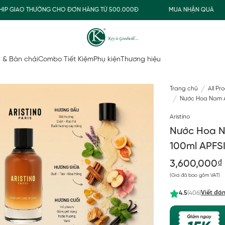
 GIAO THƯỜNG CHO ĐƠN HÀNG TỪ 500.000Đ
MUA NHẬN QUÀ
 & Bàn chải
Combo Tiết Kiệm
Phụ kiện
Thương hiệu
Trang chủ
All Pr
Nước Hoa Nam Ar
Aristino
Nước Hoa Na
100ml APFS
3,600,000₫
(Giá đã bao gồm VAT)
Viết đán
4.5
(406)