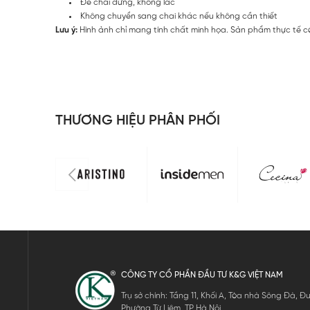
Để chai đứng, không lắc
Không chuyển sang chai khác nếu không cần thiết
Lưu ý:
Hình ảnh chỉ mang tính chất minh họa. Sản phẩm thực tế có
THƯƠNG HIỆU PHÂN PHỐI
CÔNG TY CỔ PHẦN ĐẦU TƯ K&G VIỆT NAM
Trụ sở chính: Tầng 11, Khối A, Tòa nhà Sông Đà,
Phường Từ Liêm, TP Hà Nội