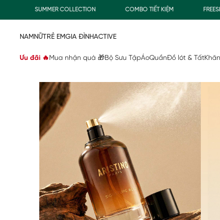
SUMMER COLLECTION
COMBO TIẾT KIỆM
FREESHIP
NAM
NỮ
TRẺ EM
GIA ĐÌNH
ACTIVE
Ưu đãi 🔥
Mua nhận quà 🎁
Bộ Sưu Tập
Áo
Quần
Đồ lót & Tất
Khăn