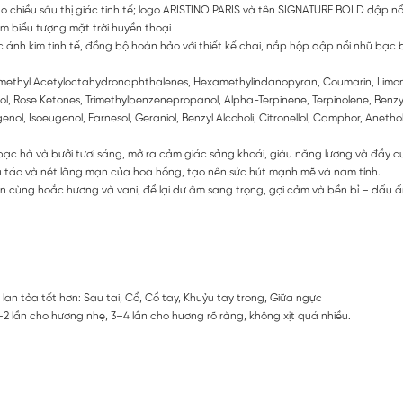
ạo chiều sâu thị giác tinh tế; logo ARISTINO PARIS và tên SIGNATURE BOLD dập nổ
m biểu tượng mặt trời huyền thoại
 ánh kim tinh tế, đồng bộ hoàn hảo với thiết kế chai, nắp hộp dập nổi nhũ bạc 
methyl Acetyloctahydronaphthalenes, Hexamethylindanopyran, Coumarin, Limonene,
alool, Rose Ketones, Trimethylbenzenepropanol, Alpha-Terpinene, Terpinolene, Be
ol, Isoeugenol, Farnesol, Geraniol, Benzyl Alcoholi, Citronellol, Camphor, Anethole.
ạc hà và bưởi tươi sáng, mở ra cảm giác sảng khoái, giàu năng lượng và đầy c
 táo và nét lãng mạn của hoa hồng, tạo nên sức hút mạnh mẽ và nam tính.
n cùng hoắc hương và vani, để lại dư âm sang trọng, gợi cảm và bền bỉ – dấu
lan tỏa tốt hơn: Sau tai, Cổ, Cổ tay, Khuỷu tay trong, Giữa ngực
1–2 lần cho hương nhẹ, 3–4 lần cho hương rõ ràng, không xịt quá nhiều.