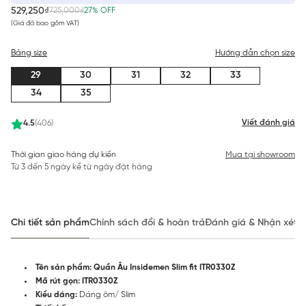
529,250₫
725,000₫
27% OFF
(Giá đã bao gồm VAT)
Bảng size
Hướng dẫn chọn size
29
30
31
32
33
34
35
Viết đánh giá
4.5
(406)
Thời gian giao hàng dự kiến
Mua tại showroom
Từ 3 đến 5 ngày kể từ ngày đặt hàng
Chi tiết sản phẩm
Chính sách đổi & hoàn trả
Đánh giá & Nhận xét
Tên sản phẩm: Quần Âu Insidemen Slim fit ITR0330Z
Mã rút gọn:
ITR0330Z
Kiểu dáng:
Dáng ôm/ Slim