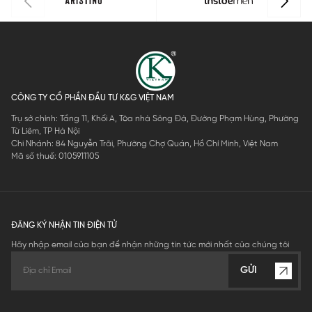
CÔNG TY CỔ PHẦN ĐẦU TƯ K&G VIỆT NAM
Trụ sở chính: Tầng 11, Khối A, Tòa nhà Sông Đà, Đường Phạm Hùng, Phường
Từ Liêm, TP Hà Nội
Chi Nhánh: 84 Nguyễn Trãi, Phường Chợ Quán, Hồ Chí Minh, Việt Nam
Mã số thuế: 0105911105
ĐĂNG KÝ NHẬN TIN ĐIỆN TỬ
Hãy nhập email của bạn để nhận những tin tức mới nhất của chúng tôi
GỬI