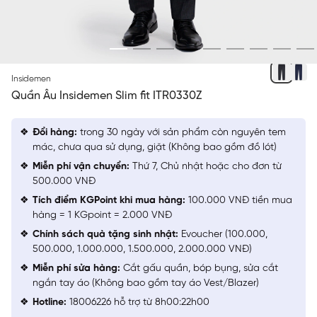
XÁM 81 KẺ
Insidemen
Quần Âu Insidemen Slim fit ITR0330Z
Đổi hàng:
trong 30 ngày với sản phẩm còn nguyên tem
mác, chưa qua sử dụng, giặt (Không bao gồm đồ lót)
Miễn phí vận chuyển:
Thứ 7, Chủ nhật hoặc cho đơn từ
500.000 VNĐ
Tích điểm KGPoint khi mua hàng:
100.000 VNĐ tiền mua
hàng = 1 KGpoint = 2.000 VNĐ
Chính sách quà tặng sinh nhật:
Evoucher (100.000,
500.000, 1.000.000, 1.500.000, 2.000.000 VNĐ)
Miễn phí sửa hàng:
Cắt gấu quần, bóp bụng, sửa cắt
ngắn tay áo (Không bao gồm tay áo Vest/Blazer)
Hotline:
18006226 hỗ trợ từ 8h00:22h00