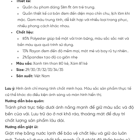
Thiết kế:
Quần âu phom dáng Slim fit ôm trẻ trung.
Quần thiết kế cơ bản đem đến diện mạo chỉn chu, lịch lãm khi
mặc. Gam màu trung tính, dễ kết hợp với nhiều loại trang phục,
nhiều phong cách khác nhau.
Chất liệu:
85% Polyester giúp bề mặt vải trơn bóng, màu sắc sắc nét và
bền màu qua quá trình sử dụng.
13% Rayon đem đến độ mềm mại, mát mẻ và bay rũ tự nhiên..
2%Spandex tạo độ co giãn nhẹ
Màu sắc:
Xanh tím than 80 kẻ, Xám 81 kẻ
Size:
29/30/31/32/33/34/35
Sản xuất:
Việt Nam
Lưu ý:
Hình ảnh chỉ mang tính chất minh họa. Màu sắc sản phẩm thực tế
có thể khác do điều kiện ánh sáng và màn hình hiển thị.
Hướng dẫn bảo quản:
Tránh phơi trực tiếp dưới ánh nắng mạnh để giữ màu sắc và độ
bền của vải. Lưu trữ áo ở nơi khô ráo, thoáng mát để duy trì
chất lượng sản phẩm lâu dài.
Hướng dẫn giặt ủi:
Giặt nhẹ bằng nước lạnh để bảo vệ chất liệu và giữ áo luôn