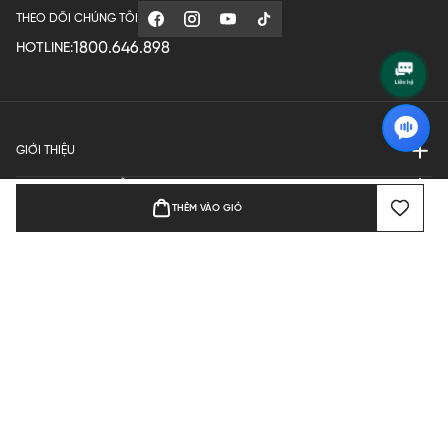
THEO DÕI CHÚNG TÔI
1800.646.898
HOTLINE:
GIỚI THIỆU
QUY ĐỊNH HOẠT ĐỘNG
THÊM VÀO GIỎ
MANUFACTURE
THANH TOÁN
Bản quyền © 2024 KGVIETNAM