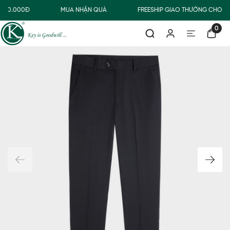
500.000Đ
MUA NHẬN QUÀ
FREESHIP GIAO THƯỜNG CHO Đ
0