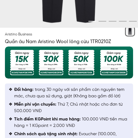
ĐEN 1 KẺ
Aristino Business
Quần âu Nam Aristino Wool lông cừu 1TR0210Z
Đổi hàng:
trong 30 ngày với sản phẩm còn nguyên tem
mác, chưa qua sử dụng, giặt (Không bao gồm đồ lót)
Miễn phí vận chuyển:
Thứ 7, Chủ nhật hoặc cho đơn từ
500.000 VNĐ
Tích điểm KGPoint khi mua hàng:
100.000 VNĐ tiền mua
hàng = 1 KGpoint = 2.000 VNĐ
Chính sách quà tặng sinh nhật:
Evoucher (100.000,