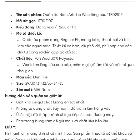
Tên sản phẩm
: Quần âu Nam Aristino Wool lông cừu 1TR0210Z
Mã rút gọn
: 1TR0210Z
Kiểu dáng
: Dáng vừa / Regular Fit
Mô tả thiết kế
:
Quần âu phom dáng Regular Fit, mang lại sự thoải mái và lịch
lãm cho người mặc. Thiết kế cơ bản, dễ phối đồ, phù hợp cho các
dịp từ công sở đến gặp gỡ đối tác.
Chất liệu
: 70%Wool 30% Polyester
Wool: Len lông cừu cao cấp, mềm mại, giữ ấm tốt và bền bỉ qua
thời gian.
Màu sắc
: Đen 1 kẻ
Size
: 29/30/31/32/33/34/35
Sản xuất
: Việt Nam
Hướng dẫn bảo quản và giặt ủi
:
Giặt khô để giữ chất lượng len tốt nhất.
Không sử dụng chất tẩy mạnh để tránh làm hỏng vải.
Ủi ở nhiệt độ thấp, tránh ủi trực tiếp lên các đường may.
Phơi trong bóng râm để giữ màu và chất liệu bền lâu.
LƯU Ý
:
Hình ảnh chỉ mang tính chất minh họa. Sản phẩm thực tế có thể khác về
màu sắc so với hình ảnh minh họa do ánh sáng khi chụp ảnh hoặc màn