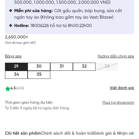
500.000, 1.000.000, 1.500.000, 2.000.000 VNĐ)
Miễn phí sửa hàng:
Cắt gấu quần, bóp bụng, sửa cắt
ngắn tay áo (Không bao gồm tay áo Vest/Blazer)
Hotline:
18006226 hỗ trợ từ 8h00:22h00
2,650,000₫
(Giá đã bao gồm VAT)
Bảng size
Hướng dẫn chọn size
29
30
31
32
33
34
35
Viết đánh giá
4.5
(406)
Thời gian giao hàng dự kiến
Mua tại showroom
Từ 3 đến 5 ngày kể từ ngày đặt hàng
Chi tiết sản phẩm
Chính sách đổi & hoàn trả
Đánh giá & Nhận xét