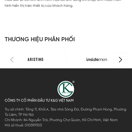
hình hiển thị trên thiết bị của khách hàng.
THƯƠNG HIỆU PHÂN PHỐI
CÔNG TY CỔ PHẦN ĐẦU TƯ K&G VIỆT NAM
Trụ sở chính: Tầng 11, Khối A, Tòa nhà Sông Đà, Đường Phạm Hùng, Phường
Từ Liêm, TP Hà Nội
Chi Nhánh: 84 Nguyễn Trãi, Phường Chợ Quán, Hồ Chí Minh, Việt Nam
Mã số thuế: 0105911105