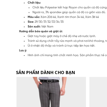
Chất liệu:
Chất liệu Polyester kết hợp Rayon cho quần có độ cứng
Ngoài ra, 3% spandex giúp quần có độ co giãn vừa đủ.
Màu sắc:
Xám 206 kẻ, Xanh tím than 34 kẻ, Xám 38 kẻ
Size:
29/30/31/32/33/34/35
Sản xuất:
Việt Nam
Hướng dẫn bảo quản và giặt ủi:
Giặt tay hoặc giặt máy ở chế độ nhẹ với nước lạnh.
Tránh sử dụng chất tẩy rửa mạnh và phơi nơi khô thoáng, t
Ủi ở nhiệt độ thấp và tránh ủi trực tiếp lên họa tiết.
Lưu ý:
Hình ảnh chỉ mang tính chất minh họa. Sản phẩm thực tế c
SẢN PHẨM DÀNH CHO BẠN