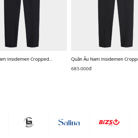
am Insidemen Cropped
Quần Âu Nam Insidemen Crop
ITR0370Z
685.000
đ