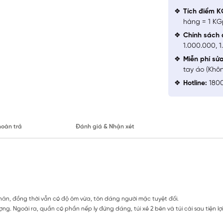
Tích điểm K
hàng = 1 KG
Chính sách 
1.000.000, 
Miễn phí sử
tay áo (Khô
Hotline:
1800
hoàn trả
Đánh giá & Nhận xét
n, đồng thời vẫn có độ ôm vừa, tôn dáng người mặc tuyệt đối.
ng. Ngoài ra, quần có phần nếp ly đứng dáng, túi xẻ 2 bên và túi cài sau tiện lợ