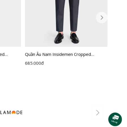
ped
Quần Âu Nam Insidemen Cropped
Quần Âu
ITR0360Z
ITRR05
685.000
đ
795.00