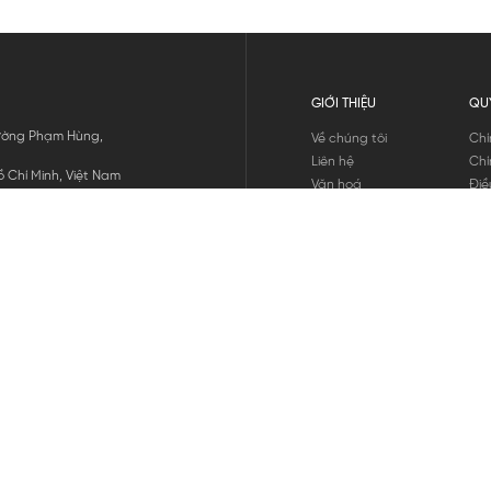
GIỚI THIỆU
QU
 Đường Phạm Hùng,
Về chúng tôi
Chí
Liên hệ
Chí
 Chí Minh, Việt Nam
Văn hoá
Điề
Tuyển dụng
Chí
Tin tức
Thô
Hư
Chí
THANH TOÁN
chúng tôi
GỬI
1800.646.898
HOTLINE: