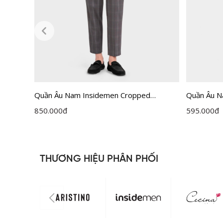
Quần Âu Nam Insidemen Cropped
Quần Âu N
ITR030F0H0
ITR0020Z
850.000
đ
595.000
đ
THƯƠNG HIỆU PHÂN PHỐI