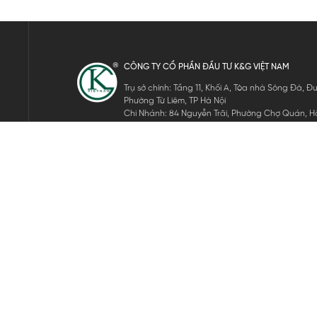
CÔNG TY CỔ PHẦN ĐẦU TƯ K&G VIỆT NAM
Trụ sở chính: Tầng 11, Khối A, Tòa nhà Sông Đà,
Phường Từ Liêm, TP Hà Nội
Chi Nhánh: 84 Nguyễn Trãi, Phường Chợ Quán, Hồ
Mã số thuế: 0105911105
ĐĂNG KÝ NHẬN TIN ĐIỆN TỬ
Hãy nhập email của bạn để nhận những tin tức mới nhất của 
THEO DÕI CHÚNG TÔI