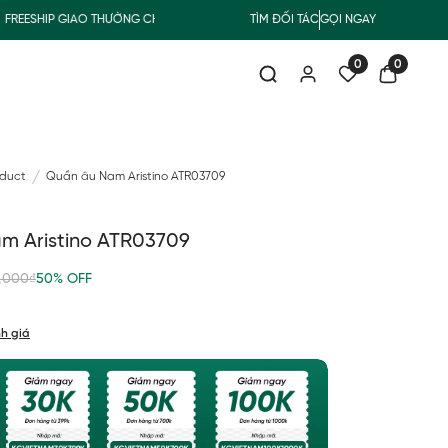
ESHIP GIAO THƯỜNG CHO ĐƠN HÀNG TỪ 500.000Đ
TÌM ĐỐI TÁC
GỌI NGAY
SUMMER COLLECT
0
0
oduct
Quần âu Nam Aristino ATR03709
m Aristino ATR03709
,000₫
50% OFF
h giá