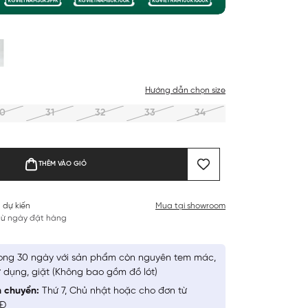
Hướng dẫn chọn size
0
31
32
33
34
THÊM VÀO GIỎ
 dự kiến
Mua tại showroom
 từ ngày đặt hàng
ong 30 ngày với sản phẩm còn nguyên tem mác,
 dụng, giặt (Không bao gồm đồ lót)
n chuyển:
Thứ 7, Chủ nhật hoặc cho đơn từ
NĐ