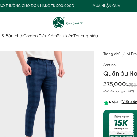
 THƯỜNG CHO ĐƠN HÀNG TỪ 500.000Đ
MUA NHẬN QUÀ
FRE
 & Bàn chải
Combo Tiết Kiệm
Phụ kiện
Thương hiệu
Trang chủ
All Pr
Aristino
Quần âu Na
375,000₫
750
(Giá đã bao gồm VAT)
Viết đán
4.5
(406)