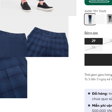
XANH TÍM THAN
Bảng size
29
3
35
Thời gian giao hàng
Từ 3 đến 5 ngày kể
Đổi hàng:
tr
chưa qua sử
Miễn phí vậ
500.000 V