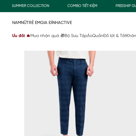
SUMMER COLLECTION
COMBO TIẾT KIỆM
FREESHIP GIAO
NAM
NỮ
TRẺ EM
GIA ĐÌNH
ACTIVE
Ưu đãi 🔥
Mua nhận quà 🎁
Bộ Sưu Tập
Áo
Quần
Đồ lót & Tất
Khăn