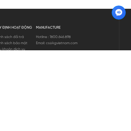
Y ĐỊNH HOẠT ĐỘNG
MANUFACTURE
nh sách đổi trả
Hotline : 1800.646.898
nh sách bảo mật
Email: cs@kgvietnam.com
u khoản dịch vụ
nh sách bảo hành
ng tin hàng hóa
ớng dẫn mua hàng
nh sách vận chuyển