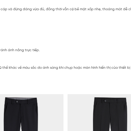
 cáp và đứng dáng vừa đủ, đồng thời vẫn có bề mặt xốp nhẹ, thoáng mát dễ chị
ránh ánh nắng trực tiếp.
ó thể khác về màu sắc do ánh sáng khi chụp hoặc màn hình hiển thị của thiết b