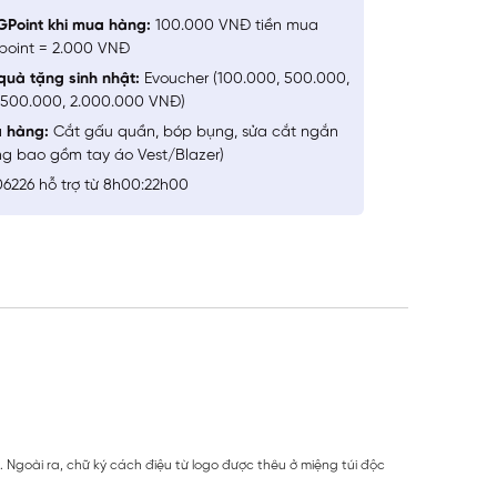
GPoint khi mua hàng:
100.000 VNĐ tiền mua
point = 2.000 VNĐ
quà tặng sinh nhật:
Evoucher (100.000, 500.000,
1.500.000, 2.000.000 VNĐ)
a hàng:
Cắt gấu quần, bóp bụng, sửa cắt ngắn
ng bao gồm tay áo Vest/Blazer)
6226 hỗ trợ từ 8h00:22h00
i. Ngoài ra, chữ ký cách điệu từ logo được thêu ở miệng túi độc