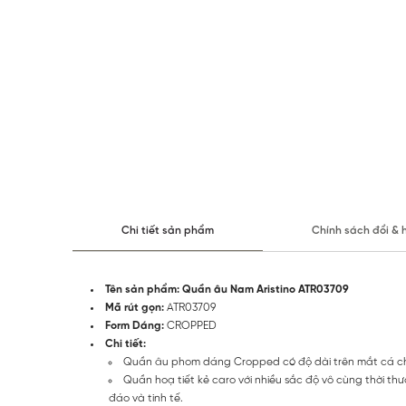
Chi tiết sản phẩm
Chính sách đổi & 
Tên sản phẩm: Quần âu Nam Aristino ATR03709
Mã rút gọn:
ATR03709
Form Dáng:
CROPPED
Chi tiết:
Quần âu phom dáng Cropped có độ dài trên mắt cá châ
Quần hoạ tiết kẻ caro với nhiều sắc độ vô cùng thời thượ
đáo và tinh tế.