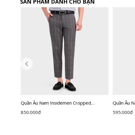
SẢN PHẨM DÀNH CHO BẠN
Quần Âu Nam Insidemen Cropped
Quần Âu N
ITR030F0H0
ITR0020Z
850.000
đ
595.000
đ