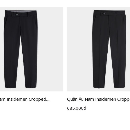
am Insidemen Cropped
Quần Âu Nam Insidemen Crop
ITR0370Z
685.000
đ