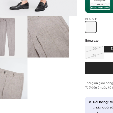
BE 074 MF
Bảng size
29
3
35
Thời gian giao hàng
Từ 3 đến 5 ngày kể
Đổi hàng:
tr
chưa qua sử