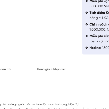
Miễn phí vậ
500.000 V
Tích điểm K
hàng = 1 KG
Chính sách 
1.000.000, 
Miễn phí sử
tay áo (Khô
Hotline:
1800
hoàn trả
Đánh giá & Nhận xét
 tôn dáng người mặc và tạo diện mạo trẻ trung, hiện đại.