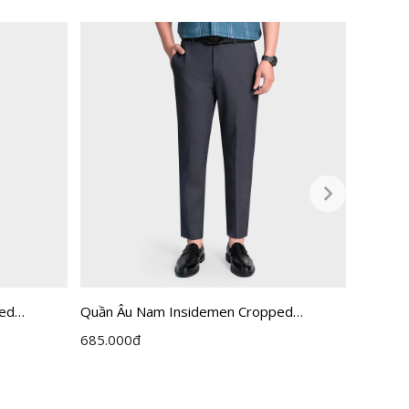
ped
Quần Âu Nam Insidemen Cropped
Quần Âu
ITR0360Z
ITRR05
685.000
đ
795.00