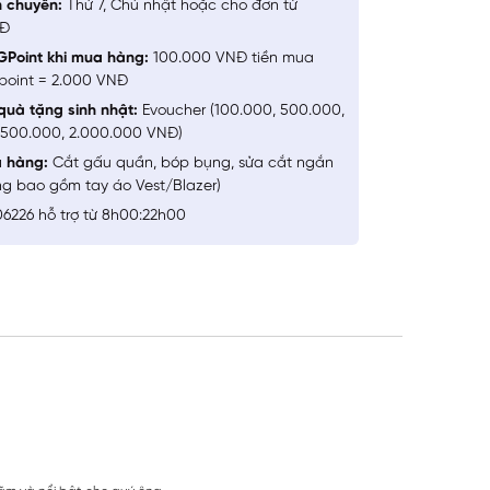
n chuyển:
Thứ 7, Chủ nhật hoặc cho đơn từ
NĐ
GPoint khi mua hàng:
100.000 VNĐ tiền mua
point = 2.000 VNĐ
quà tặng sinh nhật:
Evoucher (100.000, 500.000,
1.500.000, 2.000.000 VNĐ)
a hàng:
Cắt gấu quần, bóp bụng, sửa cắt ngắn
ng bao gồm tay áo Vest/Blazer)
6226 hỗ trợ từ 8h00:22h00