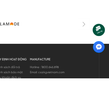
Y ĐỊNH HOẠT ĐỘNG
MANUFACTURE
nh sách đổi trả
Hotline : 1800.646.898
nh sách bảo mật
Email: cs@kgvietnam.com
u khoản dịch vụ
nh sách bảo hành
ng tin hàng hóa
ớng dẫn mua hàng
nh sách vận chuyển