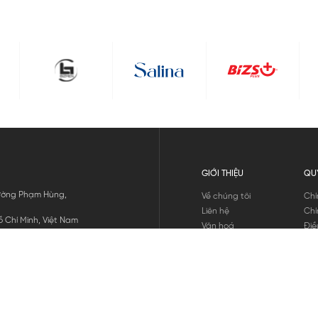
GIỚI THIỆU
QU
 Đường Phạm Hùng,
Về chúng tôi
Chí
Liên hệ
Chí
 Chí Minh, Việt Nam
Văn hoá
Điề
Tuyển dụng
Chí
Tin tức
Thô
Hư
Chí
THANH TOÁN
chúng tôi