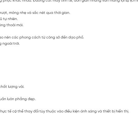
ng phục khác nhau. Đường cắt may tinh tế, đơn giản nhưng vẫn mang lại sự lịch 
ượt, mỏng nhẹ và sắc nét qua thời gian.
 tự nhiên.
ng thoải mái.
 tạo nên các phong cách từ công sở đến dạo phố.
 ngoài trời.
chất lượng vải.
 quần luôn phẳng đẹp.
c tế có thể thay đổi tùy thuộc vào điều kiện ánh sáng và thiết bị hiển thị.