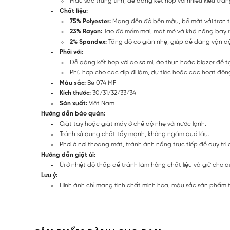
Màu sắc trung tính, dễ dàng kết hợp với nhiều kiểu tra
Chất liệu:
75% Polyester:
Mang đến độ bền màu, bề mặt vải trơn tr
23% Rayon:
Tạo độ mềm mại, mát mẻ và khả năng bay rũ
2% Spandex:
Tăng độ co giãn nhẹ, giúp dễ dàng vận độ
Phối với:
Dễ dàng kết hợp với áo sơ mi, áo thun hoặc blazer để
Phù hợp cho các dịp đi làm, dự tiệc hoặc các hoạt động
Màu sắc:
Be 074 MF
Kích thước:
30/31/32/33/34
Sản xuất:
Việt Nam
Hướng dẫn bảo quản:
Giặt tay hoặc giặt máy ở chế độ nhẹ với nước lạnh.
Tránh sử dụng chất tẩy mạnh, không ngâm quá lâu.
Phơi ở nơi thoáng mát, tránh ánh nắng trực tiếp để duy trì 
Hướng dẫn giặt ủi:
Ủi ở nhiệt độ thấp để tránh làm hỏng chất liệu và giữ cho
Lưu ý:
Hình ảnh chỉ mang tính chất minh họa, màu sắc sản phẩm thự