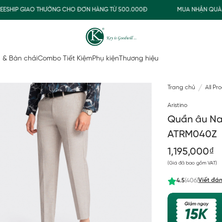
IP GIAO THƯỜNG CHO ĐƠN HÀNG TỪ 500.000Đ
MUA NHẬN QUÀ
 & Bàn chải
Combo Tiết Kiệm
Phụ kiện
Thương hiệu
Trang chủ
All Pr
Aristino
Quần âu Na
ATRM040Z
1,195,000₫
(Giá đã bao gồm VAT)
Viết đán
4.5
(406)