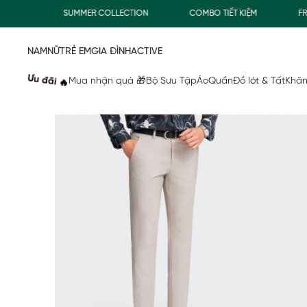
SUMMER COLLECTION
COMBO TIẾT KIỆM
FREESH
NAM
NỮ
TRẺ EM
GIA ĐÌNH
ACTIVE
Ưu đãi 🔥
Mua nhận quà 🎁
Bộ Sưu Tập
Áo
Quần
Đồ lót & Tất
Khăn