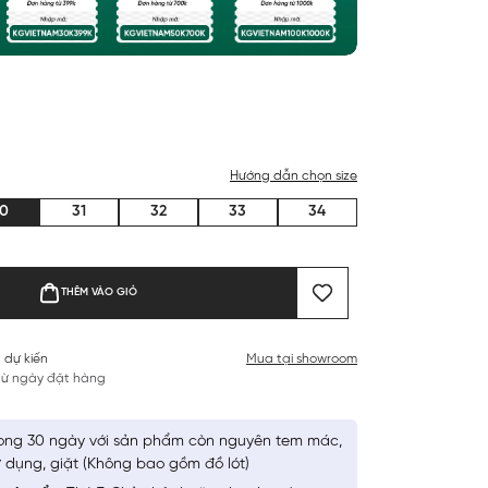
Hướng dẫn chọn size
0
31
32
33
34
THÊM VÀO GIỎ
 dự kiến
Mua tại showroom
 từ ngày đặt hàng
ong 30 ngày với sản phẩm còn nguyên tem mác,
 dụng, giặt (Không bao gồm đồ lót)