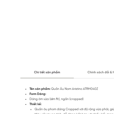
Chi tiết sản phẩm
Chính sách đổi & 
Tên sản phẩm:
Quần Âu Nam Aristino ATRM040Z
Form Dáng:
Dáng ôm vừa (slim fit), ngắn (cropped)
Thiết kế:
Quần âu phom dáng Cropped với độ rộng vừa phải, giúp