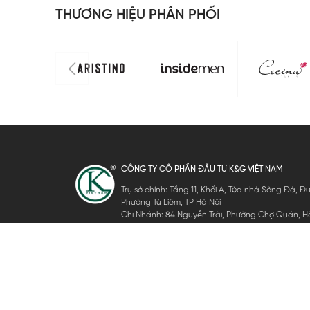
THƯƠNG HIỆU PHÂN PHỐI
CÔNG TY CỔ PHẦN ĐẦU TƯ K&G VIỆT NAM
Trụ sở chính: Tầng 11, Khối A, Tòa nhà Sông Đà,
Phường Từ Liêm, TP Hà Nội
Chi Nhánh: 84 Nguyễn Trãi, Phường Chợ Quán, Hồ
Mã số thuế: 0105911105
ĐĂNG KÝ NHẬN TIN ĐIỆN TỬ
Hãy nhập email của bạn để nhận những tin tức mới nhất của 