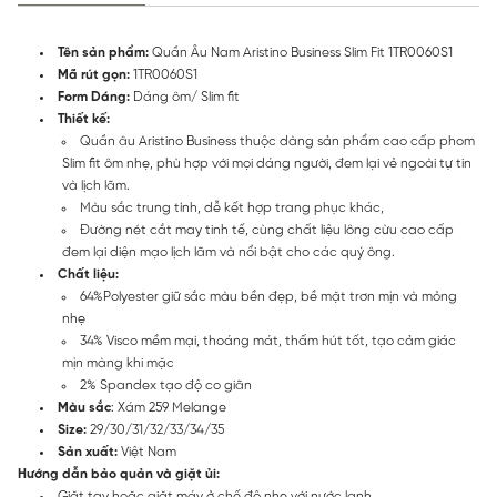
Tên sản phẩm:
Quần Âu Nam Aristino Business Slim Fit 1TR0060S1
Mã rút gọn:
1TR0060S1
Form Dáng:
Dáng ôm/ Slim fit
Thiết kế:
Quần âu Aristino Business thuộc dàng sản phẩm cao cấp phom
Slim fit ôm nhẹ, phù hợp với mọi dáng người, đem lại vẻ ngoài tự tin
và lịch lãm.
Màu sắc trung tính, dễ kết hợp trang phục khác,
Đường nét cắt may tinh tế, cùng chất liệu lông cừu cao cấp
đem lại diện mạo lịch lãm và nổi bật cho các quý ông.
Chất liệu:
64%Polyester giữ sắc màu bền đẹp, bề mặt trơn mịn và mỏng
nhẹ
34% Visco mềm mại, thoáng mát, thấm hút tốt, tạo cảm giác
mịn màng khi mặc
2% Spandex tạo độ co giãn
Màu sắc
: Xám 259 Melange
Size:
29/30/31/32/33/34/35
Sản xuất:
Việt Nam
Hướng dẫn bảo quản và giặt ủi:
Giặt tay hoặc giặt máy ở chế độ nhẹ với nước lạnh.