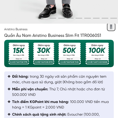
XÁM 259 M
Aristino Business
Quần Âu Nam Aristino Business Slim Fit 1TR0060S1
Đổi hàng:
trong 30 ngày với sản phẩm còn nguyên tem
mác, chưa qua sử dụng, giặt (Không bao gồm đồ lót)
Miễn phí vận chuyển:
Thứ 7, Chủ nhật hoặc cho đơn từ
500.000 VNĐ
Tích điểm KGPoint khi mua hàng:
100.000 VNĐ tiền mua
hàng = 1 KGpoint = 2.000 VNĐ
Chính sách quà tặng sinh nhật:
Evoucher (100.000,