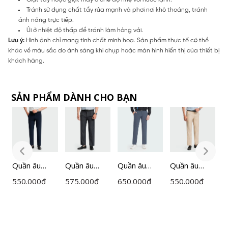
Tránh sử dụng chất tẩy rửa mạnh và phơi nơi khô thoáng, tránh
ánh nắng trực tiếp.
Ủi ở nhiệt độ thấp để tránh làm hỏng vải.
Lưu ý:
Hình ảnh chỉ mang tính chất minh họa. Sản phẩm thực tế có thể
khác về màu sắc do ánh sáng khi chụp hoặc màn hình hiển thị của thiết bị
khách hàng.
SẢN PHẨM DÀNH CHO BẠN
Quần âu
Quần âu
Quần âu
Quần âu
Q
Insidemen
Insidemen
Insidemen
Insidemen
I
550.000
đ
575.000
đ
650.000
đ
550.000
đ
6
6TR0060Z
6TR0010Z
ITR05103
6TR0080Z
I
7
màu Be 23
màu Xám 40
màu Xám 39
màu Nâu 9
m
cỡ 29
cỡ 29
cỡ 30
cỡ 29
c