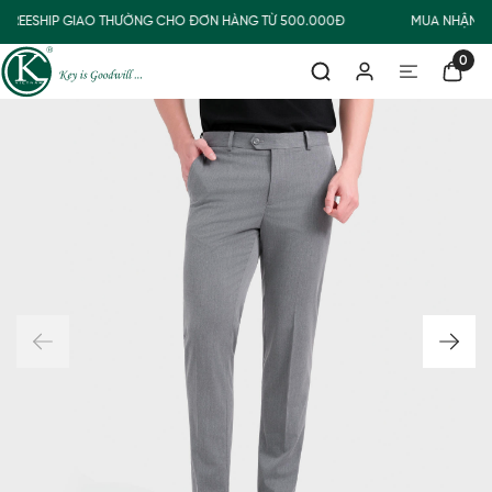
FREESHIP GIAO THƯỜNG CHO ĐƠN HÀNG TỪ 500.000Đ
MUA NHẬN Q
0