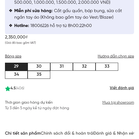
500.000, 1.000.000, 1.500.000, 2.000.000 VNĐ)
Miễn phí sửa hàng:
Cắt gấu quần, bóp bụng, sửa cắt
ngắn tay áo (Không bao gồm tay áo Vest/Blazer)
Hotline:
18006226 hỗ trợ từ 8h00:22h00
2,350,000₫
(Giá đã bao gồm VAT)
Bảng size
Hướng dẫn chọn size
29
30
31
32
33
34
35
Viết đánh giá
4.5
(406)
Thời gian giao hàng dự kiến
Mua tại showroom
Từ 3 đến 5 ngày kể từ ngày đặt hàng
Chi tiết sản phẩm
Chính sách đổi & hoàn trả
Đánh giá & Nhận xét