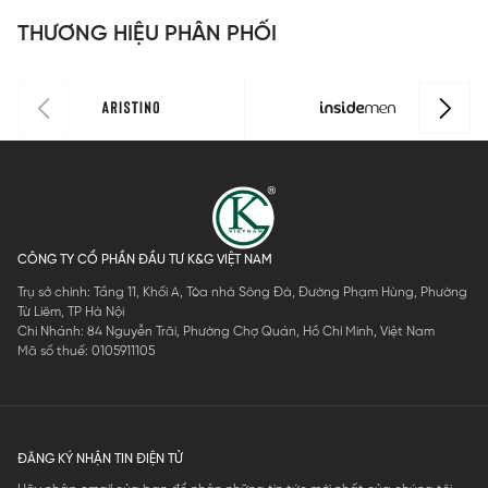
THƯƠNG HIỆU PHÂN PHỐI
CÔNG TY CỔ PHẦN ĐẦU TƯ K&G VIỆT NAM
Trụ sở chính: Tầng 11, Khối A, Tòa nhà Sông Đà, Đường Phạm Hùng, Phường
Từ Liêm, TP Hà Nội
Chi Nhánh: 84 Nguyễn Trãi, Phường Chợ Quán, Hồ Chí Minh, Việt Nam
Mã số thuế: 0105911105
ĐĂNG KÝ NHẬN TIN ĐIỆN TỬ