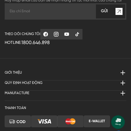
Hãy nhập email của bạn để nhận những tin tức mới nhất của chúng tôi
GỬI
THEO DÕI CHÚNG TÔI
1800.646.898
HOTLINE:
GIỚI THIỆU
QUY ĐỊNH HOẠT ĐỘNG
MANUFACTURE
THANH TOÁN