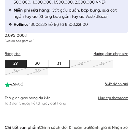
500.000, 1.000.000, 1.500.000, 2.000.000 VNĐ)
Miễn phí sửa hàng:
Cắt gấu quần, bóp bụng, sửa cắt
ngắn tay áo (Không bao gồm tay áo Vest/Blazer)
Hotline:
18006226 hỗ trợ từ 8h00:22h00
2,095,000₫
(Giá đã bao gồm VAT)
Bảng size
Hướng dẫn chọn size
29
30
31
32
33
34
35
Viết đánh giá
4.5
(406)
Thời gian giao hàng dự kiến
Mua tại showroom
Từ 3 đến 5 ngày kể từ ngày đặt hàng
Chi tiết sản phẩm
Chính sách đổi & hoàn trả
Đánh giá & Nhận xét