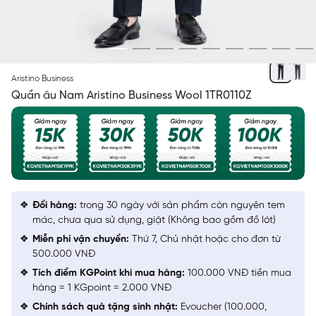
XANH TÍM THAN 24
Aristino Business
Quần âu Nam Aristino Business Wool 1TR0110Z
Đổi hàng:
trong 30 ngày với sản phẩm còn nguyên tem
mác, chưa qua sử dụng, giặt (Không bao gồm đồ lót)
Miễn phí vận chuyển:
Thứ 7, Chủ nhật hoặc cho đơn từ
500.000 VNĐ
Tích điểm KGPoint khi mua hàng:
100.000 VNĐ tiền mua
hàng = 1 KGpoint = 2.000 VNĐ
Chính sách quà tặng sinh nhật:
Evoucher (100.000,