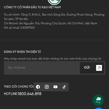
CÔNG TY CỔ PHẦN ĐẦU TƯ K&G VIỆT NAM
Trụ sở chính: Tầng 11, Khối A, Tòa nhà Sông Đà, Đường Phạm Hùng, Phường
Từ Liêm, TP Hà Nội
Chi Nhánh: 84 Nguyễn Trãi, Phường Chợ Quán, Hồ Chí Minh, Việt Nam
Mã số thuế: 0105911105
ĐĂNG KÝ NHẬN TIN ĐIỆN TỬ
Hãy nhập email của bạn để nhận những tin tức mới nhất của chúng tôi
GỬI
THEO DÕI CHÚNG TÔI
1800.646.898
HOTLINE: