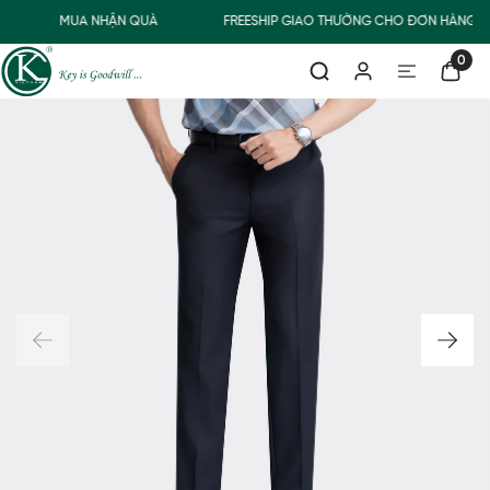
MUA NHẬN QUÀ
FREESHIP GIAO THƯỜNG CHO ĐƠN HÀNG TỪ
0