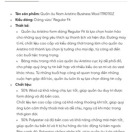
Tên sản phẩm:
Quần âu Nam Aristino Business Wool 1TR0110Z
Kiểu dáng:
Dáng vừa/ Regular Fit
Thiết kế:
Quần âu Aristino form dáng Regular Fit là lựa chọn hoàn hảo
cho những quý ông yêu thích sự thanh lịch và hiện đại. Đường may
tỉ mỉ, chất liệu cao cấp và kiểu dáng thời trang làm cho quần âu
Aristino trở thành lựa chọn lý tưởng cho mọi dịp, từ công sở đến
các buổi tiệc trang trọng.
Bảng màu trang nhã của quần âu Aristino cực kỳ dễ phối đồ,
cho phép quý ông tự tin kết hợp với nhiều kiểu áo sơ mi và áo vest
khác nhau. Từ những buổi họp công sở quan trọng đến những
cuộc hẹn gặp đối tác, quần âu luôn là sự lựa chọn đáng tin cậy.
Chất liệu:
50% Wool có khả năng chịu lực tốt, giúp quần âu duy trì được
form dáng và độ bền cao.
Chất liệu len cao cấp cũng có khả năng thoáng khí tốt, giúp quý
ông luôn cảm thấy thoải mái và dễ chịu, ngay cả khi mặc trong
thời gian dài.
50% Polyester có độ bền cao và khả năng chống mài mòn tốt,
giúp quần âu bền bỉ và ít bị hư hỏng do tác động từ bên ngoài.
Bên cạnh đó, Polyester chống nhăn tốt, giúp quần âu luôn phẳng