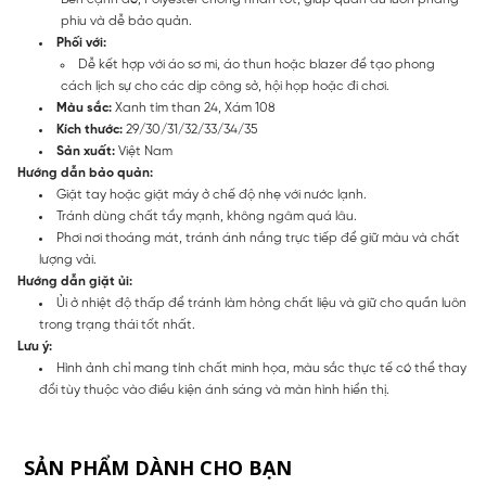
phiu và dễ bảo quản.
Phối với:
Dễ kết hợp với áo sơ mi, áo thun hoặc blazer để tạo phong
cách lịch sự cho các dịp công sở, hội họp hoặc đi chơi.
Màu sắc:
Xanh tím than 24, Xám 108
Kích thước:
29/30/31/32/33/34/35
Sản xuất:
Việt Nam
Hướng dẫn bảo quản:
Giặt tay hoặc giặt máy ở chế độ nhẹ với nước lạnh.
Tránh dùng chất tẩy mạnh, không ngâm quá lâu.
Phơi nơi thoáng mát, tránh ánh nắng trực tiếp để giữ màu và chất
lượng vải.
Hướng dẫn giặt ủi:
Ủi ở nhiệt độ thấp để tránh làm hỏng chất liệu và giữ cho quần luôn
trong trạng thái tốt nhất.
Lưu ý:
Hình ảnh chỉ mang tính chất minh họa, màu sắc thực tế có thể thay
đổi tùy thuộc vào điều kiện ánh sáng và màn hình hiển thị.
SẢN PHẨM DÀNH CHO BẠN