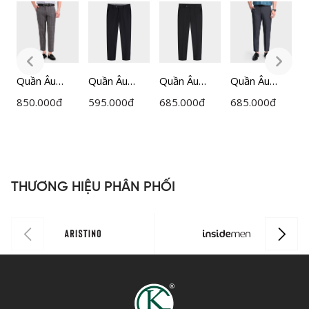
Quần Âu
Quần Âu
Quần Âu
Quần Âu
Q
Nam
Nam
Nam
Nam
850.000
đ
595.000
đ
685.000
đ
685.000
đ
7
Insidemen
Insidemen
Insidemen
Insidemen
I
Cropped
Cropped
Cropped
Cropped
R
ITR030F0H
ITR0020Z
ITR0370Z
ITR0360Z
I
0
THƯƠNG HIỆU PHÂN PHỐI