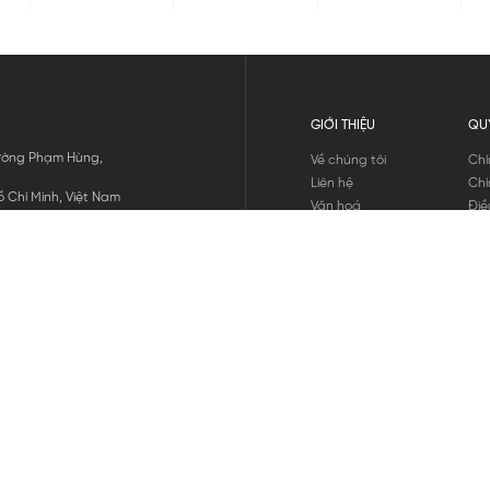
GIỚI THIỆU
QU
 Đường Phạm Hùng,
Về chúng tôi
Chí
Liên hệ
Chí
 Chí Minh, Việt Nam
Văn hoá
Điề
Tuyển dụng
Chí
Tin tức
Thô
Hư
Chí
THANH TOÁN
chúng tôi
GỬI
1800.646.898
HOTLINE: