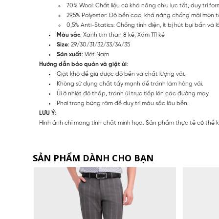
70% Wool: Chất liệu có khả năng chịu lực tốt, duy trì f
29,5% Polyester: Độ bền cao, khả năng chống mài mòn tố
0,5% Anti-Statics: Chống tĩnh điện, ít bị hút bụi bẩn và
Màu sắc
: Xanh tím than 8 kẻ, Xám 111 kẻ
Size
: 29/30/31/32/33/34/35
Sản xuất
: Việt Nam
Hướng dẫn bảo quản và giặt ủi
:
Giặt khô để giữ được độ bền và chất lượng vải.
Không sử dụng chất tẩy mạnh để tránh làm hỏng vải.
Ủi ở nhiệt độ thấp, tránh ủi trực tiếp lên các đường may.
Phơi trong bóng râm để duy trì màu sắc lâu bền.
LƯU Ý
:
Hình ảnh chỉ mang tính chất minh họa. Sản phẩm thực tế có thể k
SẢN PHẨM DÀNH CHO BẠN