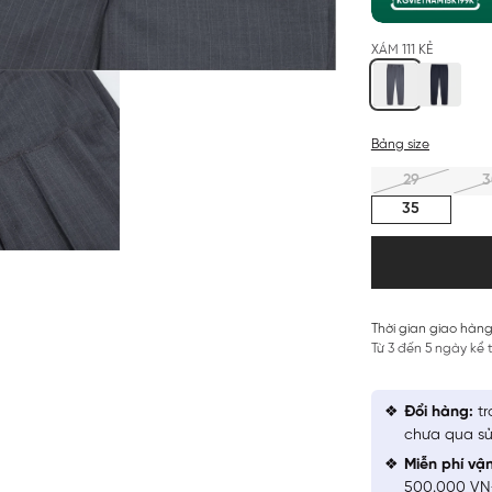
XÁM 111 KẺ
Bảng size
29
3
35
Thời gian giao hàng
Từ 3 đến 5 ngày kể
Đổi hàng:
tr
chưa qua sử
Miễn phí vậ
500.000 V