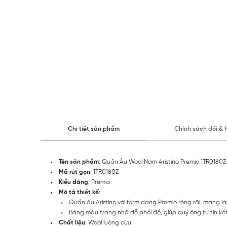
Chi tiết sản phẩm
Chính sách đổi & 
Tên sản phẩm
: Quần Âu Wool Nam Aristino Premio 1TR0180Z
Mã rút gọn
: 1TR0180Z
Kiểu dáng
: Premio
Mô tả thiết kế
:
Quần âu Aristino với form dáng Premio rộng rãi, mang lạ
Bảng màu trang nhã dễ phối đồ, giúp quý ông tự tin kết
Chất liệu
: Wool luông cừu