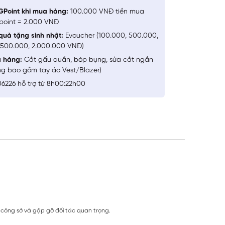
GPoint khi mua hàng:
100.000 VNĐ tiền mua
point = 2.000 VNĐ
quà tặng sinh nhật:
Evoucher (100.000, 500.000,
1.500.000, 2.000.000 VNĐ)
a hàng:
Cắt gấu quần, bóp bụng, sửa cắt ngắn
ng bao gồm tay áo Vest/Blazer)
6226 hỗ trợ từ 8h00:22h00
p công sở và gặp gỡ đối tác quan trọng.