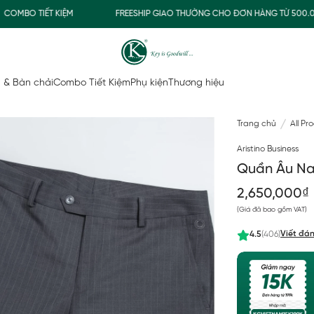
BO TIẾT KIỆM
FREESHIP GIAO THƯỜNG CHO ĐƠN HÀNG TỪ 500.000Đ
 & Bàn chải
Combo Tiết Kiệm
Phụ kiện
Thương hiệu
Trang chủ
All Pr
Aristino Business
Quần Âu Nam
2,650,000₫
(Giá đã bao gồm VAT)
Viết đán
4.5
(406)