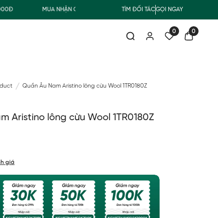
MUA NHẬN QUÀ
FREESHIP GIAO THƯỜNG CHO ĐƠN HÀNG T
TÌM ĐỐI TÁC
GỌI NGAY
0
0
oduct
Quần Âu Nam Aristino lông cừu Wool 1TR0180Z
 Aristino lông cừu Wool 1TR0180Z
h giá