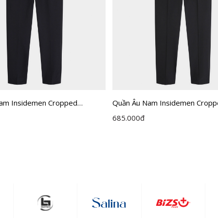
am Insidemen Cropped
Quần Âu Nam Insidemen Crop
ITR0370Z
685.000
đ