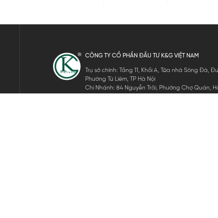
CÔNG TY CỔ PHẦN ĐẦU TƯ K&G VIỆT NAM
Trụ sở chính: Tầng 11, Khối A, Tòa nhà Sông Đà,
Phường Từ Liêm, TP Hà Nội
Chi Nhánh: 84 Nguyễn Trãi, Phường Chợ Quán, Hồ
Mã số thuế: 0105911105
ĐĂNG KÝ NHẬN TIN ĐIỆN TỬ
Hãy nhập email của bạn để nhận những tin tức mới nhất của 
THEO DÕI CHÚNG TÔI