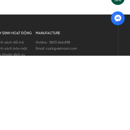
Y ĐỊNH HOẠT ĐỘNG
MANUFACTURE
nh sách đổi trả
Hotline : 1800.646.898
nh sách bảo mật
Email: cs@kgvietnam.com
u khoản dịch vụ
nh sách bảo hành
ng tin hàng hóa
ớng dẫn mua hàng
nh sách vận chuyển