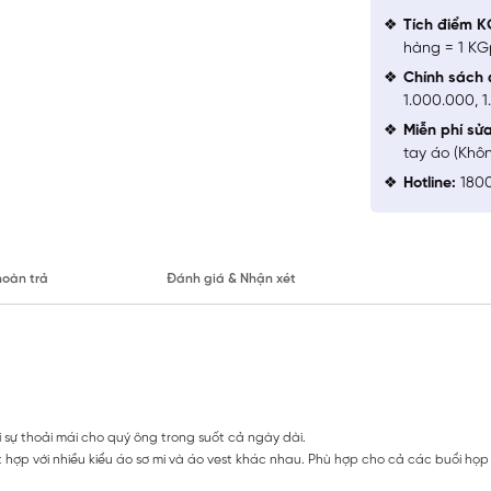
Tích điểm K
hàng = 1 KG
Chính sách 
1.000.000, 
Miễn phí sử
tay áo (Khô
Hotline:
1800
hoàn trả
Đánh giá & Nhận xét
i sự thoải mái cho quý ông trong suốt cả ngày dài.
 hợp với nhiều kiểu áo sơ mi và áo vest khác nhau. Phù hợp cho cả các buổi họ