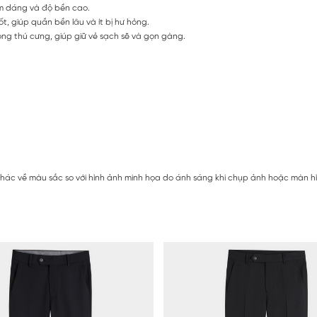
orm dáng và độ bền cao.
t, giúp quần bền lâu và ít bị hư hỏng.
 lông thú cưng, giúp giữ vẻ sạch sẽ và gọn gàng.
hác về màu sắc so với hình ảnh minh họa do ánh sáng khi chụp ảnh hoặc màn hình