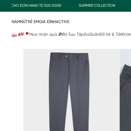
NG CHO ĐƠN HÀNG TỪ 500.000Đ
SUMMER COLLECTION
COM
NAM
NỮ
TRẺ EM
GIA ĐÌNH
ACTIVE
Ưu đãi 🔥
Mua nhận quà 🎁
Bộ Sưu Tập
Áo
Quần
Đồ lót & Tất
Khăn