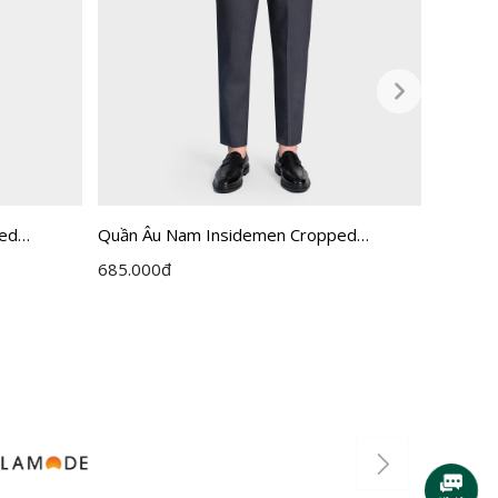
ped
Quần Âu Nam Insidemen Cropped
Quần Âu
ITR0360Z
ITRR05
685.000
đ
795.00