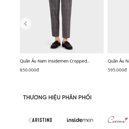
Quần Âu Nam Insidemen Cropped
Quần Âu N
ITR030F0H0
ITR0020Z
850.000
đ
595.000
đ
THƯƠNG HIỆU PHÂN PHỐI