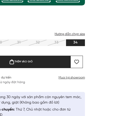
Hướng dẫn chọn size
0
31
32
33
34
THÊM VÀO GIỎ
 dự kiến
Mua tại showroom
 từ ngày đặt hàng
ong 30 ngày với sản phẩm còn nguyên tem mác,
 dụng, giặt (Không bao gồm đồ lót)
n chuyển:
Thứ 7, Chủ nhật hoặc cho đơn từ
NĐ