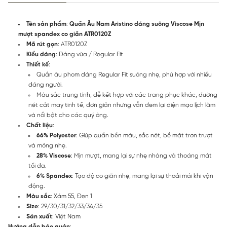
Tên sản phẩm
:
Quần Âu Nam Aristino dáng suông Viscose Mịn
mượt spandex co giãn ATR0120Z
Mã rút gọn
: ATR0120Z
Kiểu dáng
: Dáng vừa / Regular Fit
Thiết kế
:
Quần âu phom dáng Regular Fit suông nhẹ, phù hợp với nhiều
dáng người.
Màu sắc trung tính, dễ kết hợp với các trang phục khác, đường
nét cắt may tinh tế, đơn giản nhưng vẫn đem lại diện mạo lịch lãm
và nổi bật cho các quý ông.
Chất liệu
:
66% Polyester
: Giúp quần bền màu, sắc nét, bề mặt trơn trượt
và mỏng nhẹ.
28% Viscose
: Mịn mượt, mang lại sự nhẹ nhàng và thoáng mát
tối đa.
6% Spandex
: Tạo độ co giãn nhẹ, mang lại sự thoải mái khi vận
động.
Màu sắc
: Xám 55, Đen 1
Size
: 29/30/31/32/33/34/35
Sản xuất
: Việt Nam
Hướng dẫn bảo quản
: