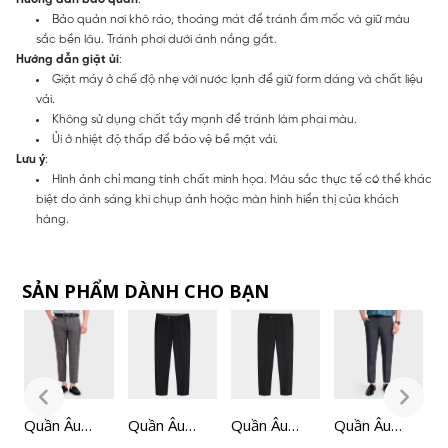
Bảo quản nơi khô ráo, thoáng mát để tránh ẩm mốc và giữ màu
sắc bền lâu. Tránh phơi dưới ánh nắng gắt.
Hướng dẫn giặt ủi
:
Giặt máy ở chế độ nhẹ với nước lạnh để giữ form dáng và chất liệu
vải.
Không sử dụng chất tẩy mạnh để tránh làm phai màu.
Ủi ở nhiệt độ thấp để bảo vệ bề mặt vải.
Lưu ý
:
Hình ảnh chỉ mang tính chất minh họa. Màu sắc thực tế có thể khác
biệt do ánh sáng khi chụp ảnh hoặc màn hình hiển thị của khách
hàng.
SẢN PHẨM DÀNH CHO BẠN
Quần Âu
Quần Âu
Quần Âu
Quần Âu
Q
Nam
Nam
Nam
Nam