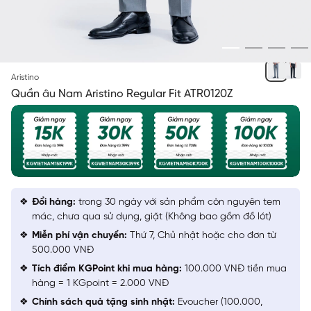
XÁM
Aristino
Quần âu Nam Aristino Regular Fit ATR0120Z
Đổi hàng:
trong 30 ngày với sản phẩm còn nguyên tem
mác, chưa qua sử dụng, giặt (Không bao gồm đồ lót)
Miễn phí vận chuyển:
Thứ 7, Chủ nhật hoặc cho đơn từ
500.000 VNĐ
Tích điểm KGPoint khi mua hàng:
100.000 VNĐ tiền mua
hàng = 1 KGpoint = 2.000 VNĐ
Chính sách quà tặng sinh nhật:
Evoucher (100.000,