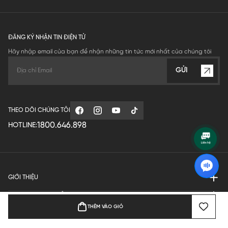
ĐĂNG KÝ NHẬN TIN ĐIỆN TỬ
Hãy nhập email của bạn để nhận những tin tức mới nhất của chúng tôi
GỬI
THEO DÕI CHÚNG TÔI
1800.646.898
HOTLINE:
GIỚI THIỆU
QUY ĐỊNH HOẠT ĐỘNG
THÊM VÀO GIỎ
MANUFACTURE