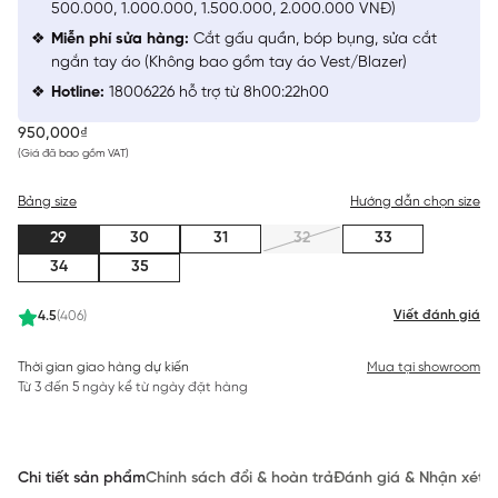
500.000, 1.000.000, 1.500.000, 2.000.000 VNĐ)
Miễn phí sửa hàng:
Cắt gấu quần, bóp bụng, sửa cắt
ngắn tay áo (Không bao gồm tay áo Vest/Blazer)
Hotline:
18006226 hỗ trợ từ 8h00:22h00
950,000₫
(Giá đã bao gồm VAT)
Bảng size
Hướng dẫn chọn size
29
30
31
32
33
34
35
Viết đánh giá
4.5
(406)
Thời gian giao hàng dự kiến
Mua tại showroom
Từ 3 đến 5 ngày kể từ ngày đặt hàng
Chi tiết sản phẩm
Chính sách đổi & hoàn trả
Đánh giá & Nhận xét