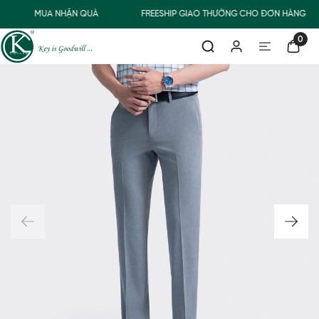
MUA NHẬN QUÀ
FREESHIP GIAO THƯỜNG CHO ĐƠN HÀNG TỪ
0